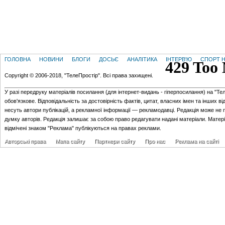
ГОЛОВНА
НОВИНИ
БЛОГИ
ДОСЬЄ
АНАЛІТИКА
ІНТЕРВ'Ю
СПОРТ Н
Copyright © 2006-2018, "ТелеПростір". Всі права захищені.
У разі передруку матеріалів посилання (для iнтернет-видань - гiперпосилання) на "Те
обов'язкове. Відповідальність за достовірність фактів, цитат, власних імен та інших в
несуть автори публікацій, а рекламної інформації — рекламодавці. Редакція може не 
думку авторів. Редакція залишає за собою право редагувати надані матеріали. Матер
відмічені знаком "Реклама" публікуються на правах реклами.
Авторські права
Мапа сайту
Партнери сайту
Про нас
Реклама на сайті