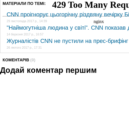
МАТЕРІАЛИ ПО ТЕМІ:
CNN проігнорує цьогорічну різдвяну вечірку Б
29 листопада 2017 р., 14:39
"Наймогутніша людина у світі". CNN показав
14 березня 2017 р., 16:57
Журналістів CNN не пустили на прес-брифінг
26 лютого 2017 р., 17:31
КОМЕНТАРІВ
(0)
Додай коментар першим