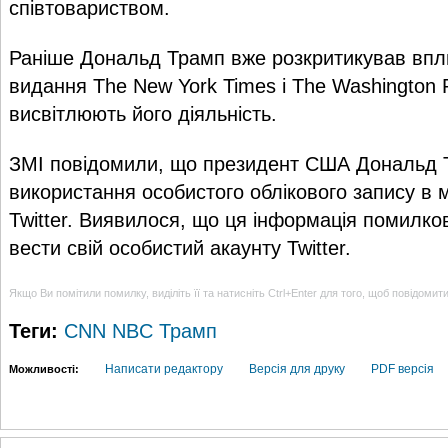
співтовариством.
Раніше Дональд Трамп вже розкритикував впл
видання The New York Times і The Washington P
висвітлюють його діяльність.
ЗМІ повідомили, що президент США Дональд 
використання особистого облікового запису в м
Twitter. Виявилося, що ця інформація помилко
вести свій особистий акаунту Twitter.
Якщо Ви помітили помилку, виділіть її та натисніть Ctrl+Enter для того, щоб повідомит
Теги:
CNN
NBC
Трамп
Написати редактору
Версія для друку
PDF версія
Можливості: