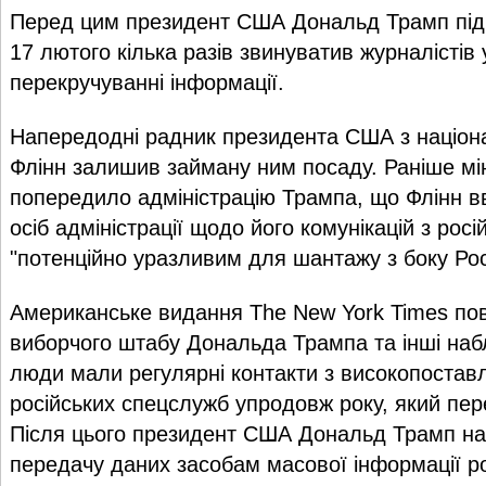
Перед цим президент США Дональд Трамп під 
17 лютого кілька разів звинуватив журналістів 
перекручуванні інформації.
Напередодні радник президента США з націон
Флінн залишив займану ним посаду. Раніше мі
попередило адміністрацію Трампа, що Флінн в
осіб адміністрації щодо його комунікацій з росі
"потенційно уразливим для шантажу з боку Росі
Американське видання The New York Times по
виборчого штабу Дональда Трампа та інші наб
люди мали регулярні контакти з високопостав
російських спецслужб упродовж року, який пе
Після цього президент США Дональд Трамп н
передачу даних засобам масової інформації р