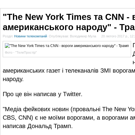
ГОЛОВНА
НОВИНИ
БЛОГИ
ДОСЬЄ
АНАЛІТИКА
ІНТЕРВ'Ю
СПОР
"The New York Times та CNN -
американського народу" - Тр
Розділ:
Новини телекомпаній
Опублікував: Володимир Мула
20 лютого 2017 р., 12:
Фото - "ТелеПростір"
американських газет і телеканалів ЗМІ ворога
народу.
Про це він написав у Тwitter.
"Медіа фейкових новин (провальні The New Yo
CBS, CNN) є не моїми ворогами, а ворогами ам
написав Дональд Трамп.