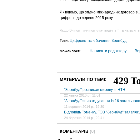
Як відомо, що згідно міжнародних договорів,
цифрове до червня 2015 року.
Якщо Ви помітили помилку, виділіть її та натисніть
Теги:
Цифрове телебачення
Зеонбуд
Написати редактору
Ве
Можливості:
МАТЕРІАЛИ ПО ТЕМІ:
"Зеонбуд" розписав мирову із НТН
22 квітня 2016 р., 11:01
"Зеонбуд" зняв кодування із 16 загальнон
11 вересня 2014 р., 19:30
Відповідь Томенку. ТОВ "Зеонбуд" заявляє
24 березня 2014 р., 22:41
КОМЕНТАРІВ
(0)