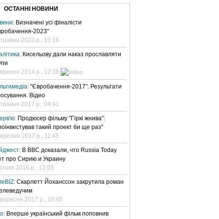
ОСТАННІ НОВИНИ
вини:
Визначені усі фіналісти
вробачення-2023"
 травня 2023 р., 10:16
алітика:
Кисельову дали наказ прославляти
упи
вересня 2014 р., 12:38
льтимедіа:
"Євробачення-2017". Результати
лосування. Відео
 травня 2017 р., 04:41
терв'ю:
Продюсер фільму "Гіркі жнива":
роінвестував такий проект би ще раз"
березня 2017 р., 11:45
йджест:
В BBC доказали, что Russia Today
ет про Сирию и Украину
січня 2016 р., 12:03
леBIZ:
Скарлетт Йоханссон закрутила роман
телеведучим
 вересня 2017 р., 18:45
но:
Вперше український фільм поповнив