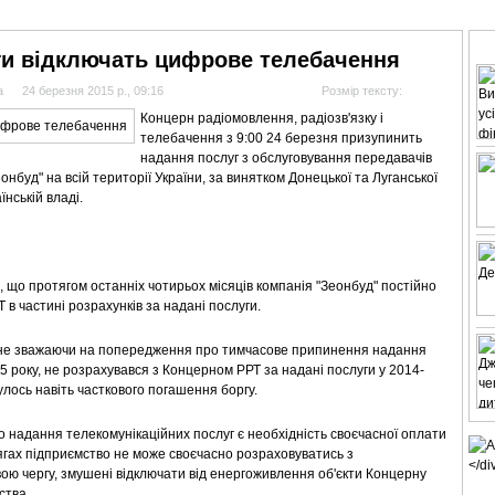
АНАЛІТИКА
ІНТЕРВ'Ю
СПОРТ НА ТБ
КІНО
МУЛЬТИМЕДІА
СУПУТНИКО
рги відключать цифрове телебачення
а
24 березня 2015 р., 09:16
Розмір тексту:
Концерн радіомовлення, радіозв'язку і
телебачення з 9:00 24 березня призупинить
надання послуг з обслуговування передавачів
буд" на всій території України, за винятком Донецької та Луганської
нській владі.
що протягом останніх чотирьох місяців компанія "Зеонбуд" постійно
в частині розрахунків за надані послуги.
, не зважаючи на попередження про тимчасове припинення надання
5 року, не розрахувався з Концерном РРТ за надані послуги у 2014-
улось навіть часткового погашення боргу.
 надання телекомунікаційних послуг є необхідність своєчасної оплати
ягах підприємство не може своєчасно розраховуватись з
вою чергу, змушені відключати від енергоживлення об'єкти Концерну
ства.