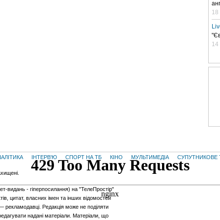
ан
18
Li
"Є
14
НАЛІТИКА
ІНТЕРВ'Ю
СПОРТ НА ТБ
КІНО
МУЛЬТИМЕДІА
СУПУТНИКОВЕ 
ахищені.
нет-видань - гiперпосилання) на "ТелеПростір"
тів, цитат, власних імен та інших відомостей
 — рекламодавці. Редакція може не поділяти
редагувати надані матеріали. Матеріали, що