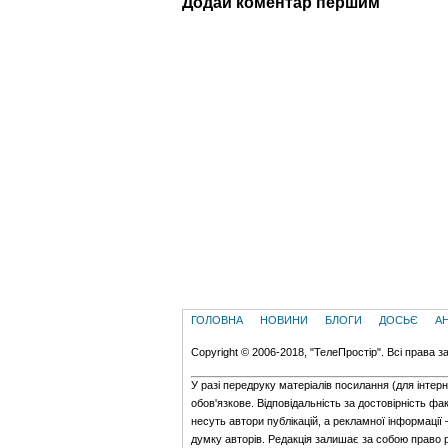
Додай коментар першим
ГОЛОВНА
НОВИНИ
БЛОГИ
ДОСЬЄ
А
Copyright © 2006-2018, "ТелеПростір". Всі права з
У разі передруку матеріалів посилання (для iнтер
обов'язкове. Відповідальність за достовірність фак
несуть автори публікацій, а рекламної інформації
думку авторів. Редакція залишає за собою право 