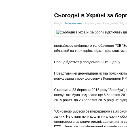
ГОЛОВНА
НОВИНИ
БЛОГИ
ДОСЬЄ
Сьогодні в Україні за бо
Розділ:
Інші новини
Опублікував: Володимир Мул
провайдеру цифрового телебачення ТОВ "Зеон
областей на територіях, підконтрольних украї
Про це йдеться у повідомленні концерну.
Представники держпідприємства пояснюють, 
порушувала умови договору з Концерном РРТ 
Станом на 23 березня 2015 року "Зеонбуд"
послуг, яке було надіслано ще 6 березня 201
2015 роках. До 23 березня 2015 року не відб
"Основною умовою безперервного та якісного
за них. Не отримуючи кошти у належних обс
енергопостачальними організаціями, які, в с
РТТ", - йдеться у повідомленні держпідприєм