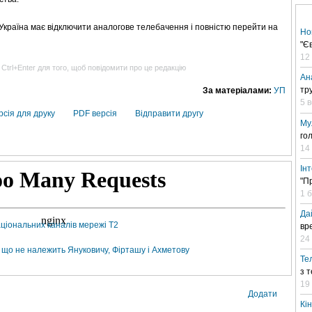
 Україна має відключити аналогове телебачення і повністю перейти на
Но
"Є
12
 Ctrl+Enter для того, щоб повідомити про це редакцію
Ан
тр
За матеріалами:
УП
5 
рсія для друку
PDF версія
Відправити другу
Му
го
14
Ін
"П
1 
Да
аціональних каналів мережі Т2
вр
24 
, що не належить Януковичу, Фірташу і Ахметову
Те
з 
19
Додати
Кі