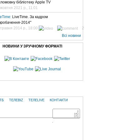
гломовну бібліотеку Apple TV
 жовтня 2021 р., 11:01
veTime:
LiveTime. За кадром
вробачення-2014"
 травня 2014 р., 18:00
2
Всі новини
НОВИНИ У ЗРУЧНОМУ ФОРМАТІ
ТБ
ТЕЛЕBIZ
ТЕЛЕLIVE
КОНТАКТИ