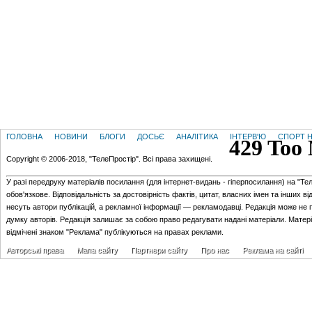
ГОЛОВНА
НОВИНИ
БЛОГИ
ДОСЬЄ
АНАЛІТИКА
ІНТЕРВ'Ю
СПОРТ Н
Copyright © 2006-2018, "ТелеПростір". Всі права захищені.
У разі передруку матеріалів посилання (для iнтернет-видань - гiперпосилання) на "Те
обов'язкове. Відповідальність за достовірність фактів, цитат, власних імен та інших в
несуть автори публікацій, а рекламної інформації — рекламодавці. Редакція може не 
думку авторів. Редакція залишає за собою право редагувати надані матеріали. Матер
відмічені знаком "Реклама" публікуються на правах реклами.
Авторські права
Мапа сайту
Партнери сайту
Про нас
Реклама на сайті