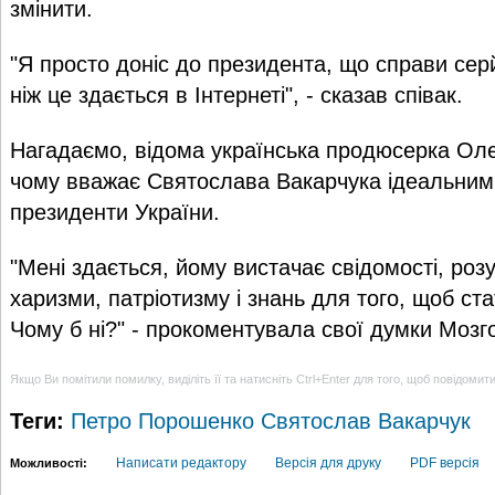
змінити.
"Я просто доніс до президента, що справи серй
ніж це здається в Інтернеті", - сказав співак.
Нагадаємо, відома українська продюсерка Ол
чому вважає Святослава Вакарчука ідеальним
президенти України.
"Мені здається, йому вистачає свідомості, розу
харизми, патріотизму і знань для того, щоб ста
Чому б ні?" - прокоментувала свої думки Мозг
Якщо Ви помітили помилку, виділіть її та натисніть Ctrl+Enter для того, щоб повідомит
Теги:
Петро Порошенко
Святослав Вакарчук
Написати редактору
Версія для друку
PDF версія
Можливості: