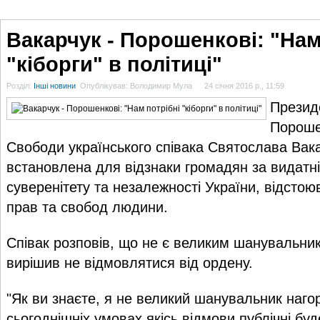
ГОЛОВНА
НОВИНИ
БЛОГИ
ДОСЬЄ
АНАЛІТИКА
ІНТЕРВ'Ю
СПОР
Вакарчук - Порошенкові: "Нам
"кіборги" в політиці"
Розділ:
Інші новини
Опублікував: Володимир Мула
24 січня 2016 р., 11:59
Презид
Пороше
Свободи українського співака Святослава Вак
встановлена для відзнаки громадян за видатні
суверенітету та незалежності України, відстою
прав та свобод людини.
Співак розповів, що не є великим шанувальни
вирішив не відмовлятися від ордену.
"Як ви знаєте, я не великий шанувальник наго
сьогоднішніх умовах якісь відмови публічні бу