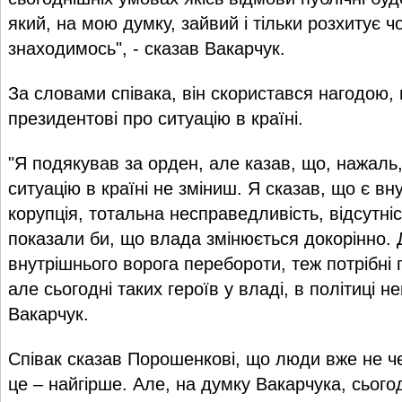
який, на мою думку, зайвий і тільки розхитує ч
знаходимось", - сказав Вакарчук.
За словами співака, він скористався нагодою,
президентові про ситуацію в країні.
"Я подякував за орден, але казав, що, нажал
ситуацію в країні не зміниш. Я сказав, що є вн
корупція, тотальна несправедливість, відсутніс
показали би, що влада змінюється докорінно. 
внутрішнього ворога перебороти, теж потрібні ге
але сьогодні таких героїв у владі, в політиці не
Вакарчук.
Співак сказав Порошенкові, що люди вже не че
це – найгірше. Але, на думку Вакарчука, сьогод