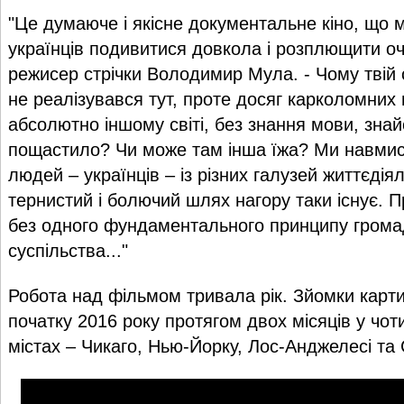
"Це думаюче і якісне документальне кіно, що м
українців подивитися довкола і розплющити оч
режисер стрічки Володимир Мула. - Чому твій с
не реалізувався тут, проте досяг карколомних
абсолютно іншому світі, без знання мови, зна
пощастило? Чи може там інша їжа? Ми навми
людей – українців – із різних галузей життєдія
тернистий і болючий шлях нагору таки існує. 
без одного фундаментального принципу грома
суспільства..."
Робота над фільмом тривала рік. Зйомки карт
початку 2016 року протягом двох місяців у чо
містах – Чикаго, Нью-Йорку, Лос-Анджелесі та