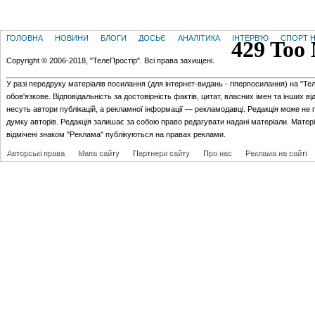
ГОЛОВНА
НОВИНИ
БЛОГИ
ДОСЬЄ
АНАЛІТИКА
ІНТЕРВ'Ю
СПОРТ Н
Copyright © 2006-2018, "ТелеПростір". Всі права захищені.
У разі передруку матеріалів посилання (для iнтернет-видань - гiперпосилання) на "Те
обов'язкове. Відповідальність за достовірність фактів, цитат, власних імен та інших в
несуть автори публікацій, а рекламної інформації — рекламодавці. Редакція може не 
думку авторів. Редакція залишає за собою право редагувати надані матеріали. Матер
відмічені знаком "Реклама" публікуються на правах реклами.
Авторські права
Мапа сайту
Партнери сайту
Про нас
Реклама на сайті