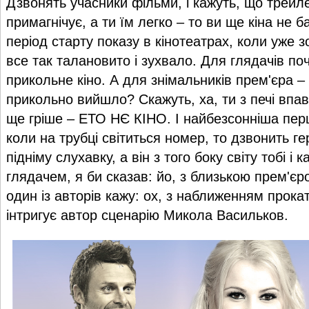
Дзвонять учасники фільми, і кажуть, що трейл
примагнічує, а ти їм легко – то ви ще кіна не ба
період старту показу в кінотеатрах, коли уже з
все так талановито і зухвало. Для глядачів по
прикольне кіно. А для знімальників прем'єра – 
прикольно вийшло? Скажуть, ха, ти з печі впав,
ще гріше – ЕТО НЄ КІНО. І найбезсонніша пер
коли на трубці світиться номер, то дзвонить ге
підніму слухавку, а він з того боку світу тобі і к
глядачем, я би сказав: йо, з близькою прем'єр
один із авторів кажу: ох, з наближенням прокату 
інтригує автор сценарію Микола Васильков.