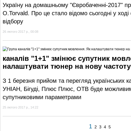
Україну на домашньому "Євробаченні-2017" п
O.Torvald. Про це стало відомо сьогодні у ході
відбору
26 лютого 2017 р., 00:08
каналів "1+1" змінює супутник мовл
налаштувати тюнер на нову частот
З 1 березня прийом та перегляд українських ка
УНІАН, Бігуді, Плюс Плюс, ОТВ буде можливим
супутниковими параметрами
25 лютого 2017 р., 14:22
1
2
3
4
5