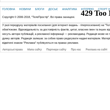
ГОЛОВНА
НОВИНИ
БЛОГИ
ДОСЬЄ
АНАЛІТИКА
ІНТЕРВ'Ю
СПОРТ Н
Copyright © 2006-2018, "ТелеПростір". Всі права захищені.
У разі передруку матеріалів посилання (для iнтернет-видань - гiперпосилання) на "Те
обов'язкове. Відповідальність за достовірність фактів, цитат, власних імен та інших в
несуть автори публікацій, а рекламної інформації — рекламодавці. Редакція може не 
думку авторів. Редакція залишає за собою право редагувати надані матеріали. Матер
відмічені знаком "Реклама" публікуються на правах реклами.
Авторські права
Мапа сайту
Партнери сайту
Про нас
Реклама на сайті