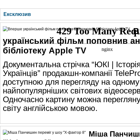
ГОЛОВНА
НОВИНИ
БЛОГИ
ДОСЬЄ
АНАЛІТИКА
ІНТЕРВ'Ю
СПОР
Ексклюзив
В
український фільм поповнив а
бібліотеку Apple TV
Документальна стрічка “ЮКІ | Історі
Українців” продакшн-компанії TelePro
доступною для перегляду на одному 
найпопулярніших світових відеосерві
Одночасно картину можна переглянут
світу англійською мовою.
Міша Панчиши