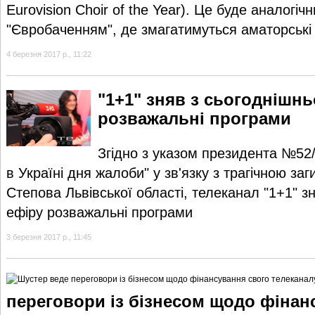
Eurovision Choir of the Year). Це буде аналогічн
"Євробаченням", де змагатимуться аматорські
4 березня 2017 р., 11:22
"1+1" зняв з сьогоднішнь
розважальні програми
Згідно з указом президента №52
в Україні дня жалоби" у зв'язку з трагічною за
Степова Львівської області, телеканал "1+1" з
ефіру розважальні програми
3 березня 2017 р., 11:45
переговори із бізнесом щодо фінан