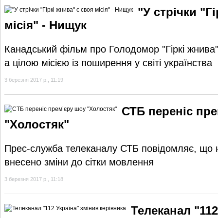
"У стрічки "Г
місія" - Нищук
Канадський фільм про Голодомор "Гіркі жнива"
а цілою місією із поширення у світі українства
3 березня 2017 р., 11:19
СТБ переніс пр
"Холостяк"
Прес-служба телеканалу СТБ повідомляє, що н
внесено зміни до сітки мовлення
3 березня 2017 р., 11:18
Телеканал "112