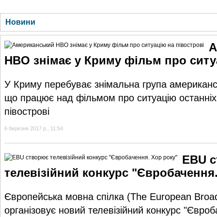
ГОЛОВНА
НОВИНИ
БЛОГИ
ДОСЬЄ
АНАЛІТИКА
ІНТЕРВ'Ю
СПОР
Новини
А
HBO знімає у Криму фільм про ситу
У Криму перебуває знімальна група американ
що працює над фільмом про ситуацію останніх 
півострові
6 березня 2017 р., 11:54
EBU 
телевізійний конкурс "Євробачення.
Європейська мовна спілка (The European Broad
організовує новий телевізійний конкурс "Євроб