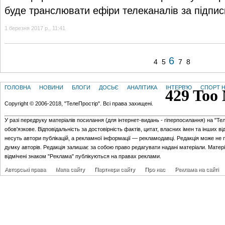
буде транслювати ефіри телеканалів за підпи
1 березня 2017 р., 11:41
6
4
5
7
8
ГОЛОВНА
НОВИНИ
БЛОГИ
ДОСЬЄ
АНАЛІТИКА
ІНТЕРВ'Ю
СПОРТ Н
Copyright © 2006-2018, "ТелеПростір". Всі права захищені.
У разі передруку матеріалів посилання (для iнтернет-видань - гiперпосилання) на "Те
обов'язкове. Відповідальність за достовірність фактів, цитат, власних імен та інших в
несуть автори публікацій, а рекламної інформації — рекламодавці. Редакція може не 
думку авторів. Редакція залишає за собою право редагувати надані матеріали. Матер
відмічені знаком "Реклама" публікуються на правах реклами.
Авторські права
Мапа сайту
Партнери сайту
Про нас
Реклама на сайті