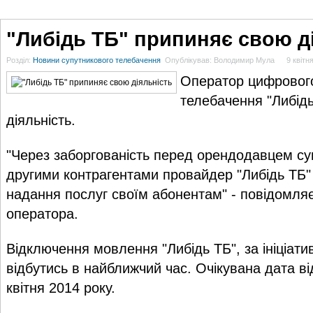
ГОЛОВНА
НОВИНИ
БЛОГИ
ДОСЬЄ
АНАЛІТИКА
ІНТЕРВ'Ю
СПОР
"Либідь ТБ" припиняє свою д
Розділ:
Новини супутникового телебачення
Опублікував: Володимир Мула
9 квітн
Оператор цифрового
телебачення "Либід
діяльність.
"Через заборгованість перед орендодавцем суп
другими контрагентами провайдер "Либідь ТБ
надання послуг своїм абонентам" - повідомляє
оператора.
Відключення мовлення "Либідь ТБ", за ініціа
відбутись в найближчий час. Очікувана дата 
квітня 2014 року.