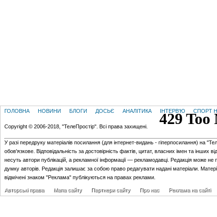
ГОЛОВНА
НОВИНИ
БЛОГИ
ДОСЬЄ
АНАЛІТИКА
ІНТЕРВ'Ю
СПОРТ Н
Copyright © 2006-2018, "ТелеПростір". Всі права захищені.
У разі передруку матеріалів посилання (для iнтернет-видань - гiперпосилання) на "Те
обов'язкове. Відповідальність за достовірність фактів, цитат, власних імен та інших в
несуть автори публікацій, а рекламної інформації — рекламодавці. Редакція може не 
думку авторів. Редакція залишає за собою право редагувати надані матеріали. Матер
відмічені знаком "Реклама" публікуються на правах реклами.
Авторські права
Мапа сайту
Партнери сайту
Про нас
Реклама на сайті