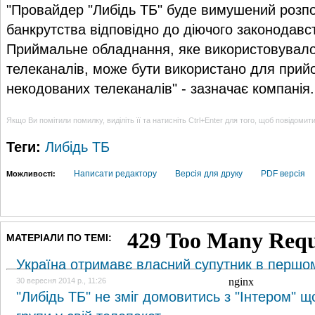
"Провайдер "Либідь ТБ" буде вимушений розп
банкрутства відповідно до діючого законодавс
Приймальне обладнання, яке використовувал
телеканалів, може бути використано для прий
некодованих телеканалів" - зазначає компанія.
Якщо Ви помітили помилку, виділіть її та натисніть Ctrl+Enter для того, щоб повідомит
Теги:
Либідь ТБ
Написати редактору
Версія для друку
PDF версія
Можливості:
МАТЕРІАЛИ ПО ТЕМІ:
Україна отримавє власний супутник в першом
30 вересня 2014 р., 11:26
"Либідь ТБ" не зміг домовитись з "Інтером" 