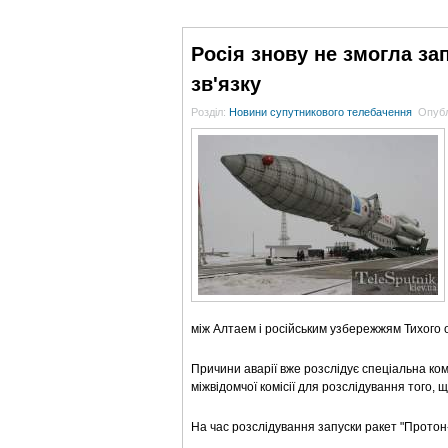
ГОЛОВНА
НОВИНИ
БЛОГИ
ДОСЬЄ
Росія знову не змогла за
зв'язку
Розділ:
Новини супутникового телебачення
Опубл
між Алтаем і російським узбережжям Тихого 
Причини аварії вже розслідує спеціальна ком
міжвідомчої комісії для розслідування того, 
На час розслідування запуски ракет "Протон