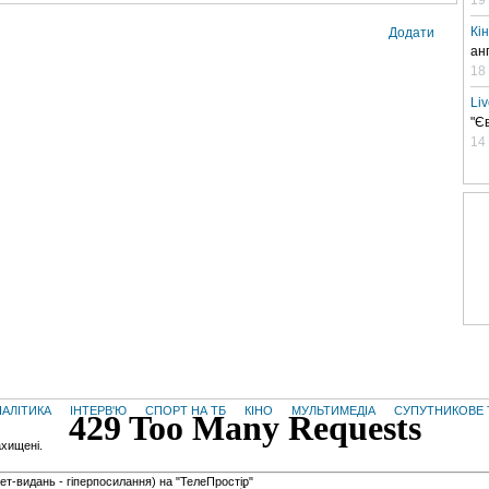
Кі
Додати
ан
18
Li
"Є
14
НАЛІТИКА
ІНТЕРВ'Ю
СПОРТ НА ТБ
КІНО
МУЛЬТИМЕДІА
СУПУТНИКОВЕ 
ахищені.
нет-видань - гiперпосилання) на "ТелеПростір"