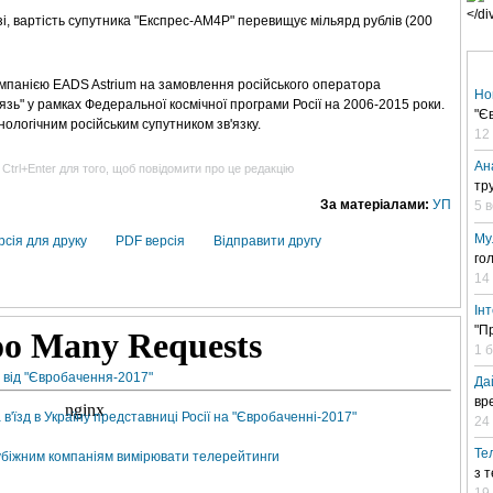
і, вартість супутника "Експрес-АМ4Р" перевищує мільярд рублів (200
мпанією EADS Astrium на замовлення російського оператора
Но
язь" у рамках Федеральної космічної програми Росії на 2006-2015 роки.
"Є
ологічним російським супутником зв'язку.
12
Ан
 Ctrl+Enter для того, щоб повідомити про це редакцію
тр
За матеріалами:
УП
5 
Му
рсія для друку
PDF версія
Відправити другу
го
14
Ін
"П
1 
 від "Євробачення-2017"
Да
вр
'їзд в Україну представниці Росії на "Євробаченні-2017"
24 
Те
рубіжним компаніям вимірювати телерейтинги
з 
19