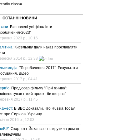
ОСТАННІ НОВИНИ
вини:
Визначені усі фіналісти
вробачення-2023"
 травня 2023 р., 10:16
алітика:
Кисельову дали наказ прославляти
упи
вересня 2014 р., 12:38
льтимедіа:
"Євробачення-2017". Результати
лосування. Відео
 травня 2017 р., 04:41
терв'ю:
Продюсер фільму "Гіркі жнива":
роінвестував такий проект би ще раз"
березня 2017 р., 11:45
йджест:
В BBC доказали, что Russia Today
ет про Сирию и Украину
січня 2016 р., 12:03
леBIZ:
Скарлетт Йоханссон закрутила роман
телеведучим
 вересня 2017 р., 18:45