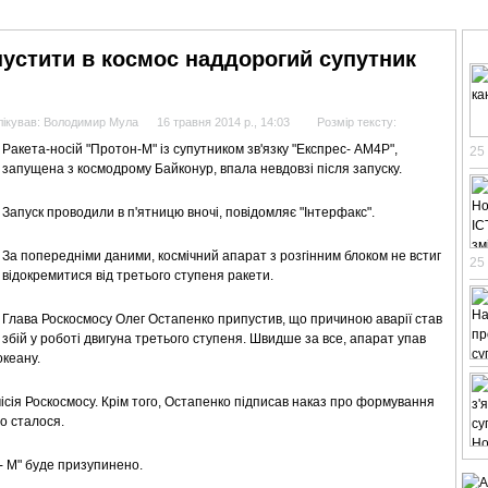
АНАЛІТИКА
ІНТЕРВ'Ю
СПОРТ НА ТБ
КІНО
МУЛЬТИМЕДІА
СУПУТНИКО
пустити в космос наддорогий супутник
ікував: Володимир Мула
16 травня 2014 р., 14:03
Розмір тексту:
Ракета-носій "Протон-М" із супутником зв'язку "Експрес- АМ4Р",
25
запущена з космодрому Байконур, впала невдовзі після запуску.
Запуск проводили в п'ятницю вночі, повідомляє "Інтерфакс".
За попередніми даними, космічний апарат з розгінним блоком не встиг
25
відокремитися від третього ступеня ракети.
Глава Роскосмосу Олег Остапенко припустив, що причиною аварії став
збій у роботі двигуна третього ступеня. Швидше за все, апарат упав
океану.
ісія Роскосмосу. Крім того, Остапенко підписав наказ про формування
що сталося.
- М" буде призупинено.