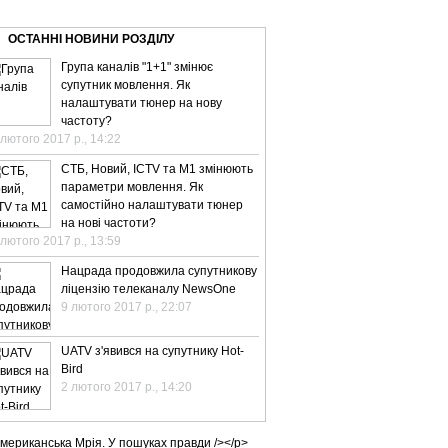
ВЕ ТБ
ТЕЛЕBIZ
ТЕЛЕLIVE
КОНТАКТИ
ОСТАННІ НОВИНИ РОЗДІЛУ
Група каналів "1+1" змінює
супутник мовлення. Як
налаштувати тюнер на нову
частоту?
 лютого 2017 р., 14:22
СТБ, Новий, ICTV та М1 змінюють
параметри мовлення. Як
самостійно налаштувати тюнер
на нові частоти?
 лютого 2017 р., 13:59
Нацрада продовжила супутникову
ліцензію телеканалу NewsOne
9 лютого 2017 р., 22:07
UATV з'явився на супутнику Hot-
Bird
2 лютого 2017 р., 14:20