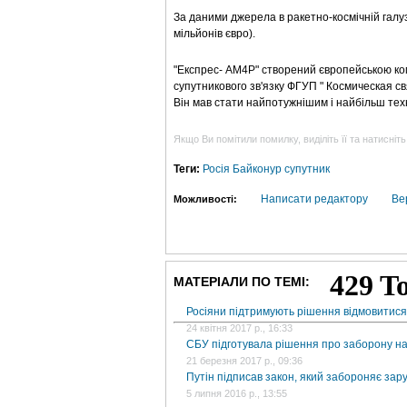
За даними джерела в ракетно-космічній галуз
мільйонів євро).
"Експрес- АМ4Р" створений європейською ко
супутникового зв'язку ФГУП " Космическая св
Він мав стати найпотужнішим і найбільш техн
Якщо Ви помітили помилку, виділіть її та натисніть
Теги:
Росія
Байконур
супутник
Написати редактору
Ве
Можливості:
МАТЕРІАЛИ ПО ТЕМІ:
Росіяни підтримують рішення відмовитися
24 квітня 2017 р., 16:33
СБУ підготувала рішення про заборону на в
21 березня 2017 р., 09:36
Путін підписав закон, який забороняє за
5 липня 2016 р., 13:55