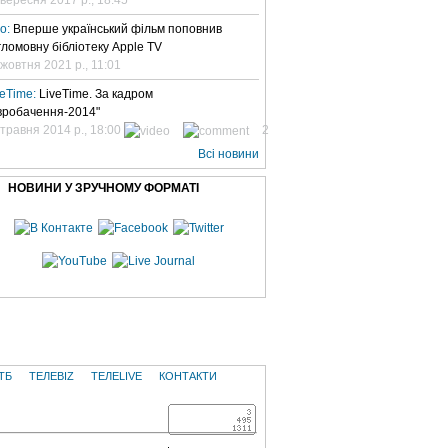
но:
Вперше український фільм поповнив
гломовну бібліотеку Apple TV
 жовтня 2021 р., 11:01
veTime:
LiveTime. За кадром
вробачення-2014"
 травня 2014 р., 18:00
2
Всі новини
НОВИНИ У ЗРУЧНОМУ ФОРМАТІ
ТБ
ТЕЛЕBIZ
ТЕЛЕLIVE
КОНТАКТИ