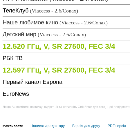
ТелеКлуб
(Viaccess - 2.6/Conax)
Наше любимое кино
(Viaccess - 2.6/Conax)
Детский мир
(Viaccess - 2.6/Conax)
12.520 ГГц, V, SR 27500, FEC 3/4
РБК ТВ
12.597 ГГц, V, SR 27500, FEC 3/4
Первый канал Европа
EuroNews
Якщо Ви помітили помилку, виділіть її та натисніть Ctrl+Enter для того, щоб повідомит
Написати редактору
Версія для друку
PDF версія
Можливості: