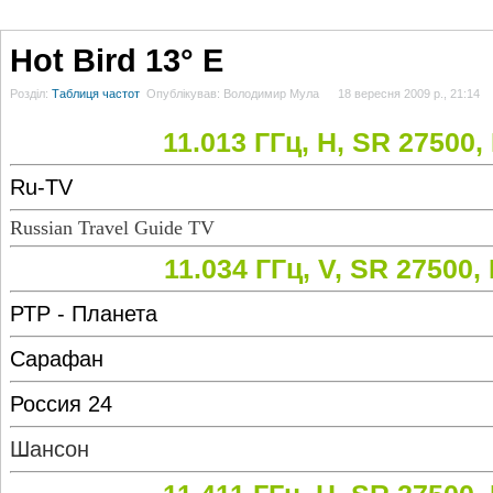
ГОЛОВНА
НОВИНИ
БЛОГИ
ДОСЬЄ
АНАЛІТИКА
ІНТЕРВ'Ю
СПОР
Hot Bird 13° E
Розділ:
Таблиця частот
Опублікував: Володимир Мула
18 вересня 2009 р., 21:14
11.013 ГГц, H, SR 27500,
Ru-TV
Russian Travel Guide TV
11.034 ГГц, V, SR 27500,
РТР - Планета
Сарафан
Россия 24
Шансон