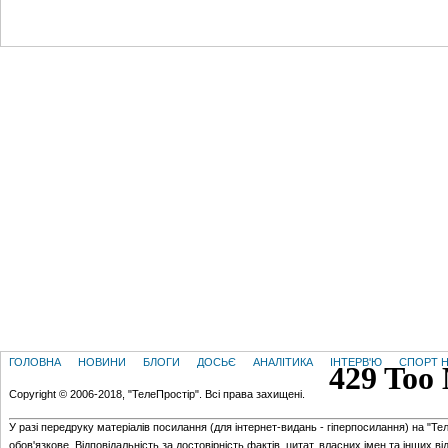
ГОЛОВНА
НОВИНИ
БЛОГИ
ДОСЬЄ
АНАЛІТИКА
ІНТЕРВ'Ю
СПОРТ Н
Copyright © 2006-2018, "ТелеПростір". Всі права захищені.
У разі передруку матеріалів посилання (для iнтернет-видань - гiперпосилання) на "Те
обов'язкове. Відповідальність за достовірність фактів, цитат, власних імен та інших в