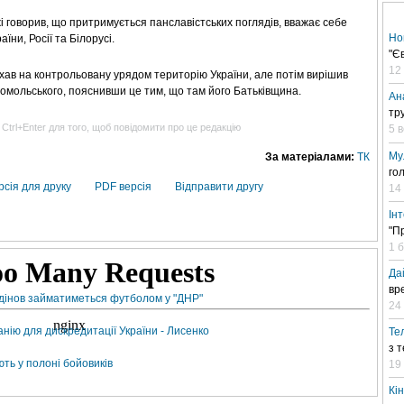
говорив, що притримується панславістських поглядів, вважає себе
Но
їни, Росії та Білорусі.
"Є
12
еїхав на контрольовану урядом територію України, але потім вирішив
омольського, пояснивши це тим, що там його Батьківщина.
Ан
тр
 Ctrl+Enter для того, щоб повідомити про це редакцію
5 
Му
За матеріалами:
ТК
го
рсія для друку
PDF версія
Відправити другу
14
Ін
"П
1 
Да
вр
дінов займатиметься футболом у "ДНР"
24 
нію для дискредитації України - Лисенко
Те
з 
ть у полоні бойовиків
19
Кі