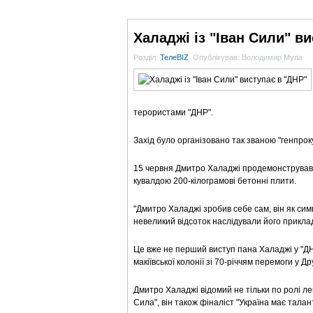
ГОЛОВНА
НОВИНИ
БЛОГИ
ДОСЬЄ
Халаджі із "Іван Сили" в
Розділ:
ТелеBIZ
Опублікував: Володимир Мула
терористами "ДНР".
Захід було організовано так званою "генпрок
15 червня Дмитро Халаджі продемонстрував, я
кувалдою 200-кілограмові бетонні плити.
"Дмитро Халаджі зробив себе сам, він як сим
невеликий відсоток наслідували його приклад
Це вже не перший виступ пана Халаджі у "ДНР
макіївської колонії зі 70-річчям перемоги у Дру
Дмитро Халаджі відомий не тільки по ролі лег
Сила", він також фіналіст "Україна має талант