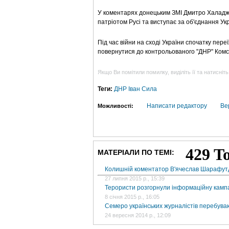
У коментарях донецьким ЗМІ Дмитро Халаджі 
патріотом Русі та виступає за об'єднання Укра
Під час війни на сході України спочатку пер
повернутися до контрольованого "ДНР" Комс
Якщо Ви помітили помилку, виділіть її та натисніть
Теги:
ДНР
Іван Сила
Написати редактору
Ве
Можливості:
МАТЕРІАЛИ ПО ТЕМІ:
Колишній коментатор В'ячеслав Шарафут
27 липня 2015 р., 15:39
Терористи розгорнули інформаційну кампа
8 січня 2015 р., 16:05
Cемеро українських журналістів перебуваю
24 вересня 2014 р., 12:09