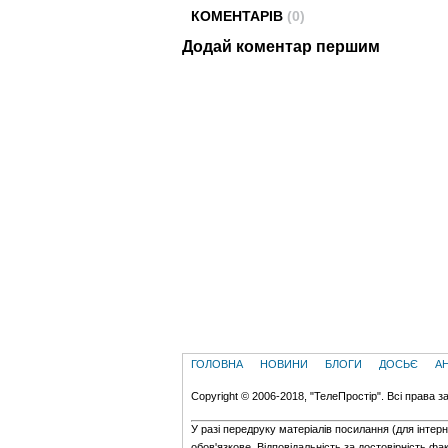
КОМЕНТАРІВ
(0)
Додай коментар першим
ГОЛОВНА
НОВИНИ
БЛОГИ
ДОСЬЄ
А
Copyright © 2006-2018, "ТелеПростір". Всі права з
У разі передруку матеріалів посилання (для iнтер
обов'язкове. Відповідальність за достовірність фак