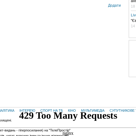
ан
Додати
18
Li
"Є
14
НАЛІТИКА
ІНТЕРВ'Ю
СПОРТ НА ТБ
КІНО
МУЛЬТИМЕДІА
СУПУТНИКОВЕ 
ахищені.
нет-видань - гiперпосилання) на "ТелеПростір"
тів, цитат, власних імен та інших відомостей