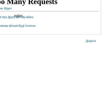
ом. Відео
 про Другу світову війну
новому фільмі Вуді Аллена
Додати