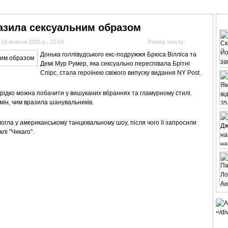
АНАЛІТИКА
ІНТЕРВ'Ю
СПОРТ НА ТБ
КІНО
МУЛЬТИМЕДІА
СУПУТНИКО
азила сексуальним образом
16 жовтня 2015 р., 15:54
Розмір тексту:
Донька голлівудського екс-подружжя Брюса Вілліса та
Демі Мур Румер, яка сексуально переспівала Брітні
Спірс, стала героїнею свіжого випуску видання NY Post.
й рідко можна побачити у вишуканих вбраннях та гламурному стилі.
мін, чим вразила шанувальників.
могла у американському танцювальному шоу, після чого її запросили
лі "Чикаго".