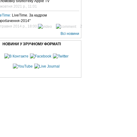
гломовну бібліотеку Apple TV
 жовтня 2021 р., 11:01
veTime:
LiveTime. За кадром
вробачення-2014"
 травня 2014 р., 18:00
2
Всі новини
НОВИНИ У ЗРУЧНОМУ ФОРМАТІ