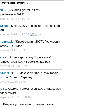
ОСТАННІ НОВИНИ
вини:
Визначені усі фіналісти
вробачення-2023"
 травня 2023 р., 10:16
алітика:
Кисельову дали наказ прославляти
упи
вересня 2014 р., 12:38
льтимедіа:
"Євробачення-2017". Результати
лосування. Відео
 травня 2017 р., 04:41
терв'ю:
Продюсер фільму "Гіркі жнива":
роінвестував такий проект би ще раз"
березня 2017 р., 11:45
йджест:
В BBC доказали, что Russia Today
ет про Сирию и Украину
січня 2016 р., 12:03
леBIZ:
Скарлетт Йоханссон закрутила роман
телеведучим
 вересня 2017 р., 18:45
но:
Вперше український фільм поповнив