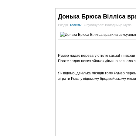
ГОЛОВНА
НОВИНИ
БЛОГИ
ДОСЬЄ
Донька Брюса Вілліса вр
Розділ:
ТелеBIZ
Опублікував: Володимир Мула
Румер надає перевагу стилю casual і її вкра
Проте задля нових зйомок дівчина зазнала з
Як відомо, декілька місяців тому Румер пере
зіграти Роксі у відомому бродвейському мюзик