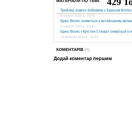
МАТЕРІАЛИ ПО ТЕМІ:
Трейлер нового бойовика з Брюсом Вілліс
3 червня 2016 р., 10:52
Брюс Вілліс зніметься у китайському фільмі
5 червня 2015 р., 13:14
Брюс Вілліс і Крістен Стюарт знімуться у 
10 березня 2015 р., 12:54
КОМЕНТАРІВ
(0)
Додай коментар першим