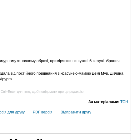
ламурному жіночному образі, примірявши вишукані блискучі вбрання.
ждала від постійного порівняння з красунею-мамою Демі Мур. Дівчина
ірурга.
 Ctrl+Enter для того, щоб повідомити про це редакцію
За матеріалами:
ТСН
рсія для друку
PDF версія
Відправити другу