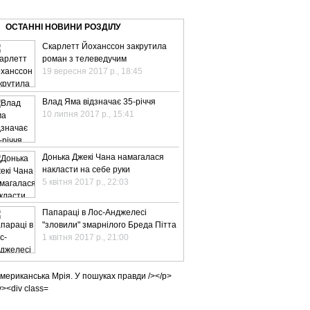
ВЕ ТБ
ТЕЛЕBIZ
ТЕЛЕLIVE
КОНТАКТИ
ОСТАННІ НОВИНИ РОЗДІЛУ
Скарлетт Йоханссон закрутила
роман з телеведучим
19 вересня 2017 р., 18:45
Влад Яма відзначає 35-річчя
10 липня 2017 р., 15:41
Донька Джекі Чана намагалася
накласти на себе руки
5 квітня 2017 р., 22:03
Папараці в Лос-Анджелесі
"зловили" змарнілого Бреда Пітта
1 квітня 2017 р., 21:00