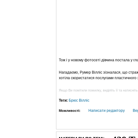
Тож і у новому фотосеті дівчина постала у г
Нагадаємо, Румер Вілліс зізналася, що стра
хотіла скористатися послугами пластичного х
Якщо Ви помітили помилку, виділіть її та натисніть
Теги:
Брюс Вілліс
Написати редактору
Ве
Можливості: