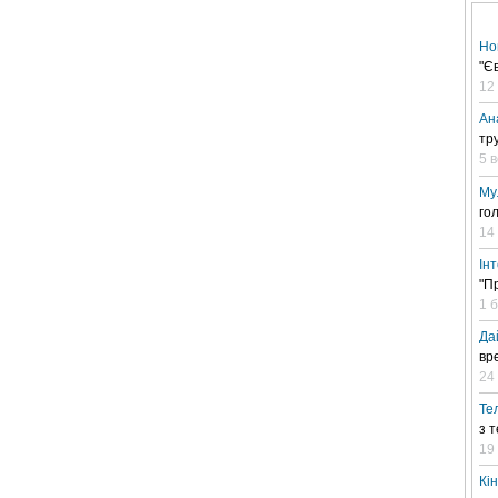
Но
"Є
12
Ан
тр
5 
Му
го
14
Ін
"П
1 
Да
вр
24 
Те
з 
19
Кі