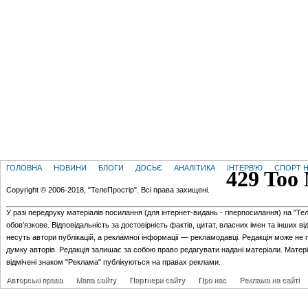
ГОЛОВНА
НОВИНИ
БЛОГИ
ДОСЬЄ
АНАЛІТИКА
ІНТЕРВ'Ю
СПОРТ Н
Copyright © 2006-2018, "ТелеПростір". Всі права захищені.
У разі передруку матеріалів посилання (для iнтернет-видань - гiперпосилання) на "Те
обов'язкове. Відповідальність за достовірність фактів, цитат, власних імен та інших в
несуть автори публікацій, а рекламної інформації — рекламодавці. Редакція може не 
думку авторів. Редакція залишає за собою право редагувати надані матеріали. Матер
відмічені знаком "Реклама" публікуються на правах реклами.
Авторські права
Мапа сайту
Партнери сайту
Про нас
Реклама на сайті