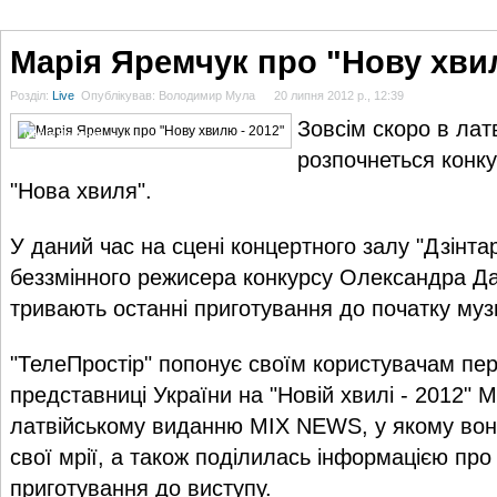
ГОЛОВНА
НОВИНИ
БЛОГИ
ДОСЬЄ
АНАЛІТИКА
ІНТЕРВ'Ю
СПОР
Марія Яремчук про "Нову хвил
Розділ:
Live
Опублікував: Володимир Мула
20 липня 2012 р., 12:39
Зовсім скоро в лат
Марія Яремчук
розпочнеться конк
"Нова хвиля".
У даний час на сцені концертного залу "Дзінтар
беззмінного режисера конкурсу Олександра Д
тривають останні приготування до початку му
"ТелеПростір"
попонує своїм користувачам пер
представниці України на "Новій хвилі - 2012" 
латвійському виданню MIX NEWS, у якому вона
свої мрії, а також поділилась інформацією про 
приготування до виступу.