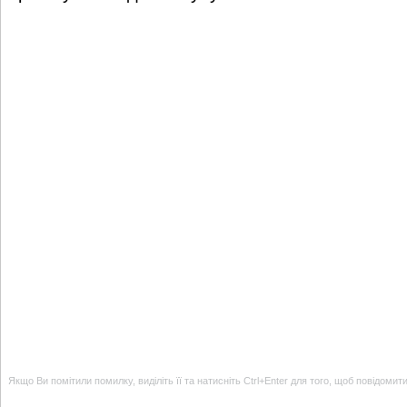
Якщо Ви помітили помилку, виділіть її та натисніть Ctrl+Enter для того, щоб повідомит