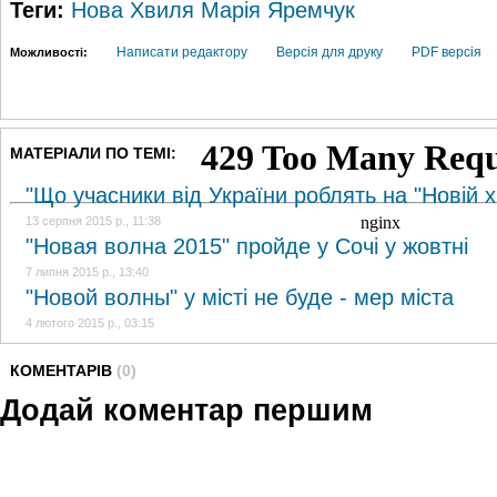
Теги:
Нова Хвиля
Марія Яремчук
Написати редактору
Версія для друку
PDF версія
Можливості:
МАТЕРІАЛИ ПО ТЕМІ:
"Що учасники від України роблять на "Новій х
13 серпня 2015 р., 11:38
"Новая волна 2015" пройде у Сочі у жовтні
7 липня 2015 р., 13:40
"Новой волны" у місті не буде - мер міста
4 лютого 2015 р., 03:15
КОМЕНТАРІВ
(0)
Додай коментар першим