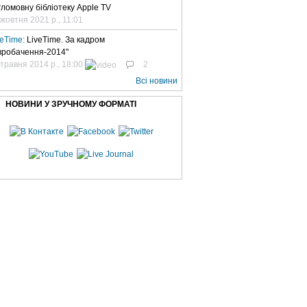
гломовну бібліотеку Apple TV
 жовтня 2021 р., 11:01
veTime:
LiveTime. За кадром
вробачення-2014"
 травня 2014 р., 18:00
2
Всі новини
НОВИНИ У ЗРУЧНОМУ ФОРМАТІ