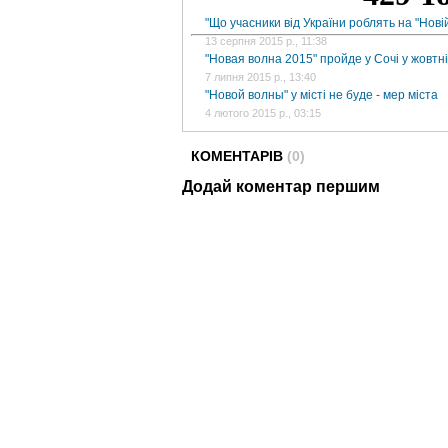
"Що учасники від України роблять на "Новій
13 серпня 2015 р., 11:38
"Новая волна 2015" пройде у Сочі у жовтні
7 липня 2015 р., 13:40
"Новой волны" у місті не буде - мер міста
4 лютого 2015 р., 03:15
КОМЕНТАРІВ
(0)
Додай коментар першим