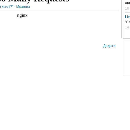
ан
 хвилі?" - Мозгова
18
Li
"Є
14
Додати