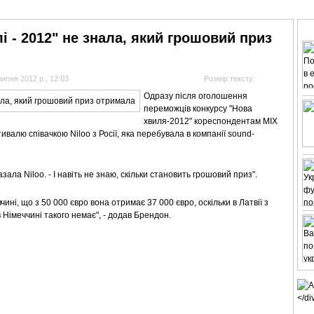
АНАЛІТИКА
ІНТЕРВ'Ю
СПОРТ НА ТБ
КІНО
МУЛЬТИМЕДІА
СУПУТНИКО
 - 2012" не знала, який грошовий приз
липня 2012 р., 12:03
Розмір тексту:
Одразу після оголошення
переможців конкурсу "Нова
хвиля-2012" кореспондентам MIX
алю співачкою Niloo з Росії, яка перебувала в компанії sound-
азала Niloo. - І навіть не знаю, скільки становить грошовий приз".
ині, що з 50 000 євро вона отримає 37 000 євро, оскільки в Латвії з
 Німеччині такого немає", - додав Брендон.