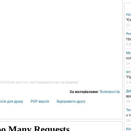
Но
"Є
12
Ан
тр
5 
Му
го
14
Ін
"П
1 
 Ctrl+Enter для того, щоб повідомити про це редакцію
Да
За матеріалами:
Телепростір
вр
24 
рсія для друку
PDF версія
Відправити другу
Те
з 
19
Кі