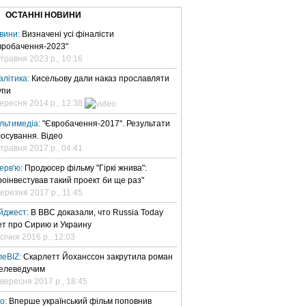
ОСТАННІ НОВИНИ
вини:
Визначені усі фіналісти
вробачення-2023"
 травня 2023 р., 10:16
алітика:
Кисельову дали наказ прославляти
упи
вересня 2014 р., 12:38
льтимедіа:
"Євробачення-2017". Результати
лосування. Відео
 травня 2017 р., 04:41
терв'ю:
Продюсер фільму "Гіркі жнива":
роінвестував такий проект би ще раз"
березня 2017 р., 11:45
йджест:
В BBC доказали, что Russia Today
ет про Сирию и Украину
січня 2016 р., 12:03
леBIZ:
Скарлетт Йоханссон закрутила роман
телеведучим
 вересня 2017 р., 18:45
но:
Вперше український фільм поповнив