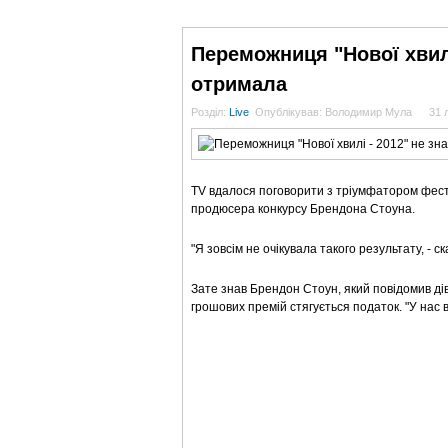
ГОЛОВНА
НОВИНИ
БЛОГИ
ДОСЬЄ
Переможниця "Нової хвилі
отримала
Розділ:
Live
Опублікував: Володимир Мула
31 
TV вдалося поговорити з тріумфатором фестив
продюсера конкурсу Брендона Стоуна.
"Я зовсім не очікувала такого результату, - ск
Зате знав Брендон Стоун, який повідомив дівч
грошових премій стягується податок. "У нас в