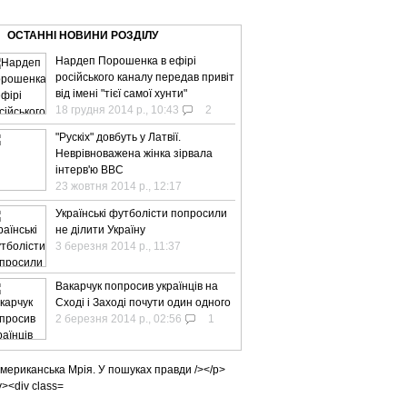
ВЕ ТБ
ТЕЛЕBIZ
ТЕЛЕLIVE
КОНТАКТИ
ОСТАННІ НОВИНИ РОЗДІЛУ
Нардеп Порошенка в ефірі
російського каналу передав привіт
від імені "тієї самої хунти"
18 грудня 2014 р., 10:43
2
"Рускіх" довбуть у Латвії.
Неврівноважена жінка зірвала
інтерв'ю BBC
23 жовтня 2014 р., 12:17
Українські футболісти попросили
не ділити Україну
3 березня 2014 р., 11:37
Вакарчук попросив українців на
Сході і Заході почути один одного
2 березня 2014 р., 02:56
1