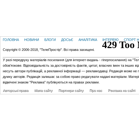
ГОЛОВНА
НОВИНИ
БЛОГИ
ДОСЬЄ
АНАЛІТИКА
ІНТЕРВ'Ю
СПОРТ Н
Copyright © 2006-2018, "ТелеПростір". Всі права захищені.
У разі передруку матеріалів посилання (для iнтернет-видань - гiперпосилання) на "Те
обов'язкове. Відповідальність за достовірність фактів, цитат, власних імен та інших в
несуть автори публікацій, а рекламної інформації — рекламодавці. Редакція може не 
думку авторів. Редакція залишає за собою право редагувати надані матеріали. Матер
відмічені знаком "Реклама" публікуються на правах реклами.
Авторські права
Мапа сайту
Партнери сайту
Про нас
Реклама на сайті