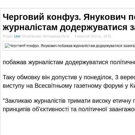
ГОЛОВНА
НОВИНИ
БЛОГИ
ДОСЬЄ
АНАЛІТИКА
ІНТЕРВ'Ю
СПОР
Черговий конфуз. Янукович 
журналістам додержуватися з
Розділ:
Live
Опублікував: Володимир Мула
3 вересня 2012 р., 19:31
Віктор Янукович
побажав журналістам додержуватися політично
Таку обмовку він допустив у понеділок, 3 верес
виступу на Всесвітньому газетному форумі у Ки
"Закликаю журналістів тримати високу етичну
принципів об'єктивності та політичної заангажов