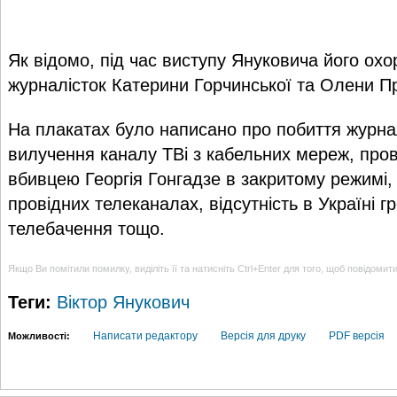
Як відомо, під час виступу Януковича його ох
журналісток Катерини Горчинської та Олени П
На плакатах було написано про побиття журналі
вилучення каналу ТВі з кабельних мереж, про
вбивцею Георгія Гонгадзе в закритому режимі,
провідних телеканалах, відсутність в Україні 
телебачення тощо.
Якщо Ви помітили помилку, виділіть її та натисніть Ctrl+Enter для того, щоб повідомит
Теги:
Віктор Янукович
Написати редактору
Версія для друку
PDF версія
Можливості: