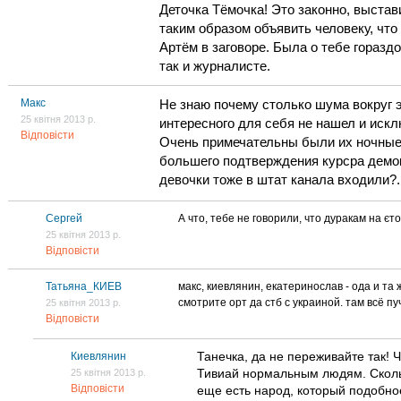
Деточка Тёмочка! Это законно, выстав
таким образом объявить человеку, что
Артём в заговоре. Была о тебе гораздо
так и журналисте.
Макс
Не знаю почему столько шума вокруг э
25 квітня 2013 р.
интересного для себя не нашел и искл
Відповісти
Очень примечательны были их ночные 
большего подтверждения курсра демок
девочки тоже в штат канала входили?.
Сергей
А что, тебе не говорили, что дуракам на єт
25 квітня 2013 р.
Відповісти
Татьяна_КИЕВ
макс, киевлянин, екатеринослав - ода и та 
смотрите орт да стб с украиной. там всё п
25 квітня 2013 р.
Відповісти
Танечка, да не переживайте так! 
Киевлянин
Тивиай нормальным людям. Скольк
25 квітня 2013 р.
Відповісти
еще есть народ, который подобно