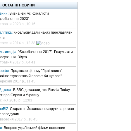
ОСТАННІ НОВИНИ
вини:
Визначені усі фіналісти
вробачення-2023"
 травня 2023 р., 10:16
алітика:
Кисельову дали наказ прославляти
упи
вересня 2014 р., 12:38
льтимедіа:
"Євробачення-2017". Результати
лосування. Відео
 травня 2017 р., 04:41
терв'ю:
Продюсер фільму "Гіркі жнива":
роінвестував такий проект би ще раз"
березня 2017 р., 11:45
йджест:
В BBC доказали, что Russia Today
ет про Сирию и Украину
січня 2016 р., 12:03
леBIZ:
Скарлетт Йоханссон закрутила роман
телеведучим
 вересня 2017 р., 18:45
но:
Вперше український фільм поповнив