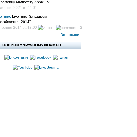
гломовну бібліотеку Apple TV
 жовтня 2021 р., 11:01
veTime:
LiveTime. За кадром
вробачення-2014"
 травня 2014 р., 18:00
2
Всі новини
НОВИНИ У ЗРУЧНОМУ ФОРМАТІ