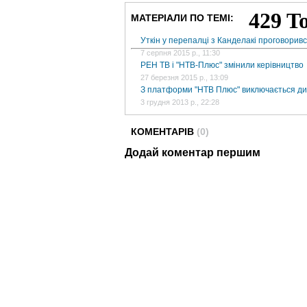
МАТЕРІАЛИ ПО ТЕМІ:
Уткін у перепалці з Канделакі проговорив
7 серпня 2015 р., 11:30
РЕН ТВ і "НТВ-Плюс" змінили керівництво
27 березня 2015 р., 13:09
З платформи "НТВ Плюс" виключається д
3 грудня 2013 р., 22:28
КОМЕНТАРІВ
(0)
Додай коментар першим