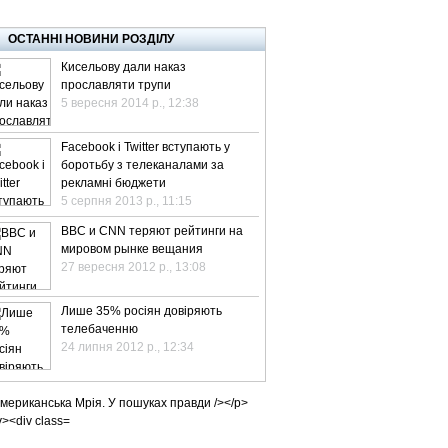
ВЕ ТБ
ТЕЛЕBIZ
ТЕЛЕLIVE
КОНТАКТИ
ОСТАННІ НОВИНИ РОЗДІЛУ
Кисельову дали наказ
прославляти трупи
5 вересня 2014 р., 12:38
Facebook і Twitter вступають у
боротьбу з телеканалами за
рекламні бюджети
5 серпня 2013 р., 11:15
BBC и CNN теряют рейтинги на
мировом рынке вещания
27 вересня 2012 р., 13:08
Лише 35% росіян довіряють
телебаченню
24 липня 2012 р., 12:34