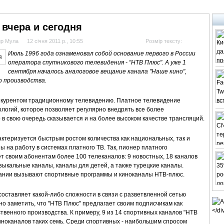
АНАЛІТИКА
ІНТЕРВ'Ю
СПОРТ НА ТБ
КІНО
МУЛЬТИМЕДІА
СУПУТНИКО
вчера и сегодня
ир Мула
12 січня 2011 р., 10:55
Розмір тексту:
Июль 1996 года ознаменовал собой основание первого в России
оператора спутникового телевидения - "НТВ Плюс". А уже 1
сентября началoсь аналоговое вещание канала "Наше кино",
о производства.
онкурентом традиционному телевидению. Платное телевидение
логий, которое позволяет регулярно внедрять все более
в свою очередь сказывается и на более высоком качестве трансляций.
ктеризуется быстрым ростом количества как национальных, так и
 на работу в системах платного ТВ. Так, пионер платного
т своим абонентам более 100 телеканалов: 9 новостных, 18 каналов
зыкальные каналы, каналы для детей, а также турецкие каналы.
ании вызывают спортивные программы и киноканалы НТВ-плюс.
составляет какой-либо сложности в связи с разветвленной сетью
о заметить, что "НТВ Плюс" предлагает своим подписчикам как
твенного производства. К примеру, 9 из 14 спортивных каналов "НТВ
киноканалов таких семь. Среди спортивных - наибольшим спросом