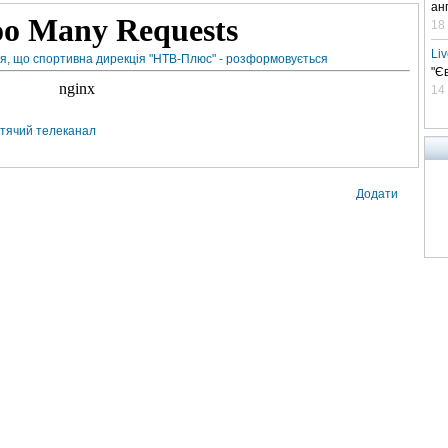
ан
18
Li
ся, що спортивна дирекція "НТВ-Плюс" - розформовується
"Є
14
итячий телеканал
Додати