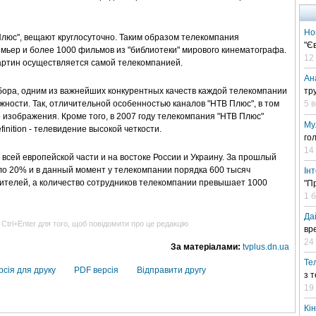
Но
Плюс", вещают круглосуточно. Таким образом телекомпания
"Є
мьер и более 1000 фильмов из "библиотеки" мирового кинематографа.
12
картин осуществляется самой телекомпанией.
Ан
ора, одним из важнейших конкурентных качеств каждой телекомпании
тр
жности. Так, отличительной особенностью каналов "НТВ Плюс", в том
5 
 изображения. Кроме того, в 2007 году телекомпания "НТВ Плюс"
Му
inition - телевидение высокой четкости.
го
14
всей европейскoй части и на востоке России и Украину. За прошлый
ло 20% и в данный момент у телекомпании порядка 600 тысяч
Ін
зрителей, а количество сотрудников телекомпании превышает 1000
"П
1 
Да
 Ctrl+Enter для того, щоб повідомити про це редакцію
вр
24 
За матеріалами:
tvplus.dn.ua
Те
рсія для друку
PDF версія
Відправити другу
з 
19
Кі