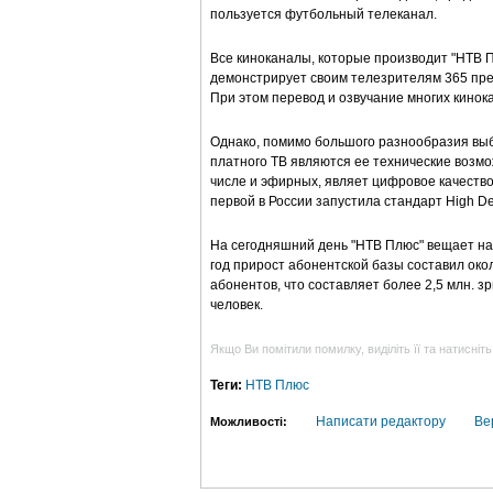
пользуется футбольный телеканал.
Все киноканалы, которые производит "НТВ 
демонстрирует своим телезрителям 365 пре
При этом перевод и озвучание многих кино
Однако, помимо большого разнообразия выб
платного ТВ являются ее технические возмо
числе и эфирных, являет цифровое качество
первой в России запустила стандарт High Def
На сегодняшний день "НТВ Плюс" вещает на 
год прирост абонентской базы составил око
абонентов, что составляет более 2,5 млн. 
человек.
Якщо Ви помітили помилку, виділіть її та натисніть
Теги:
НТВ Плюс
Написати редактору
Ве
Можливості: