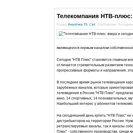
ГОЛОВНА
НОВИНИ
БЛОГИ
ДОСЬЄ
Телекомпания НТВ-плюс: 
Розділ:
Аналітика ТБ. Світ
Опублікував: Володим
НТВ Плюс
являющегося первым каналом собственног
Сегодня "НТВ Плюс" становится главным к
отличается стремительным развитием техно
прогрессивные форматы и направления, это 
В последнее время рынок телевещания хара
зарубежных каналов, которые ориентированы
телевидения в России "НТВ Плюс" предлагае
кино, 14 спортивных, 14 познавательных, му
Наибольший интерес у абонентов телекомп
На сегодняшний день купить "НТВ Плюс" не 
дистрибьюторов на территории России. Нужн
ретранслируемые каналы, так и каналы собс
Плюс" - собственного производства, среди 