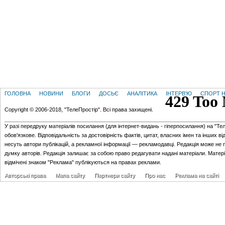
ГОЛОВНА
НОВИНИ
БЛОГИ
ДОСЬЄ
АНАЛІТИКА
ІНТЕРВ'Ю
СПОРТ Н
Copyright © 2006-2018, "ТелеПростір". Всі права захищені.
У разі передруку матеріалів посилання (для iнтернет-видань - гiперпосилання) на "Те
обов'язкове. Відповідальність за достовірність фактів, цитат, власних імен та інших в
несуть автори публікацій, а рекламної інформації — рекламодавці. Редакція може не 
думку авторів. Редакція залишає за собою право редагувати надані матеріали. Матер
відмічені знаком "Реклама" публікуються на правах реклами.
Авторські права
Мапа сайту
Партнери сайту
Про нас
Реклама на сайті