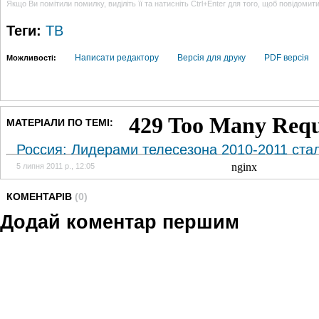
Якщо Ви помітили помилку, виділіть її та натисніть Ctrl+Enter для того, щоб повідомит
Теги:
ТВ
Написати редактору
Версія для друку
PDF версія
Можливості:
МАТЕРІАЛИ ПО ТЕМІ:
Россия: Лидерами телесезона 2010-2011 ста
5 липня 2011 р., 12:05
КОМЕНТАРІВ
(0)
Додай коментар першим