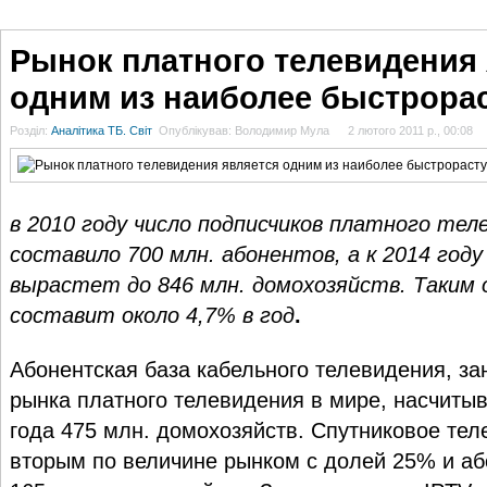
ГОЛОВНА
НОВИНИ
БЛОГИ
ДОСЬЄ
АНАЛІТИКА
ІНТЕРВ'Ю
СПОР
Рынок платного телевидения
одним из наиболее быстрора
Розділ:
Аналітика ТБ. Світ
Опублікував: Володимир Мула
2 лютого 2011 р., 00:08
в 2010 году число подписчиков платного тел
составило 700 млн. абонентов, а к 2014 год
вырастет до 846 млн. домохозяйств. Таким 
составит около 4,7% в год
.
Абонентская база кабельного телевидения, з
рынка платного телевидения в мире, насчитыв
года 475 млн. домохозяйств. Спутниковое те
вторым по величине рынком с долей 25% и аб