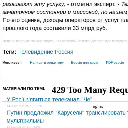
развивают эту услугу,
- отметил эксперт.
- Т
зачаточном состоянии и массовой, по нашем
По его оценке, доходы операторов от услуг пл
прошлого года составили 33 млрд руб.
Якщо Ви помітили помилку, виділіть її та натисніть Ctrl+Enter для того, щоб повідомит
Теги:
Телевидение
Россия
Написати редактору
Версія для друку
PDF версія
Можливості:
МАТЕРІАЛИ ПО ТЕМІ:
У Росії з'явиться телеканал "Че"
14 жовтня 2015 р., 15:28
Путин предложил "Карусели" транслировать 
мультфильмы
16 травня 2014 р., 14:00