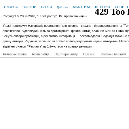
ГОЛОВНА
НОВИНИ
БЛОГИ
ДОСЬЄ
АНАЛІТИКА
ІНТЕРВ'Ю
СПОРТ Н
Copyright © 2006-2018, "ТелеПростір". Всі права захищені.
У разі передруку матеріалів посилання (для iнтернет-видань - гiперпосилання) на "Те
обов'язкове. Відповідальність за достовірність фактів, цитат, власних імен та інших в
несуть автори публікацій, а рекламної інформації — рекламодавці. Редакція може не 
думку авторів. Редакція залишає за собою право редагувати надані матеріали. Матер
відмічені знаком "Реклама" публікуються на правах реклами.
Авторські права
Мапа сайту
Партнери сайту
Про нас
Реклама на сайті