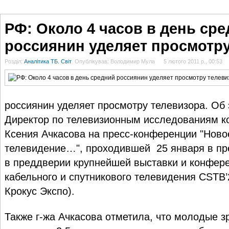
ГОЛОВНА
НОВИНИ
БЛОГИ
ДОСЬЄ
АНАЛІТИКА
ІНТЕРВ'Ю
СПОР
РФ: Около 4 часов в день ср
россиянин уделяет просмотру
Розділ:
Аналітика ТБ. Світ
Опублікував: Володимир Мула
5 лютого 2011 р., 00:53
россиянин уделяет просмотру телевизора. Об
Директор по телевизионным исследованиям к
Ксения Ачкасова на пресс-конференции "Ново
телевидение…", проходившей 25 января в пре
в преддверии крупнейшей выставки и конфере
кабельного и спутникового телевидения CSTB’
Крокус Экспо).
Также г-жа Ачкасова отметила, что молодые з