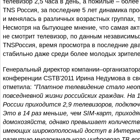
телевизор 2,5 часа в день, а пожилые – более
TNS Россия, за последние 5 лет динамика пр
и менялась в различных возрастных группах, 
Несмотря на бытующее мнение, что самая акт
не смотрит телевизор, по данным независимы
TNSРоссия, время просмотра в последние два
стабильно даже среди более молодых зрителе
Генеральный директор компании–организатора
конференции CSTB'2011 Ирина Недумова в св
отметила:
"Платное телевидение стало не
повседневной жизни российских граждан. На 
России приходится 2,9 телевизоров, подклю
Это в 14 раз меньше, чем SIM-карт, приходя
домохозяйств, однако превышает количеств
имеющих широкополосный доступ в Интерн
развитию многоканального цифрового ТВ во