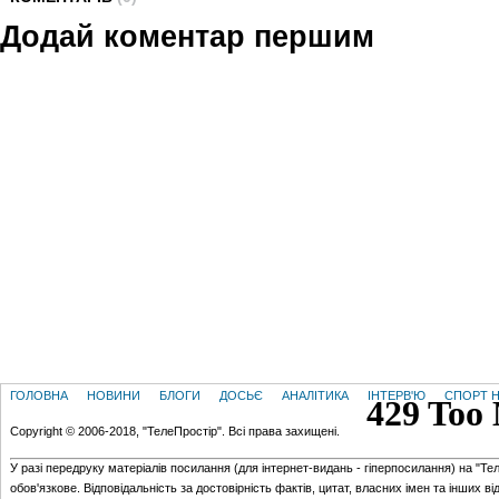
Додай коментар першим
ГОЛОВНА
НОВИНИ
БЛОГИ
ДОСЬЄ
АНАЛІТИКА
ІНТЕРВ'Ю
СПОРТ Н
Copyright © 2006-2018, "ТелеПростір". Всі права захищені.
У разі передруку матеріалів посилання (для iнтернет-видань - гiперпосилання) на "Те
обов'язкове. Відповідальність за достовірність фактів, цитат, власних імен та інших в