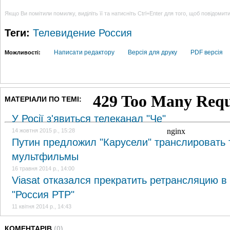
Якщо Ви помітили помилку, виділіть її та натисніть Ctrl+Enter для того, щоб повідомит
Теги:
Телевидение
Россия
Написати редактору
Версія для друку
PDF версія
Можливості:
МАТЕРІАЛИ ПО ТЕМІ:
У Росії з'явиться телеканал "Че"
14 жовтня 2015 р., 15:28
Путин предложил "Карусели" транслировать 
мультфильмы
16 травня 2014 р., 14:00
Viasat отказался прекратить ретрансляцию в
"Россия РТР"
11 квітня 2014 р., 14:43
КОМЕНТАРІВ
(0)