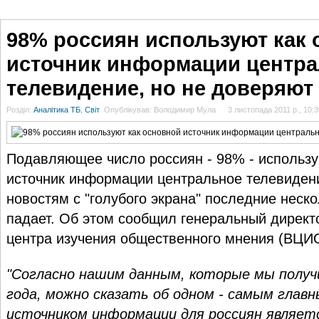
ГОЛОВНА
НОВИНИ
БЛОГИ
ДОСЬЄ
АНАЛІТИКА
ІНТЕРВ'Ю
СПОР
98% россиян используют как
источник информации центр
телевидение, но не доверяют
Розділ:
Аналітика ТБ. Світ
Опублікував: Володимир Мула
3 листопада 2011 р., 10:3
Подавляющее число россиян - 98% - использу
источник информации центральное телевиден
новостям с "голубого экрана" последние неско
падает. Об этом сообщил генеральный директ
центра изучения общественного мнения (ВЦИ
"Согласно нашим данным, которые мы получ
года, можно сказать об одном - самым глав
источником информации для россиян являет