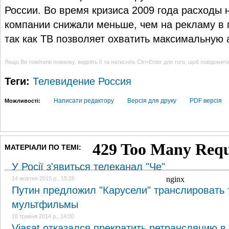
России. Во время кризиса 2009 года расходы 
компании снижали меньше, чем на рекламу в п
так как ТВ позволяет охватить максимальную 
Якщо Ви помітили помилку, виділіть її та натисніть Ctrl+Enter для того, щоб повідомит
Теги:
Телевидение
Россия
Написати редактору
Версія для друку
PDF версія
Можливості:
МАТЕРІАЛИ ПО ТЕМІ:
У Росії з'явиться телеканал "Че"
14 жовтня 2015 р., 15:28
Путин предложил "Карусели" транслировать 
мультфильмы
16 травня 2014 р., 14:00
Viasat отказался прекратить ретрансляцию в