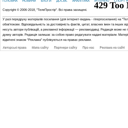
ГОЛОВНА
НОВИНИ
БЛОГИ
ДОСЬЄ
АНАЛІТИКА
ІНТЕРВ'Ю
СПОРТ Н
Copyright © 2006-2018, "ТелеПростір". Всі права захищені.
У разі передруку матеріалів посилання (для iнтернет-видань - гiперпосилання) на "Те
обов'язкове. Відповідальність за достовірність фактів, цитат, власних імен та інших в
несуть автори публікацій, а рекламної інформації — рекламодавці. Редакція може не 
думку авторів. Редакція залишає за собою право редагувати надані матеріали. Матер
відмічені знаком "Реклама" публікуються на правах реклами.
Авторські права
Мапа сайту
Партнери сайту
Про нас
Реклама на сайті