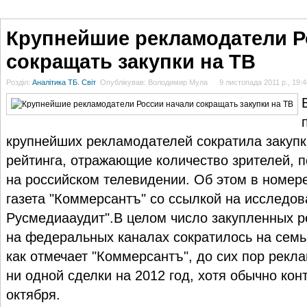
ГОЛОВНА
НОВИНИ
БЛОГИ
ДОСЬЄ
АНАЛІТИКА
ІНТЕРВ'Ю
СПОР
Крупнейшие рекламодатели Р
сокращать закупки на ТВ
Розділ:
Аналітика ТБ. Світ
Опублікував: Володимир Мула
9 листопада 2011 р., 19:4
крупнейших рекламодателей сократила закуп
рейтинга, отражающие количество зрителей, 
на российском телевидении. Об этом в номере
газета "Коммерсантъ" со ссылкой на исследо
Русмедиааудит".В целом число закупленных
на федеральных каналах сократилось на семь
как отмечает "Коммерсантъ", до сих пор рекл
ни одной сделки на 2012 год, хотя обычно ко
октября.