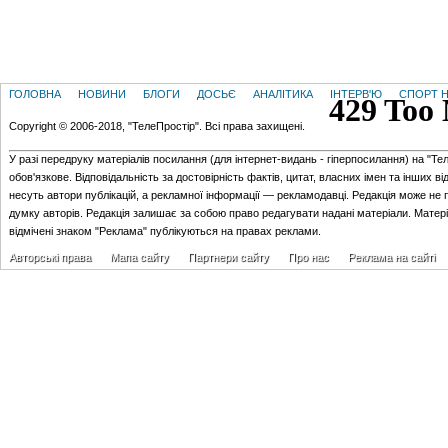
ГОЛОВНА
НОВИНИ
БЛОГИ
ДОСЬЄ
АНАЛІТИКА
ІНТЕРВ'Ю
СПОРТ Н
Copyright © 2006-2018, "ТелеПростір". Всі права захищені.
У разі передруку матеріалів посилання (для iнтернет-видань - гiперпосилання) на "Те
обов'язкове. Відповідальність за достовірність фактів, цитат, власних імен та інших в
несуть автори публікацій, а рекламної інформації — рекламодавці. Редакція може не 
думку авторів. Редакція залишає за собою право редагувати надані матеріали. Матер
відмічені знаком "Реклама" публікуються на правах реклами.
Авторські права
Мапа сайту
Партнери сайту
Про нас
Реклама на сайті