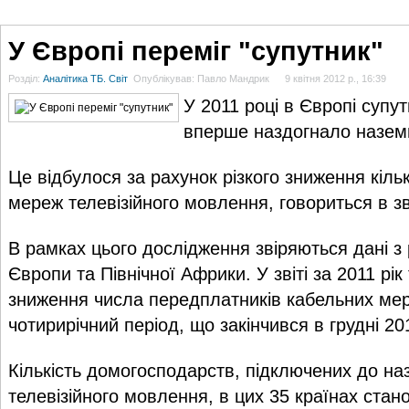
ГОЛОВНА
НОВИНИ
БЛОГИ
ДОСЬЄ
АНАЛІТИКА
ІНТЕРВ'Ю
СПОР
У Європі переміг "супутник"
Розділ:
Аналітика ТБ. Світ
Опублікував: Павло Мандрик
9 квітня 2012 р., 16:39
У 2011 році в Європі супу
вперше наздогнало назем
Це відбулося за рахунок різкого зниження кіль
мереж телевізійного мовлення, говориться в звіт
В рамках цього дослідження звіряються дані з 
Європи та Північної Африки. У звіті за 2011 рі
зниження числа передплатників кабельних мере
чотирирічний період, що закінчився в грудні 20
Кількість домогосподарств, підключених до н
телевізійного мовлення, в цих 35 країнах стан