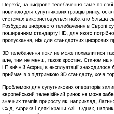
Перехід на цифрове телебачення саме по собі
новиною для супутникових гравців ринку, оскі
системах використовується набагато більша с
Розбудова цифрового телебачення в Європі с
поширенням стандарту HD, для якого потрібн
пропускання, ніж для стандартних цифрових п
3D телебачення поки не може похвалитися так
але, тим не менш, також зростає. Станом на кі
і Північній Африці в експлуатації знаходилося 
приймачів з підтримкою 3D стандарту, хоча тор
Проблемою для супутникових операторів зали
європейський телевізійний ринок не може забе
значних темпів приросту як, наприклад, Латин
Схід, Африка і деякі країни Азії. Однак, наприк