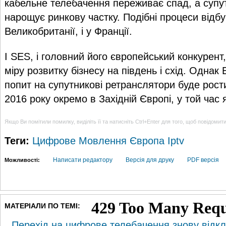
кабельне телебачення переживає спад, а супу
нарощує ринкову частку. Подібні процеси відбу
Великобританії, і у Франції.
І SES, і головний його європейський конкурент,
міру розвитку бізнесу на південь і схід. Однак 
попит на супутникові ретранслятори буде рости
2016 року окремо в Західній Європі, у той час я
Якщо Ви помітили помилку, виділіть її та натисніть Ctrl+Enter для того, щоб повідомит
Теги:
Цифрове Мовлення
Європа
Iptv
Написати редактору
Версія для друку
PDF версія
Можливості:
МАТЕРІАЛИ ПО ТЕМІ:
Перехід на цифрове телебачення знову відкл