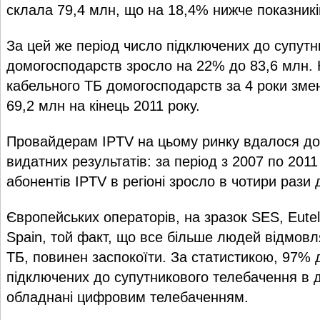
склала 79,4 млн, що на 18,4% нижче показникі
За цей же період число підключених до супутн
домогосподарств зросло на 22% до 83,6 млн. К
кабельного ТБ домогосподарств за 4 роки зм
69,2 млн на кінець 2011 року.
Провайдерам IPTV на цьому ринку вдалося до
видатних результатів: за період з 2007 по 201
абонентів IPTV в регіоні зросло в чотири рази 
Європейських операторів, на зразок SES, Eutelsa
Spain, той факт, що все більше людей відмовл
ТБ, повинен заспокоїти. За статистикою, 97%
підключених до супутникового телебачення в д
обладнані цифровим телебаченням.