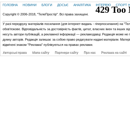
ГОЛОВНА
НОВИНИ
БЛОГИ
ДОСЬЄ
АНАЛІТИКА
ІНТЕРВ'Ю
СПОРТ Н
Copyright © 2006-2018, "ТелеПростір". Всі права захищені.
У разі передруку матеріалів посилання (для iнтернет-видань - гiперпосилання) на "Те
обов'язкове. Відповідальність за достовірність фактів, цитат, власних імен та інших в
несуть автори публікацій, а рекламної інформації — рекламодавці. Редакція може не 
думку авторів. Редакція залишає за собою право редагувати надані матеріали. Матер
відмічені знаком "Реклама" публікуються на правах реклами.
Авторські права
Мапа сайту
Партнери сайту
Про нас
Реклама на сайті