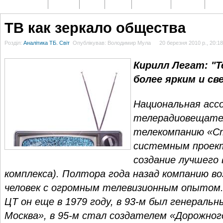
ГОЛОВНА
НОВИНИ
БЛОГИ
ДОСЬЄ
АНАЛІТИКА
ІНТЕРВ'Ю
СПОР
ТВ как зеркало общества
Розділ:
Аналітика ТБ. Світ
Опублікував: Володимир Мула
20 березня 2010 р., 20:18
Кирилл Легат: "Т
более ярким и св
Национальная асс
телерадиовещате
телекомпанию «С
системным проект
создание лучшего
комплекса). Полтора года назад компанию во
человек с огромным телевизионным опытом.
ЦТ он еще в 1979 году, в 93-м был генераль
Москва», в 95-м стал создателем «Дорожного