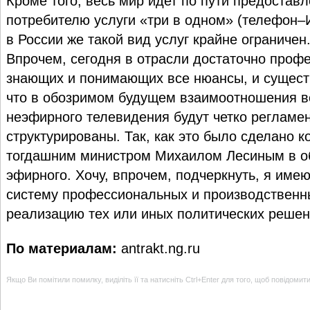
Кроме того, весь мир идет по пути предостав
потребителю услуги «три в одном» (телефон–
в России же такой вид услуг крайне ограничен
Впрочем, сегодня в отрасли достаточно проф
знающих и понимающих все нюансы, и сущест
что в обозримом будущем взаимоотношения в
неэфирного телевидения будут четко регламе
структурированы. Так, как это было сделано 
тогдашним министром Михаилом Лесиным в о
эфирного. Хочу, впрочем, подчеркнуть, я име
систему профессиональных и производственн
реализацию тех или иных политических решен
По материалам:
antrakt.ng.ru
Якщо Ви помітили помилку, виділіть її та натисніть Ctrl+Enter для того, щоб повідомит