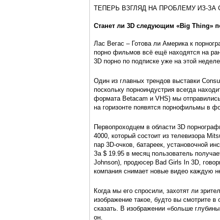
ТЕПЕРЬ ВЗГЛЯД НА ПРОБЛЕМУ ИЗ-ЗА
Станет ли 3D следующим «Big Thing» 
Лас Вегас – Готова ли Америка к порног
порно фильмов всё ещё находятся на ран
3D порно по подписке уже на этой недел
Один из главных трендов выставки Consu
поскольку порноиндустрия всегда находи
формата Betacam и VHS) мы отправились 
на горизонте появятся порнофильмы в ф
Первопроходцем в области 3D порнографи
4000, который состоит из телевизора Mi
пар 3D-очков, батареек, установочной ин
За $ 19.95 в месяц пользователь получа
Johnson), продюсер Bad Girls In 3D, говор
компания снимает новые видео каждую н
Когда мы его спросили, захотят ли зрит
изображение такое, будто вы смотрите в о
сказать. В изображении «больше глубины»
он.