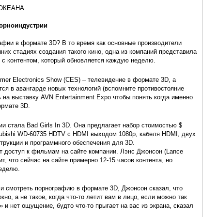
 ОКЕАНА
порноиндустрии
рафии в формате 3D? В то время как основные производители
них стадиях создания такого кино, одна из компаний представила
е с контентом, который обновляется каждую неделю.
mer Electronics Show (CES) – телевидение в формате 3D, а
тся в авангарде новых технологий (вспомните противостояние
на выставку AVN Entertainment Expo чтобы понять когда именно
ормате 3D.
и стала Bad Girls In 3D. Она предлагает набор стоимостью $
tsubishi WD-60735 HDTV с HDMI выходом 1080p, кабеля HDMI, двух
струкции и программного обеспечения для 3D.
ет доступ к фильмам на сайте компании. Лэнс Джонсон (Lance
ит, что сейчас на сайте примерно 12-15 часов контента, но
еделю.
ели смотреть порнографию в формате 3D, Джонсон сказал, что
кно, а не такое, когда что-то летит вам в лицо, если можно так
 и нет ощущение, будто что-то прыгает на вас из экрана, сказал