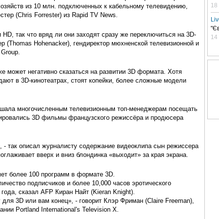
18
хозяйств из 10 млн. подключенных к кабельному телевидению,
ер (Chris Forrester) из Rapid TV News.
Li
"Є
HD, так что вряд ли они заходят сразу же переключиться на 3D-
14
ер (Thomas Hohenacker), гендиректор мюхненской телевизионной и
 Group.
е может негативно сказаться на развитии 3D формата. Хотя
дают в 3D-кинотеатрах, стоят копейки, более сложные модели
мешала многочисленным телевизионным топ-менеджерам посещать
ировались 3D фильмы французского режиссёра и продюсера
, - так описал журналисту содержание видеоклипа сын режиссера
поглаживает вверх и вниз блондинка «выходит» за края экрана.
ет более 100 программ в формате 3D.
личество подписчиков и более 10,000 часов эротического
 года, сказал AFP Киран Найт (Kieran Knight).
для 3D или вам конец», - говорит Клэр Фриман (Claire Freeman),
и Portland International's Television X.