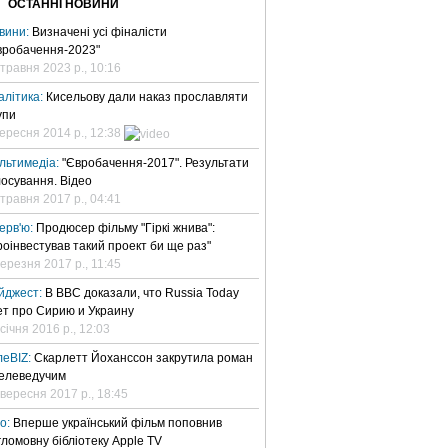
ОСТАННІ НОВИНИ
вини:
Визначені усі фіналісти
вробачення-2023"
 травня 2023 р., 10:16
алітика:
Кисельову дали наказ прославляти
упи
вересня 2014 р., 12:38
льтимедіа:
"Євробачення-2017". Результати
лосування. Відео
 травня 2017 р., 04:41
терв'ю:
Продюсер фільму "Гіркі жнива":
роінвестував такий проект би ще раз"
березня 2017 р., 11:45
йджест:
В BBC доказали, что Russia Today
ет про Сирию и Украину
січня 2016 р., 12:03
леBIZ:
Скарлетт Йоханссон закрутила роман
телеведучим
 вересня 2017 р., 18:45
но:
Вперше український фільм поповнив
гломовну бібліотеку Apple TV