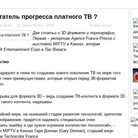
АНАЛІТИКА
ІНТЕРВ'Ю
СПОРТ НА ТБ
КІНО
МУЛЬТИМЕДІА
СУПУТНИКО
гатель прогресса платного ТВ ?
ир Мула
11 травня 2010 р., 10:25
Розмір тексту:
Две статьи о 3D формате и порнографии.
Первая – репортаж Agence France-Presse с
выставки MIPTV в Каннах, вторая
t Enternainment Expo в Лас-Вегасе.
нство
идируют в гонке по созданию нового поколения ТВ по мере того
ся теми преимуществами, которые открыл перед 3В-форматом
р».
рорыва для формата 3D – ведь создание ТВ-контента в формате 3D
 такого контента, недешевы.
райней мере, на нынешней стадии развития технологий, зрителям
изображение, придётся надевать специальные очки.
шить ошибку и где нужно огромное количество технологий», -
е MIPTV в Каннах Гари Доннан (Gary Donnan), старший вице-
 Technicolor France.