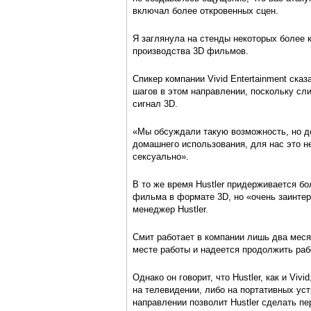
включал более откровенных сцен.
Я заглянула на стенды некоторых более 
производства 3D фильмов.
Спикер компании Vivid Entertainment ска
шагов в этом направлении, поскольку с
сигнал 3D.
«Мы обсуждали такую возможность, но до
домашнего использования, для нас это не
сексуально».
В то же время Hustler придерживается б
фильма в формате 3D, но «очень заинтер
менеджер Hustler.
Смит работает в компании лишь два меся
месте работы и надеется продолжить рабо
Однако он говорит, что Hustler, как и Vi
на телевидении, либо на портативных уст
направлении позволит Hustler сделать п