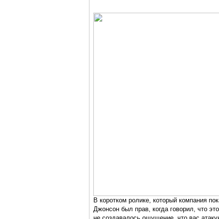
В коротком ролике, который компания по
Джонсон был прав, когда говорил, что эт
не создавалось ощущение, что вас атаку