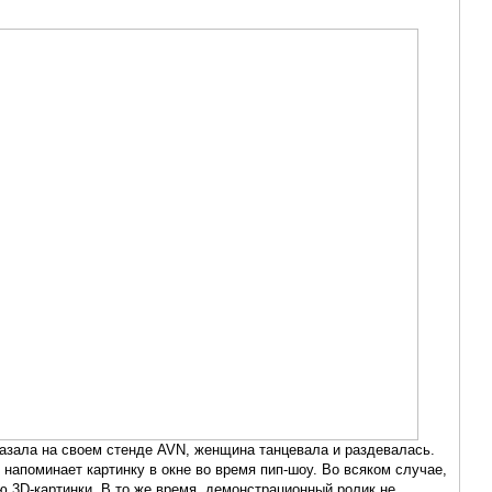
казала на своем стенде AVN, женщина танцевала и раздевалась.
о напоминает картинку в окне во время пип-шоу. Во всяком случае,
ю 3D-картинки. В то же время, демонстрационный ролик не