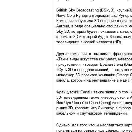
British Sky Broadcasting (BSkyB), крупн
News Corp Руперта медиамагната Руперта
Компания запустила 3D-вещание в начале 
Англии, в ряде специально отобранных м
Sky 3D, который будет показывать кино,
формате 3D и который будет бесплатным
телевидения высокой чёткости (HD).
Другие компании, в том числе, французск
«Такие виды искусства как балет, невер
присутствия», - говорит Брайан Ленц (Bri
«Суть 3D в передаче эмоций, в погружении
менеджер 3D проектов компании Orange G
канала, который начнёт вещание в мае с 
Французский Canal+ также заявил о том, ч
3D-телевидением также интересуются в А
Йео Чун Чен (Yeo Chun Cheng) из сингапу
рынке 3D, говорит, что Сингапур в скоро
кабельном и спутниковом телевидении.
Однако, для того чтобы насладиться кар
появляться на рынке лишь сейчас, по ме