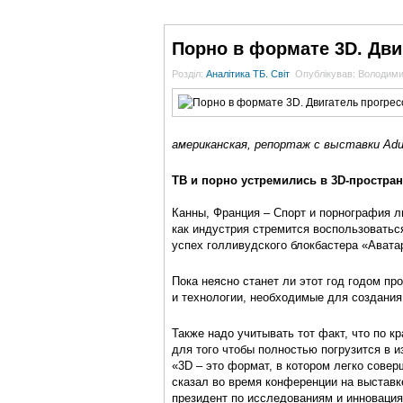
ГОЛОВНА
НОВИНИ
БЛОГИ
ДОСЬЄ
Порно в формате 3D. Дви
Розділ:
Аналітика ТБ. Світ
Опублікував: Володим
американская, репортаж с выставки Adul
ТВ и порно устремились в 3D-простра
Канны, Франция – Спорт и порнография л
как индустрия стремится воспользовать
успех голливудского блокбастера «Авата
Пока неясно станет ли этот год годом п
и технологии, необходимые для создания
Также надо учитывать тот факт, что по к
для того чтобы полностью погрузится в 
«3D – это формат, в котором легко совер
сказал во время конференции на выставк
президент по исследованиям и инновациям