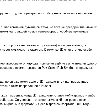
крупных студий порнографии чтобы узнать, есть ли у них планы
зал, что компания думала об этом, но пока не предприняла никаких
лишком мало людей имеют телевизоры, способные принимать
 тех пор пока не появятся [доступные] проигрыватели для
 имеет смысла», - сказал он. К тому же 3D-очки это «не особо
олее агрессивного подхода. Компания ещё не выпустила ни одного
есована в этом», признался Роб Смит (Rob Smith), генеральный
ца, но он уже имел дело с 3D технологиями на предыдущем
тать в этом направлении в Hustler.
vid, ждут момента, когда 3D технология станет мейнстримом – либо
ройствах. Он уверен, что технологический прогресс в этом
ервый фильм в формате 3D уже в третьем квартале 2010 года.