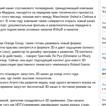
Но
ейший канал спутникового телевидения, принадлежащий компании
"Є
 Мердока, находится на переднем крае технического прогресса.
12
этого месяца, показав матч между Manchester United и Chelsea в
ест. В этом году компания также собирается открыть новый канал
Ан
 спорт, документальные фильмы и развлекательные передачи в
тр
 для подписчиков основных каналов BSkyB и каналов
5 
Му
го
ая Orange Group, также готовы развивать новый формат.
14
оятно красиво смотрятся в формате 3D и дают ощущение полного
an Lenz), директор по дизайну программ и развитию ТВ-контента.
Ін
 [в действие]», - говорит Грислейн Ле Рун (Ghislaine Le Rhun),
"П
roup. Сейчас она ищет подходящий контент для нового 3D
1 
трансляции престижного теннисного чемпионата Roland Garros.
Да
вр
то планирует запустить 3D канал до конца этого года.
24 
зии, где любят высокие технологии.
рского Агентства развития медиа, ещё одного активного игрока на
Те
м времени запустит бесплатный 3D канал в тестовом режиме на
з 
19
Кі
тинкой, зрителям понадобиться 3D приёмники. Они начали
ан
ре того как HDTV-приемники завоёвывают рынки разных стран.