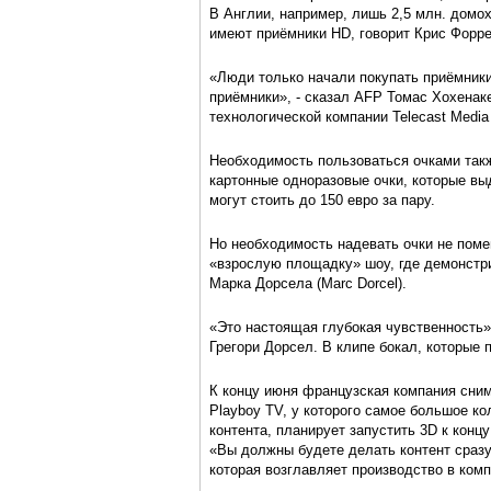
В Англии, например, лишь 2,5 млн. домо
имеют приёмники HD, говорит Крис Форрест
«Люди только начали покупать приёмники 
приёмники», - сказал AFP Томас Хохенак
технологической компании Telecast Media
Необходимость пользоваться очками такж
картонные одноразовые очки, которые вы
могут стоить до 150 евро за пару.
Но необходимость надевать очки не по
«взрослую площадку» шоу, где демонстр
Марка Дорсела (Marc Dorcel).
«Это настоящая глубокая чувственность»
Грегори Дорсел. В клипе бокал, которые 
К концу июня французская компания сним
Playboy TV, у которого самое большое ко
контента, планирует запустить 3D к концу
«Вы должны будете делать контент сразу 
которая возглавляет производство в компани