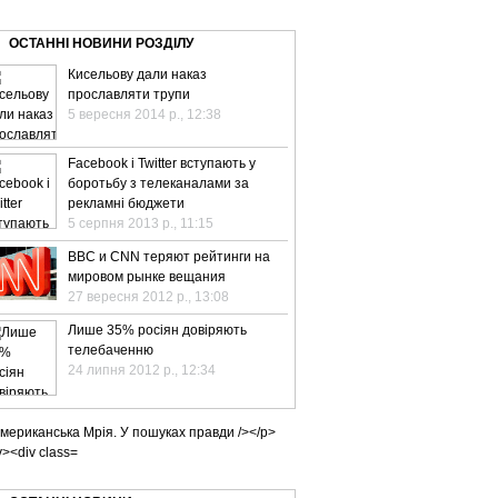
ВЕ ТБ
ТЕЛЕBIZ
ТЕЛЕLIVE
КОНТАКТИ
ОСТАННІ НОВИНИ РОЗДІЛУ
Кисельову дали наказ
прославляти трупи
5 вересня 2014 р., 12:38
Facebook і Twitter вступають у
боротьбу з телеканалами за
рекламні бюджети
5 серпня 2013 р., 11:15
BBC и CNN теряют рейтинги на
мировом рынке вещания
27 вересня 2012 р., 13:08
Лише 35% росіян довіряють
телебаченню
24 липня 2012 р., 12:34