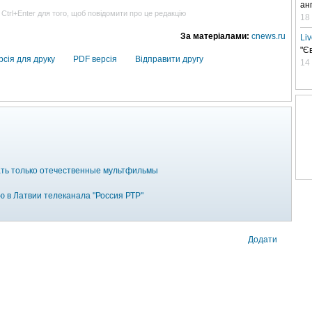
ан
 Ctrl+Enter для того, щоб повідомити про це редакцію
18
За матеріалами:
cnews.ru
Li
"Є
рсія для друку
PDF версія
Відправити другу
14
ать только отечественные мультфильмы
ю в Латвии телеканала "Россия РТР"
Додати