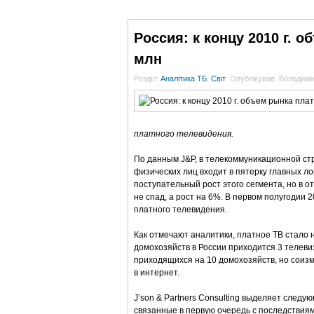
ГОЛОВНА
НОВИНИ
БЛОГИ
ДОСЬЄ
Россия: к концу 2010 г. 
млн
Розділ:
Аналітика ТБ. Світ
Опублікував: Володим
платного телевидения.
По данным J&P, в телекоммуникационной ст
физических лиц входит в пятерку главных ло
поступательный рост этого сегмента, но в 
не спад, а рост на 6%. В первом полугодии
платного телевидения.
Как отмечают аналитики, платное ТВ стало
домохозяйств в России приходится 3 телевиз
приходящихся на 10 домохозяйств, но соиз
в интернет.
J’son & Partners Consulting выделяет следу
связанные в первую очередь с последствиям