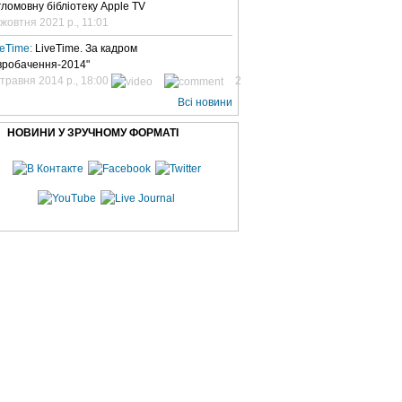
гломовну бібліотеку Apple TV
 жовтня 2021 р., 11:01
veTime:
LiveTime. За кадром
вробачення-2014"
 травня 2014 р., 18:00
2
Всі новини
НОВИНИ У ЗРУЧНОМУ ФОРМАТІ