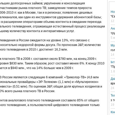
ольших долгосрочных займов; укрупнение и консолидация
частниками рынка платного ТВ; замедление темпов прироста
Но
06-2010 гг. как в Москве, так и в регионах; появление дешевых
"Є
леканалов, как один из инструментов удержания абонентской базы;
12
 в расширении операторами объема контента в ожидании перехода
ельного телевидения, отражающая естественный процесс реализации
Ан
ьшему количеству контента и интерактивных услуг.
тр
5 
елевидения в России ожидается на уровне 13%, что связано с
носительно недорогой формы досуга. По прогнозам J&P, количество
Му
го телевидения в 2010 г. достигнет 16,3 млн.
го
14
к платного ТВ в 2008 г. составлял около $780 млн, на конец 2009 г.
Ін
ровня $830 млн. Таким образом, рост составил менее 6%. К концу 2010
"П
ется в $940 млн., что на 14% больше чем в 2009 г.
1 
В России являются следующие 6 компаний: «Триколор-ТВ» (4,6 млн
Да
егиональные провайдеры «ЭР-Телеком» (1,1 млн) и «Мультирегион»
вр
инвеста» (0,51 млн). По оценкам J&P, общая доля крупных холдингов и
24 
% всего рынка платного ТВ в России.
Те
з 
нентов аналогового платного телевидения составило 85% от общего
19
ного телевидения, а пользователей цифрового телевидения только
Кі