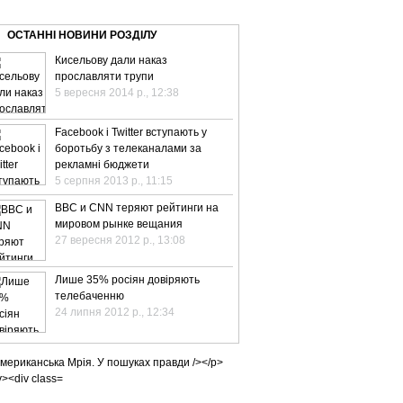
ВЕ ТБ
ТЕЛЕBIZ
ТЕЛЕLIVE
КОНТАКТИ
ОСТАННІ НОВИНИ РОЗДІЛУ
Кисельову дали наказ
прославляти трупи
5 вересня 2014 р., 12:38
Facebook і Twitter вступають у
боротьбу з телеканалами за
рекламні бюджети
5 серпня 2013 р., 11:15
BBC и CNN теряют рейтинги на
мировом рынке вещания
27 вересня 2012 р., 13:08
Лише 35% росіян довіряють
телебаченню
24 липня 2012 р., 12:34