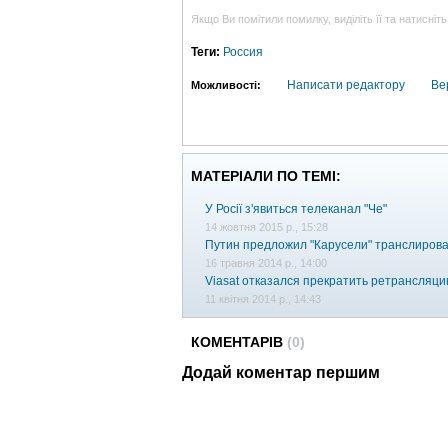
Якщо Ви помітили помилку, виділіть її та натисніть
Теги:
Россия
Написати редактору
Ве
Можливості:
МАТЕРІАЛИ ПО ТЕМІ:
У Росії з'явиться телеканал "Че"
14 жовтня 2015 р., 15:28
Путин предложил "Карусели" транслиров
16 травня 2014 р., 14:00
Viasat отказался прекратить ретрансляци
11 квітня 2014 р., 14:43
КОМЕНТАРІВ
(0)
Додай коментар першим