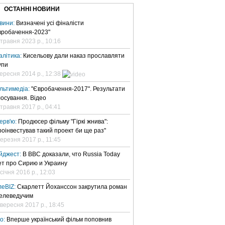
ОСТАННІ НОВИНИ
вини:
Визначені усі фіналісти
вробачення-2023"
 травня 2023 р., 10:16
алітика:
Кисельову дали наказ прославляти
упи
вересня 2014 р., 12:38
льтимедіа:
"Євробачення-2017". Результати
лосування. Відео
 травня 2017 р., 04:41
терв'ю:
Продюсер фільму "Гіркі жнива":
роінвестував такий проект би ще раз"
березня 2017 р., 11:45
йджест:
В BBC доказали, что Russia Today
ет про Сирию и Украину
січня 2016 р., 12:03
леBIZ:
Скарлетт Йоханссон закрутила роман
телеведучим
 вересня 2017 р., 18:45
но:
Вперше український фільм поповнив