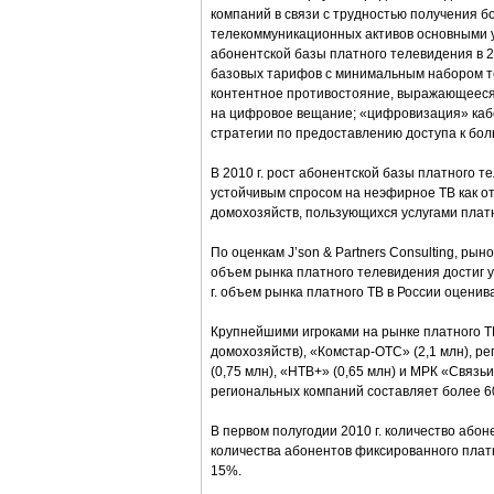
компаний в связи с трудностью получения б
телекоммуникационных активов основными у
абонентской базы платного телевидения в 20
базовых тарифов с минимальным набором те
контентное противостояние, выражающееся
на цифровое вещание; «цифровизация» каб
стратегии по предоставлению доступа к бол
В 2010 г. рост абонентской базы платного т
устойчивым спросом на неэфирное ТВ как от
домохозяйств, пользующихся услугами платно
По оценкам J’son & Partners Consulting, рыно
объем рынка платного телевидения достиг у
г. объем рынка платного ТВ в России оценива
Крупнейшими игроками на рынке платного Т
домохозяйств), «Комстар-ОТС» (2,1 млн), р
(0,75 млн), «НТВ+» (0,65 млн) и МРК «Связь
региональных компаний составляет более 60
В первом полугодии 2010 г. количество або
количества абонентов фиксированного плат
15%.