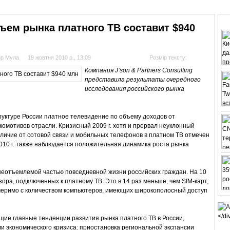
АНАЛІТИКА
ІНТЕРВ'Ю
СПОРТ НА ТБ
КІНО
МУЛЬТИМЕДІА
СУПУТНИКО
объем рынка платного ТВ составит $940
ир Мула
19 жовтня 2010 р., 13:09
Розмір тексту:
Компания J’son & Partners Consulting
представила результаты очередного
исследования российского рынка
руктуре России платное телевидение по объему доходов от
комотивов отрасли. Кризисный 2009 г. хотя и прервал неуклонный
отличие от сотовой связи и мобильных телефонов в платном ТВ отмечен
 2010 г. также наблюдается положительная динамика роста рынка
 неотъемлемой частью повседневной жизни российских граждан. На 10
ора, подключенных к платному ТВ. Это в 14 раз меньше, чем SIM-карт,
меримо с количеством компьютеров, имеющих широкополосный доступ
ющие главные тенденции развития рынка платного ТВ в России,
и экономического кризиса: приостановка региональной экспансии