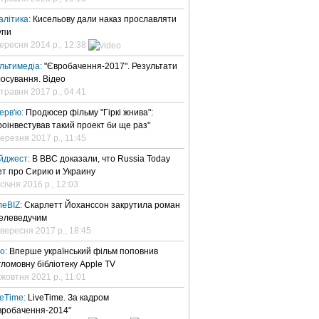
алітика:
Кисельову дали наказ прославляти
упи
вересня 2014 р., 12:38
льтимедіа:
"Євробачення-2017". Результати
лосування. Відео
 травня 2017 р., 04:41
терв'ю:
Продюсер фільму "Гіркі жнива":
роінвестував такий проект би ще раз"
березня 2017 р., 11:45
йджест:
В BBC доказали, что Russia Today
ет про Сирию и Украину
січня 2016 р., 12:03
леBIZ:
Скарлетт Йоханссон закрутила роман
телеведучим
 вересня 2017 р., 18:45
но:
Вперше український фільм поповнив
гломовну бібліотеку Apple TV
 жовтня 2021 р., 11:01
veTime:
LiveTime. За кадром
вробачення-2014"