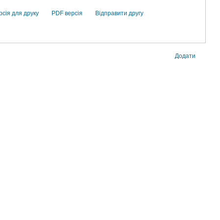
рсія для друку
PDF версія
Відправити другу
Додати