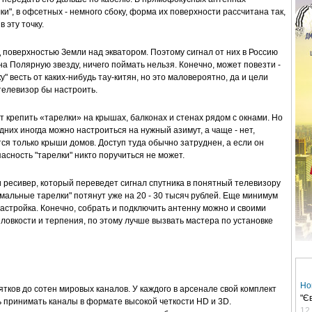
и", в офсетных - немного сбоку, форма их поверхности рассчитана так,
 эту точку.
поверхностью Земли над экватором. Поэтому сигнал от них в Россию
на Полярную звезду, ничего поймать нельзя. Конечно, может повезти -
" весть от каких-нибудь тау-китян, но это маловероятно, да и цели
телевизор бы настроить.
 крепить «тарелки» на крышах, балконах и стенах рядом с окнами. Но
едних иногда можно настроиться на нужный азимут, а чаще - нет,
я только крыши домов. Доступ туда обычно затруднен, а если он
опасность "тарелки" никто поручиться не может.
 ресивер, который переведет сигнал спутника в понятный телевизору
ормальные тарелки" потянут уже на 20 - 30 тысяч рублей. Еще минимум
настройка. Конечно, собрать и подключить антенну можно и своими
 ловкости и терпения, по этому лучше вызвать мастера по установке
Но
тков до сотен мировых каналов. У каждого в арсенале свой комплект
"Є
 принимать каналы в формате высокой четкости HD и 3D.
12