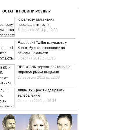
ВЕ ТБ
ТЕЛЕBIZ
ТЕЛЕLIVE
КОНТАКТИ
ОСТАННІ НОВИНИ РОЗДІЛУ
Кисельову дали наказ
прославляти трупи
5 вересня 2014 р., 12:38
Facebook і Twitter вступають у
боротьбу з телеканалами за
рекламні бюджети
5 серпня 2013 р., 11:15
BBC и CNN теряют рейтинги на
мировом рынке вещания
27 вересня 2012 р., 13:08
Лише 35% росіян довіряють
телебаченню
24 липня 2012 р., 12:34