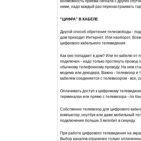
Возможность приема сигнала с других спутн
ними, надо каждый раз перенастраивать тар
"ЦИФРА" В КАБЕЛЕ
Другой способ обретения телесвободы - подк
дом приходит Интернет. Или наоборот, Все
цифрового кабельного телевидения.
Как оно попадает в дом? Или по кабелю от 
подключен - надо только протянуть провод о
обычному телефонному проводу. На нем став
модема или декодера. Важно - телевизор и
кабелем соединяется с телевизором - все, с
Оплачивать доступ к цифровому телевидени
терминалах или прямо с телевизора - по бан
Собственно телевизор для цифрового кабел
компьютер, ноутбук или даже мобильный те
подключения больше 3 килобит в секунду.
При работе цифрового телевидения на экран
Выбор каналов ограничен только оплаченным