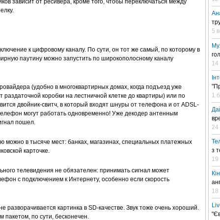
иков зависит от ресивера, кроме того, чтобы переключаться между
елку.
Ан
тр
5 
Му
лючение к цифровому каналу. По сути, он тот же самый, по которому в
го
мирную паутину можно запустить по широкополосному каналу
14
Ін
"П
провайдера (удобно в многоквартирных домах, когда подъезд уже
1 
т раздаточной коробки на лестничной клетке до квартиры) или по
ится двойник-свитч, в который входят шнуры от телефона и от ADSL-
Да
 телефон могут работать одновременно! Уже декодер антенным
вр
игнал пошел.
24 
Те
ю можно в тысяче мест: банках, магазинах, специальных платежных
з 
ковской карточке.
19
ьного телевидения не обязателен: принимать сигнал может
Кі
лефон с подключением к Интернету, особенно если скорость
ан
18
Li
е разворачивается картинка в SD-качестве. Звук тоже очень хороший.
"Є
 пакетом, по сути, бесконечен.