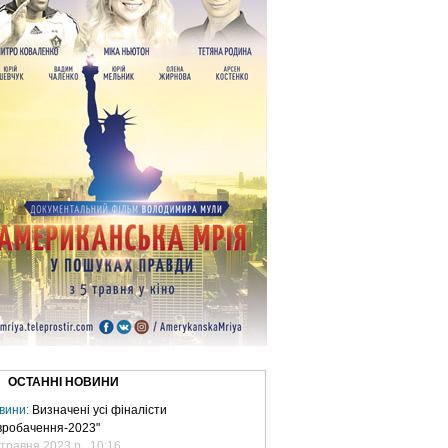
ОСТАННІ НОВИНИ
вини:
Визначені усі фіналісти
вробачення-2023"
 травня 2023 р., 10:16