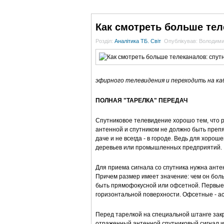
ГОЛОВНА
НОВИНИ
БЛОГИ
ДОСЬЄ
Как смотреть больше тел
Розділ:
Аналітика ТБ. Світ
Опублікував: Володим
эфирного телевидения и переходить на ка
ПОЛНАЯ "ТАРЕЛКА" ПЕРЕДАЧ
Спутниковое телевидение хорошо тем, что р
антенной и спутником не должно быть препят
даче и не всегда - в городе. Ведь для хоро
деревьев или промышленных предприятий.
Для приема сигнала со спутника нужна антен
Причем размер имеет значение: чем он боль
быть прямофокусной или офсетной. Первые 
горизонтальной поверхности. Офсетные - ас
Перед тарелкой на специальной штанге закре
отраженный антенной спутниковый сигнал и