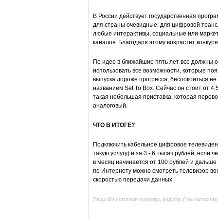
В России действует государственная програ
для страны очевидные: для цифровой транс
любые интерактивы, социальные или маркет
каналов. Благодаря этому возрастет конкур
По идее в ближайшие пять лет все должны 
использовать все возможности, которые поя
выпуска дороже прогресса, беспокоиться не
названием Set To Box. Сейчас он стоит от 4,
такая небольшая приставка, которая перев
аналоговый.
ЧТО В ИТОГЕ?
Подключить кабельное цифровое телевиден
такую услугу) и за 3 - 6 тысяч рублей, есл
в месяц начинается от 100 рублей и дальше 
по Интернету можно смотреть телевизор во
скоростью передачи данных.
Якщо Ви помітили помилку, виділіть її та натисніть