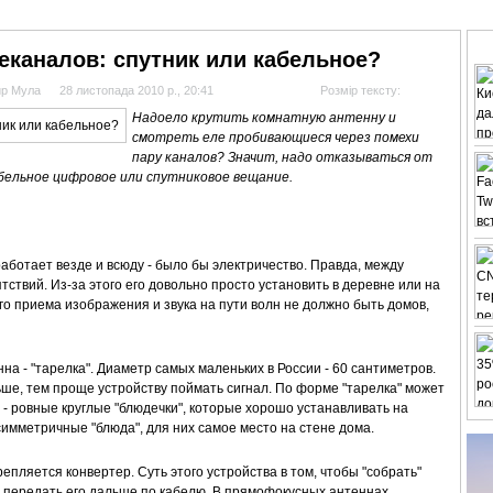
АНАЛІТИКА
ІНТЕРВ'Ю
СПОРТ НА ТБ
КІНО
МУЛЬТИМЕДІА
СУПУТНИКО
еканалов: спутник или кабельное?
ир Мула
28 листопада 2010 р., 20:41
Розмір тексту:
Надоело крутить комнатную антенну и
смотреть еле пробивающиеся через помехи
пару каналов? Значит, надо отказываться от
бельное цифровое или спутниковое вещание.
аботает везде и всюду - было бы электричество. Правда, между
ствий. Из-за этого его довольно просто установить в деревне или на
шего приема изображения и звука на пути волн не должно быть домов,
на - "тарелка". Диаметр самых маленьких в России - 60 сантиметров.
ше, тем проще устройству поймать сигнал. По форме "тарелка" может
- ровные круглые "блюдечки", которые хорошо устанавливать на
имметричные "блюда", для них самое место на стене дома.
пляется конвертер. Суть этого устройства в том, чтобы "собрать"
 передать его дальше по кабелю. В прямофокусных антеннах