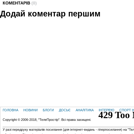
КОМЕНТАРІВ
(0)
Додай коментар першим
ГОЛОВНА
НОВИНИ
БЛОГИ
ДОСЬЄ
АНАЛІТИКА
ІНТЕРВ'Ю
СПОРТ Н
Copyright © 2006-2018, "ТелеПростір". Всі права захищені.
У разі передруку матеріалів посилання (для iнтернет-видань - гiперпосилання) на "Те