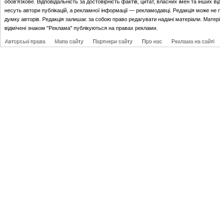
обов'язкове. Відповідальність за достовірність фактів, цитат, власних імен та інших в
несуть автори публікацій, а рекламної інформації — рекламодавці. Редакція може не 
думку авторів. Редакція залишає за собою право редагувати надані матеріали. Матер
відмічені знаком "Реклама" публікуються на правах реклами.
Авторські права
Мапа сайту
Партнери сайту
Про нас
Реклама на сайті