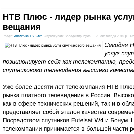
ГОЛОВНА
НОВИНИ
БЛОГИ
ДОСЬЄ
АНАЛІТИКА
ІНТЕРВ'Ю
СПОР
НТВ Плюс - лидер рынка услу
вещания
Розділ:
Аналітика ТБ. Світ
Опублікував: Володимир Мула
29 листопада 2010 р., 13
Сегодня Н
услуг спу
позиционирует себя как телекомпанию, пре
спутникового телевидения высшего качеств
Уже более десяти лет телекомпания НТВ Плю
рынка платного телевидения в России. Высок
как в сфере технических решений, так и в обл
представляет собой эталон качества совреме
Посредством спутников Eutelsat W4 и Бонум 1
телекомпании принимается в большей части ре