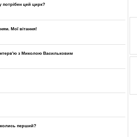
у потрібен цей цирк?
ям. Мої вітання!
інтерв'ю з Миколою Васильковим
н колись перший?