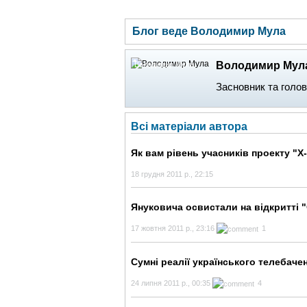
ГОЛОВНА
НОВИНИ
БЛОГИ
ДОСЬЄ
Блог веде Володимир Мула
Володимир Мул
Володимир Мула
Засновник та голов
Всі матеріали автора
Як вам рівень учасників проекту "X
18 грудня 2011 р., 22:15
Януковича освистали на відкритті 
17 жовтня 2011 р., 23:16
1
Сумні реалії українського телебаче
24 липня 2011 р., 00:35
4