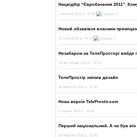
Нацвідбір "Євробачення 2011". Ком
1 березня 2011 р., 13:05
2
Новий обзавівся власним приміщенн
22 січня 2011 р., 00:34
1
Незабаром на ТелеПросторі вийде 
23 листопада 2010 р., 21:25
ТелеПростір змінив дизайн
30 вересня 2010 р., 20:40
Нова версія TeleProstir.com
4 серпня 2010 р., 13:40
Перший національний. А чи був ві
14 березня 2010 р., 21:01