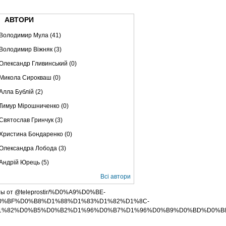
ВЕ ТБ
ТЕЛЕBIZ
ТЕЛЕLIVE
КОНТАКТИ
АВТОРИ
Володимир Мула (41)
Володимир Віжняк (3)
Олександр Гливинський (0)
Микола Сирокваш (0)
Алла Бублій (2)
Тимур Мірошниченко (0)
Святослав Гринчук (3)
Христина Бондаренко (0)
Олександра Лобода (3)
Андрій Юрець (5)
Всі автори
ты от @teleprostir/%D0%A9%D0%BE-
0%BF%D0%B8%D1%88%D1%83%D1%82%D1%8C-
1%82%D0%B5%D0%B2%D1%96%D0%B7%D1%96%D0%B9%D0%BD%D0%B