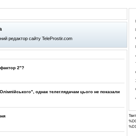
АНАЛІТИКА
ІНТЕРВ'Ю
СПОРТ НА ТБ
КІНО
МУЛЬТИМЕДІА
СУПУТНИКО
а
ний редактор сайту TeleProstir.com
-фактор 2"?
"Олімпійського", однак телеглядачам цього не показали
Тви
ння
%D
%D