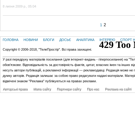
8 липня 2009 р., 05:04
2
1
ГОЛОВНА
НОВИНИ
БЛОГИ
ДОСЬЄ
АНАЛІТИКА
ІНТЕРВ'Ю
СПОРТ Н
Copyright © 2006-2018, "ТелеПростір". Всі права захищені.
У разі передруку матеріалів посилання (для iнтернет-видань - гiперпосилання) на "Те
обов'язкове. Відповідальність за достовірність фактів, цитат, власних імен та інших в
несуть автори публікацій, а рекламної інформації — рекламодавці. Редакція може не 
думку авторів. Редакція залишає за собою право редагувати надані матеріали. Матер
відмічені знаком "Реклама" публікуються на правах реклами.
Авторські права
Мапа сайту
Партнери сайту
Про нас
Реклама на сайті