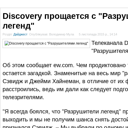
ГОЛОВНА
НОВИНИ
БЛОГИ
ДОСЬЄ
АНАЛІТИКА
ІНТЕРВ'Ю
СПОР
Discovery прощается с "Разр
легенд"
Розділ:
Дайджест
Опублікував: Володимир Мула
5 листопада 2015 р., 14:14
Телеканала D
"Разрушителя
Об этом сообщает ew.com. Чем продиктовано 
остается загадкой. Знаменитые на весь мир "
Сэвидж и Джейми Хайнеман, в отличие от их 
расстроились, ведь им дали как следует подг
телезрителями.
"Я всегда боялся, что "Разрушители легенд" п
выходить и мы не получим шанса снять достой
признался Сэвидж. – Мы выбрали по одному 