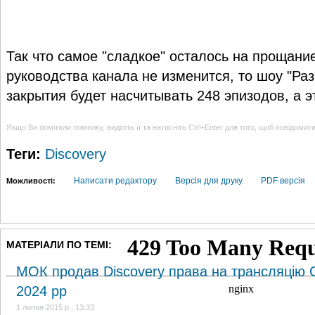
Так что самое "сладкое" осталось на прощани
руководства канала не изменится, то шоу "Ра
закрытия будет насчитывать 248 эпизодов, а э
Якщо Ви помітили помилку, виділіть її та натисніть Ctrl+Enter для того, щоб повідомит
Теги:
Discovery
Написати редактору
Версія для друку
PDF версія
Можливості:
МАТЕРІАЛИ ПО ТЕМІ:
МОК продав Discovery права на трансляцію О
2024 рр
1 липня 2015 р., 13:33