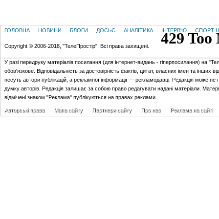
ГОЛОВНА
НОВИНИ
БЛОГИ
ДОСЬЄ
АНАЛІТИКА
ІНТЕРВ'Ю
СПОРТ Н
Copyright © 2006-2018, "ТелеПростір". Всі права захищені.
У разі передруку матеріалів посилання (для iнтернет-видань - гiперпосилання) на "Те
обов'язкове. Відповідальність за достовірність фактів, цитат, власних імен та інших в
несуть автори публікацій, а рекламної інформації — рекламодавці. Редакція може не 
думку авторів. Редакція залишає за собою право редагувати надані матеріали. Матер
відмічені знаком "Реклама" публікуються на правах реклами.
Авторські права
Мапа сайту
Партнери сайту
Про нас
Реклама на сайті