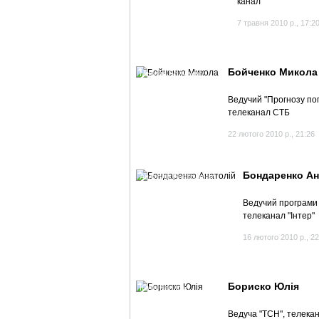
канал
7 травня 2010 р., 17:2
Бойченко Микола
Микола Бойченко
Ведучий "Прогнозу пог
телеканал СТБ
22 лютого 2010 р., 21:26
Бондаренко Ан
Анатолій Бондаренко
Ведучий програми 
телеканал "Інтер"
16 лютого 2010 р., 22
Бориско Юлія
Юлія Бориско
Ведуча "ТСН", телека