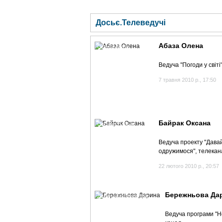
ГОЛОВНА
НОВИНИ
БЛОГИ
ДОСЬЄ
Досьє.Телеведучі
Абаза Олена
Олена Абаза
Ведуча "Погоди у світі
7 травня 2010 р., 17:50
Байрак Оксана
Оксана Байрак
Ведуча проекту "Дава
одружимося", телека
22 лютого 2010 р., 20:57
Бережньова Да
Дарина Бережньова
Ведуча програми "Н