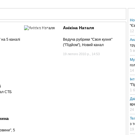
АНАЛІТИКА
ІНТЕРВ'Ю
СПОРТ НА ТБ
КІНО
МУЛЬТИМЕДІА
СУПУТНИКО
Но
"Є
Анікіна Наталя
Наталя Анікіна
12
" на 5 каналі
Ведуча рубрики "Своя кухня"
Ан
("Підйом"), Новий канал
тр
5 
19 лютого 2010 р., 14:53
Му
го
14
Ін
"П
й
1 
нал СТБ
Да
вр
24 
рина
Те
з 
19
овини", 5