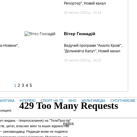
Репортер", Новий канал
19 лютого 2010 р., 14:14
Вітер Геннадій
Геннадій Вітер
на-Новини",
Ведучий програми "Аналіз Крові",
"Дольчевіта Капут", Новий канал
19 лютого 2010 р., 14:23
2
3
4
5
1
НАЛІТИКА
ІНТЕРВ'Ю
СПОРТ НА ТБ
КІНО
МУЛЬТИМЕДІА
СУПУТНИКОВЕ 
ахищені.
нет-видань - гiперпосилання) на "ТелеПростір"
тів, цитат, власних імен та інших відомостей
 — рекламодавці. Редакція може не поділяти