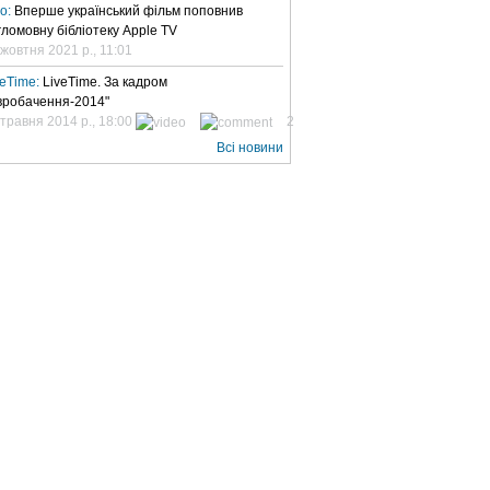
но:
Вперше український фільм поповнив
гломовну бібліотеку Apple TV
 жовтня 2021 р., 11:01
veTime:
LiveTime. За кадром
вробачення-2014"
 травня 2014 р., 18:00
2
Всі новини