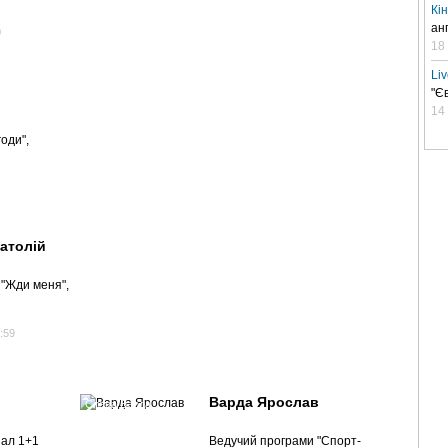
Кі
ан
0
18
Li
"Є
14
оди",
атолій
"Жди меня",
:59
Варда Ярослав
Слава Варда
нал 1+1
Ведучий програми "Спорт-