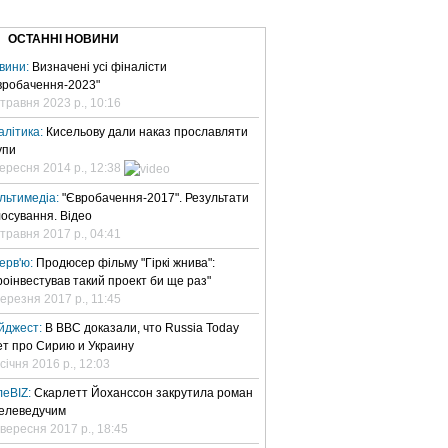
ВЕ ТБ
ТЕЛЕBIZ
ТЕЛЕLIVE
КОНТАКТИ
ОСТАННІ НОВИНИ
вини:
Визначені усі фіналісти
вробачення-2023"
 травня 2023 р., 10:16
алітика:
Кисельову дали наказ прославляти
упи
вересня 2014 р., 12:38
льтимедіа:
"Євробачення-2017". Результати
лосування. Відео
 травня 2017 р., 04:41
терв'ю:
Продюсер фільму "Гіркі жнива":
роінвестував такий проект би ще раз"
березня 2017 р., 11:45
йджест:
В BBC доказали, что Russia Today
ет про Сирию и Украину
січня 2016 р., 12:03
леBIZ:
Скарлетт Йоханссон закрутила роман
телеведучим
 вересня 2017 р., 18:45