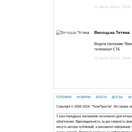
21 лютого 2010 р., 15:58
Висоцька Тетяна
Тетяна Висоцька
Ведуча програми "Вік
телеканал СТБ
22 лютого 2010 р., 20:44
ГОЛОВНА
НОВИНИ
БЛОГИ
ДОСЬЄ
А
Copyright © 2006-2018, "ТелеПростір". Всі права з
У разі передруку матеріалів посилання (для iнтер
обов'язкове. Відповідальність за достовірність фак
несуть автори публікацій, а рекламної інформації