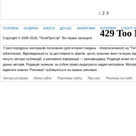
2
3
1
ГОЛОВНА
НОВИНИ
БЛОГИ
ДОСЬЄ
АНАЛІТИКА
ІНТЕРВ'Ю
СПОРТ Н
Copyright © 2006-2018, "ТелеПростір". Всі права захищені.
У разі передруку матеріалів посилання (для iнтернет-видань - гiперпосилання) на "Те
обов'язкове. Відповідальність за достовірність фактів, цитат, власних імен та інших в
несуть автори публікацій, а рекламної інформації — рекламодавці. Редакція може не 
думку авторів. Редакція залишає за собою право редагувати надані матеріали. Матер
відмічені знаком "Реклама" публікуються на правах реклами.
Авторські права
Мапа сайту
Партнери сайту
Про нас
Реклама на сайті