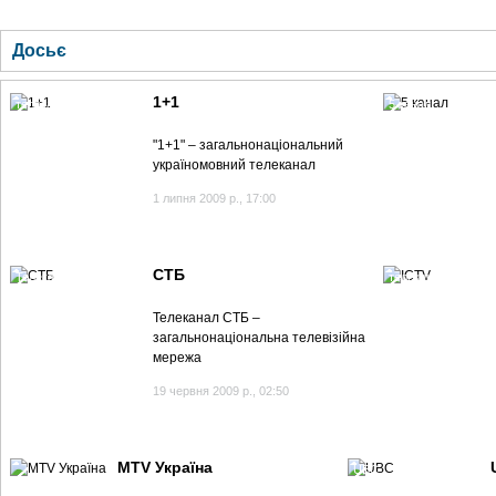
ГОЛОВНА
НОВИНИ
БЛОГИ
ДОСЬЄ
АНАЛІТИКА
ІНТЕРВ'Ю
СПОР
Досьє
1+1
телеканал 1+1
5 канал
"1+1" – загальнонаціональний
україномовний телеканал
1 липня 2009 р., 17:00
CТБ
Телеканал СТБ
телеканал ICTV
Телеканал СТБ –
загальнонаціональна телевізійна
мережа
19 червня 2009 р., 02:50
MTV Україна
UBC