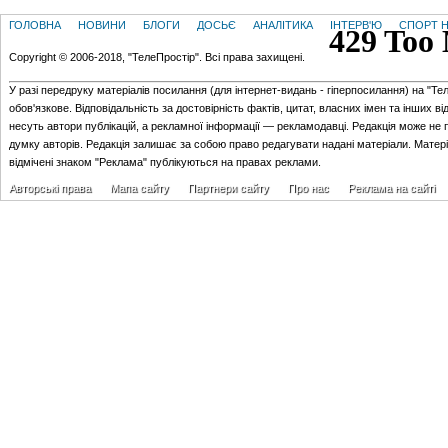
ГОЛОВНА
НОВИНИ
БЛОГИ
ДОСЬЄ
АНАЛІТИКА
ІНТЕРВ'Ю
СПОРТ Н
Copyright © 2006-2018, "ТелеПростір". Всі права захищені.
У разі передруку матеріалів посилання (для iнтернет-видань - гiперпосилання) на "Те
обов'язкове. Відповідальність за достовірність фактів, цитат, власних імен та інших в
несуть автори публікацій, а рекламної інформації — рекламодавці. Редакція може не 
думку авторів. Редакція залишає за собою право редагувати надані матеріали. Матер
відмічені знаком "Реклама" публікуються на правах реклами.
Авторські права
Мапа сайту
Партнери сайту
Про нас
Реклама на сайті