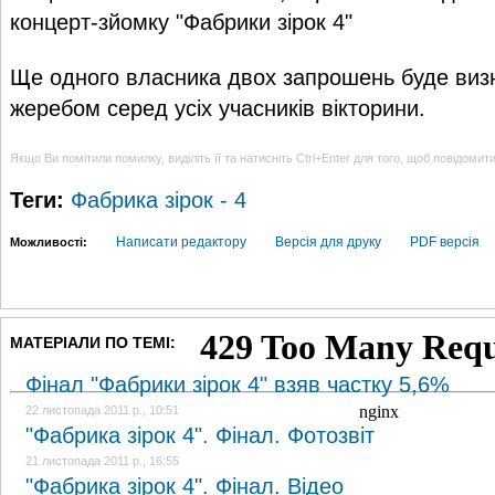
концерт-зйомку "Фабрики зірок 4"
Ще одного власника двох запрошень буде визн
жеребом серед усіх учасників вікторини.
Якщо Ви помітили помилку, виділіть її та натисніть Ctrl+Enter для того, щоб повідомит
Теги:
Фабрика зірок - 4
Написати редактору
Версія для друку
PDF версія
Можливості:
МАТЕРІАЛИ ПО ТЕМІ:
Фінал "Фабрики зірок 4" взяв частку 5,6%
22 листопада 2011 р., 10:51
"Фабрика зірок 4". Фінал. Фотозвіт
21 листопада 2011 р., 16:55
"Фабрика зірок 4". Фінал. Відео