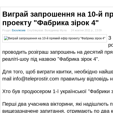
ГОЛОВНА
НОВИНИ
БЛОГИ
ДОСЬЄ
АНАЛІТИКА
ІНТЕРВ'Ю
СПОР
Виграй запрошення на 10-й п
проекту "Фабрика зірок 4"
Розділ:
Ексклюзив
Опублікував: Володимир Мула
24 жовтня 2011 р., 13:09
З
р
проводить розіграш запрошень на десятий пря
реаліті-шоу під назвою "Фабрика зірок 4".
Для того, щоб виграти квитки, необхідно найш
mail
info@teleprostir.com
правильну відповідь н
Хто був продюсером 1-ї української "Фабрики з
Перші два учасника вікторини, які надішлють 
вищезазначене запитання, отримають по два 