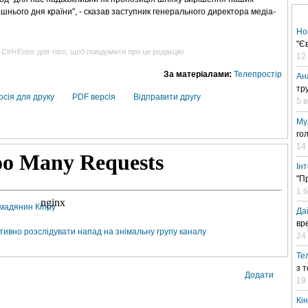
нього дня країни", - сказав заступник генерального директора медіа-
Но
"Є
 Ctrl+Enter для того, щоб повідомити про це редакцію
12
За матеріалами:
Телепростір
Ан
тр
рсія для друку
PDF версія
Відправити другу
5 
Му
го
14
Ін
"П
1 
омадянин Кіпру
Да
вр
ктивно розслідувати напад на знімальну групу каналу
24 
Те
з 
Додати
19
Кі