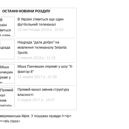
ВЕ ТБ
ТЕЛЕBIZ
ТЕЛЕLIVE
КОНТАКТИ
ОСТАННІ НОВИНИ РОЗДІЛУ
В Україні з'явиться іще один
футбольний телеканал
23 листопада 2019 р., 16:53
Нацрада "дала добро" на
мовлення телеканалу Setanta
Sports
2 серпня 2019 р., 11:19
Міша Панчишин переміг у шоу "Х-
фактор 8"
31 грудня 2017 р., 01:39
Прямий канал змінив структуру
власності
5 грудня 2017 р., 18:37