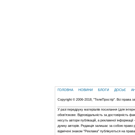
ГОЛОВНА
НОВИНИ
БЛОГИ
ДОСЬЄ
А
Copyright © 2006-2018, "ТелеПростір". Всі права з
У разі передруку матеріалів посилання (для iнтер
обов'язкове. Відповідальність за достовірність фак
несуть автори публікацій, а рекламної інформації
думку авторів. Редакція залишає за собою право 
відмічені знаком "Реклама" публікуються на прав