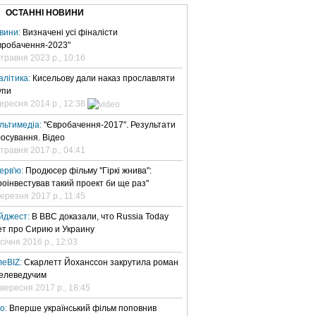
ОСТАННІ НОВИНИ
вини:
Визначені усі фіналісти
вробачення-2023"
 травня 2023 р., 10:16
алітика:
Кисельову дали наказ прославляти
упи
вересня 2014 р., 12:38
льтимедіа:
"Євробачення-2017". Результати
лосування. Відео
 травня 2017 р., 04:41
терв'ю:
Продюсер фільму "Гіркі жнива":
роінвестував такий проект би ще раз"
березня 2017 р., 11:45
йджест:
В BBC доказали, что Russia Today
ет про Сирию и Украину
січня 2016 р., 12:03
леBIZ:
Скарлетт Йоханссон закрутила роман
телеведучим
 вересня 2017 р., 18:45
но:
Вперше український фільм поповнив