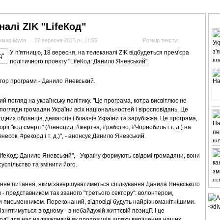
АНАЛІТИКА
ІНТЕРВ'Ю
СПОРТ НА ТБ
КІНО
МУЛЬТИМЕДІА
СУПУТНИКО
налі ZIK "LifeКод"
димир Мула
17 вересня 2015 р., 11:55
Розмір тексту:
У п'ятницю, 18 вересня, на телеканалі ZIK відбудеться прем'єра
політичного проекту "LifeКод: Данило Яневський".
втор програми - Данило Яневський.
ий погляд на українську політику. "Це програма, котра висвітлює не
а погляди громадян України всіх національностей і віросповідань. Це
дних обранців, демагогів і блазнів України та зарубіжжя. Це програма,
рії "код смерті" (#геноцид, #жертва, #рабство, #Чорнобиль і т. д.) на
несок, #рекорд і т. д.)", - анонсує Данило Яневський.
ifeКод: Данило Яневський", - Україну формують свідомі громадяни, вони
успільство та змінити його.
мінне питання, яким завершуватиметься спілкування Данила Яневського
 - представником так званого "третього сектору": волонтером,
и письменником. Переконаний, відповіді будуть найрізноманітнішими.
знятимуться в одному - в небайдужій життєвій позиції. І це
eКод" для нас надважливий як пропозиція шляху вирішення наших