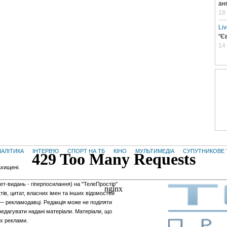
ан
18
Li
"Є
14
НАЛІТИКА
ІНТЕРВ'Ю
СПОРТ НА ТБ
КІНО
МУЛЬТИМЕДІА
СУПУТНИКОВЕ 
ахищені.
нет-видань - гiперпосилання) на "ТелеПростір"
тів, цитат, власних імен та інших відомостей
 — рекламодавці. Редакція може не поділяти
редагувати надані матеріали. Матеріали, що
ах реклами.