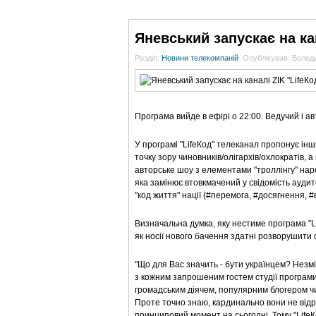
ГОЛОВНА
НОВИНИ
БЛОГИ
ДОСЬЄ
Яневський запускає на ка
Розділ:
Новини телекомпаній
Опублікував: Воло
Програма вийде в ефірі о 22:00. Ведучий і а
У програмі "LifeКод" телеканал пропонує інш
точку зору чиновників/олігархів/охлократів, 
авторське шоу з елементами "троллінгу" наро
яка замінює втовкмачений у свідомість аудито
"код життя" нації (#перемога, #досягнення, #в
Визначальна думка, яку нестиме програма "L
як носії нового бачення здатні розворушити с
"Що для Вас значить - бути українцем? Нез
з кожним запрошеним гостем студії програми
громадським діячем, популярним блогером ч
Проте точно знаю, кардинально вони не відрі
принциповий момент на сьогодні. Тому "Lif