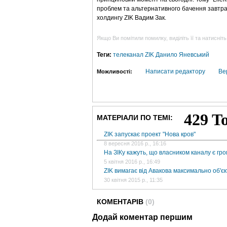
проблем та альтернативного бачення завтраш
холдингу ZIK Вадим Зак.
Якщо Ви помітили помилку, виділіть її та натисніть
Теги:
телеканал ZIK
Данило Яневський
Написати редактору
Ве
Можливості:
МАТЕРІАЛИ ПО ТЕМІ:
ZIK запускає проект "Нова кров"
8 вересня 2016 р., 16:16
На ЗІКу кажуть, що власником каналу є гр
5 квітня 2016 р., 16:49
ZIK вимагає від Авакова максимально об'є
30 квітня 2015 р., 11:35
КОМЕНТАРІВ
(0)
Додай коментар першим