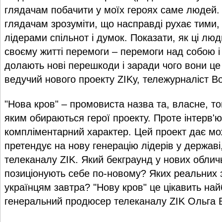
глядачам побачити у моїх героях саме людей.
глядачам зрозуміти, що насправді рухає тими, 
лідерами спільнот і думок. Показати, як ці лю
своєму житті перемоги – перемоги над собою і
долають нові перешкоди і заради чого вони це 
ведучий нового проекту ZIKу, тележурналіст 
"Нова кров" – промовиста назва та, власне, то
яким обираються герої проекту. Проте інтерв'
компліментарний характер. Цей проект дає мо
претендує на нову генерацію лідерів у державі,
телеканалу ZIK. Який бекграунд у нових обличь
позиціонують себе по-новому? Яких реальних з
українцям завтра? "Нову кров" це цікавить най
генеральний продюсер телеканалу ZIK Ольга 