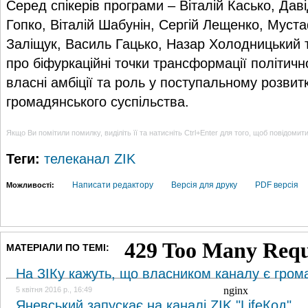
Серед спікерів програми – Віталій Касько, Дав
Гопко, Віталій Шабунін, Сергій Лещенко, Муст
Заліщук, Василь Гацько, Назар Холодницький та
про біфуркаційні точки трансформації політичн
власні амбіції та роль у поступальному розвит
громадянського суспільства.
Якщо Ви помітили помилку, виділіть її та натисніть Ctrl+Enter для того, щоб повідомит
Теги:
телеканал ZIK
Написати редактору
Версія для друку
PDF версія
Можливості:
МАТЕРІАЛИ ПО ТЕМІ:
На ЗІКу кажуть, що власником каналу є гром
5 квітня 2016 р., 16:49
Яневський запускає на каналі ZIK "LifeКод"