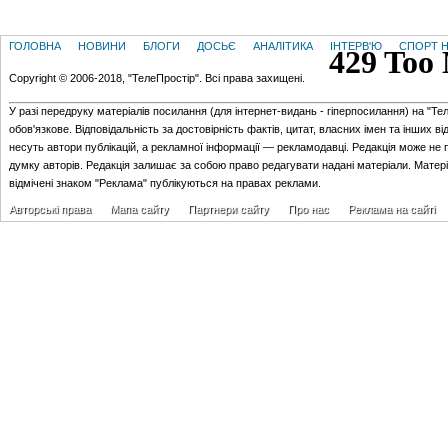
ГОЛОВНА
НОВИНИ
БЛОГИ
ДОСЬЄ
АНАЛІТИКА
ІНТЕРВ'Ю
СПОРТ Н
Copyright © 2006-2018, "ТелеПростір". Всі права захищені.
У разі передруку матеріалів посилання (для iнтернет-видань - гiперпосилання) на "Те
обов'язкове. Відповідальність за достовірність фактів, цитат, власних імен та інших в
несуть автори публікацій, а рекламної інформації — рекламодавці. Редакція може не 
думку авторів. Редакція залишає за собою право редагувати надані матеріали. Матер
відмічені знаком "Реклама" публікуються на правах реклами.
Авторські права
Мапа сайту
Партнери сайту
Про нас
Реклама на сайті