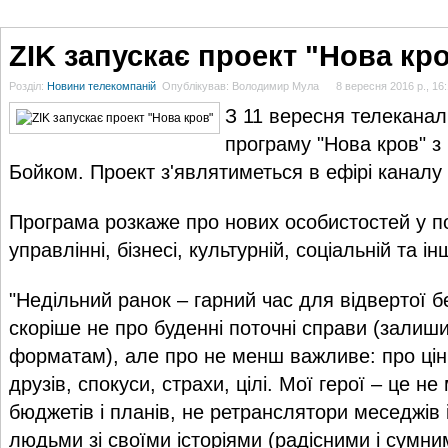
ГОЛОВНА
НОВИНИ
БЛОГИ
ДОСЬЄ
АНАЛІТИКА
ІНТЕРВ'Ю
СПОР
ZIK запускає проект "Нова кр
Розділ:
Новини телекомпаній
Опублікував: Володимир Мула
8 вересня 2016 р., 16
З 11 вересня телеканал
програму "Нова кров" 
Бойком. Проект з'являтиметься в ефірі каналу 
Програма розкаже про нових особистостей у п
управлінні, бізнесі, культурній, соціальній та і
"Недільний ранок – гарний час для відвертої 
скоріше не про буденні поточні справи (залиши
форматам), але про не менш важливе: про цінно
друзів, спокуси, страхи, цілі. Мої герої – це 
бюджетів і планів, не ретранслятори меседжів і
людьми зі своїми історіями (радісними і сумни