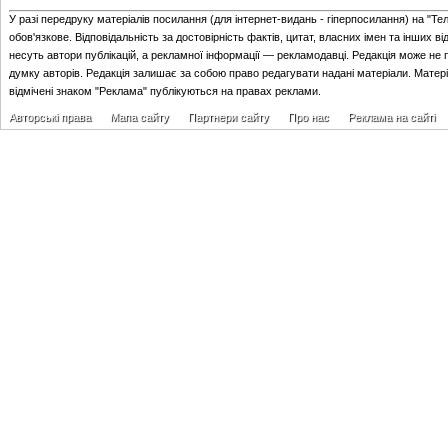
У разі передруку матеріалів посилання (для iнтернет-видань - гiперпосилання) на "Те
обов'язкове. Відповідальність за достовірність фактів, цитат, власних імен та інших в
несуть автори публікацій, а рекламної інформації — рекламодавці. Редакція може не 
думку авторів. Редакція залишає за собою право редагувати надані матеріали. Матер
відмічені знаком "Реклама" публікуються на правах реклами.
Авторські права
Мапа сайту
Партнери сайту
Про нас
Реклама на сайті