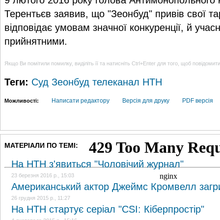
Терентьєв заявив, що "Зеонбуд" привів свої т
відповідає умовам значної конкуренції, й учас
прийнятними.
Якщо Ви помітили помилку, виділіть її та натисніть Ctrl+Enter для того, щоб повідомит
Теги:
Суд
Зеонбуд
телеканал НТН
Написати редактору
Версія для друку
PDF версія
Можливості:
МАТЕРІАЛИ ПО ТЕМІ:
На НТН з'явиться "Чоловічий журнал"
23 березня 2016 р., 15:03
Американський актор Джеймс Кромвелл загри
26 грудня 2015 р., 11:27
На НТН стартує серіал "CSI: Кіберпростір"