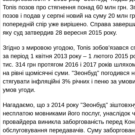
Tonis позов про стягнення понад 60 млн грн. З
позов і подав у серпні новий на суму 20 млн 
попередній спір уже вирішено. Справа завер
яку суд затвердив 28 вересня 2015 року.
Згідно з мировою угодою, Tonis зобов'язався с
за період 1 квітня 2013 року – 1 лютого 2015 
тис. 314 грн протягом 2016 і 2017 років шляхо
на рівні щомісячні суми. "Зеонбуд" погодився 
стягувати інфляційні 3% річних і пеню за умо
умов угоди.
Нагадаємо, що з 2014 року "Зеонбуд" зіштовх
несплатою мовниками його послуг, унаслідок ч
провайдера виникла заборгованість перед Ко
обслуговування передавачів. Суму заборгован