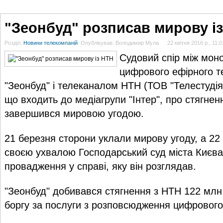
ГОЛОВНА
НОВИНИ
БЛОГИ
ДОСЬЄ
АНАЛІТИКА
ІНТЕРВ'Ю
СПОР
"Зеонбуд" розписав мирову і
Розділ:
Новини телекомпаній
Опублікував: Володимир Мула
22 квітня 2016 р., 11:0
Судовий спір між мо
цифрового ефірного 
"Зеонбуд" і телеканалом НТН (ТОВ "Телестудія
що входить до медіагрупи "Інтер", про стягнен
завершився мировою угодою.
21 березня сторони уклали мирову угоду, а 22 
своєю ухвалою Господарський суд міста Києва
провадження у справі, яку він розглядав.
"Зеонбуд" добивався стягнення з НТН 122 млн 
боргу за послуги з розповсюдження цифрового