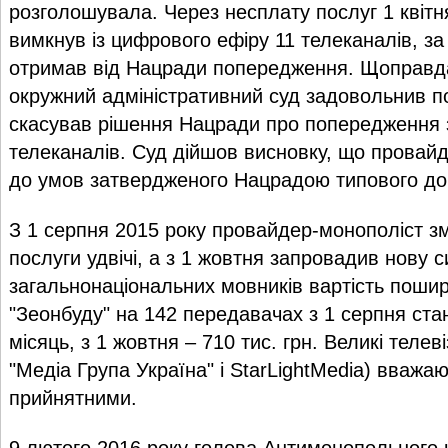
розголошувала. Через несплату послуг 1 квітн
вимкнув із цифрового ефіру 11 телеканалів, за
отримав від Нацради попередження. Щоправда
окружний адміністративний суд задовольнив по
скасував рішення Нацради про попередження 
телеканалів. Суд дійшов висновку, що провайде
до умов затвердженого Нацрадою типового до
З 1 серпня 2015 року провайдер-монополіст зм
послуги удвічі, а з 1 жовтня запровадив нову 
загальнонаціональних мовників вартість поши
"Зеонбуду" на 142 передавачах з 1 серпня стан
місяць, з 1 жовтня – 710 тис. грн. Великі телев
"Медіа Група Україна" і StarLightMedia) вважа
прийнятними.
9 лютого 2016 року голова Антимонопольного 