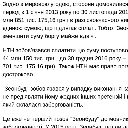
Згідно з мировою угодою, сторони домовилися,
період з 1 січня 2013 року по 30 листопада 20
млн 851 тис. 175,16 грн і в разі своєчасного в
єдиною сумою, що підлягає сплаті. Тобто "Зео
зменшити суму боргу майже вдвічі.
НТН зобов'язався сплатити цю суму поступово:
44 млн 150 тис. грн., до 30 грудня 2016 року –
701 тис. 175,16 грн). Також НТН має право пог
достроково.
"Зеонбуд" зобов'язався у випадку виконання 
не пред'являти йому жодних інших претензій і 
який склалася заборгованість.
Це вже не перший позов "Зеонбуду" до мовник
заборгованості. У 2015 році "Зеонбуд" подав д