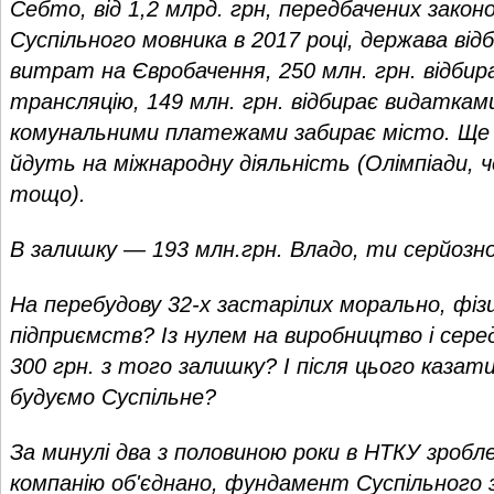
Себто, від 1,2 млрд. грн, передбачених закон
Суспільного мовника в 2017 році, держава відб
витрат на Євробачення, 250 млн. грн. відбира
трансляцію, 149 млн. грн. відбирає видатками,
комунальними платежами забирає місто. Ще 1
йдуть на міжнародну діяльність (Олімпіади, 
тощо).
В залишку — 193 млн.грн. Владо, ти серйозн
На перебудову 32-х застарілих морально, фіз
підприємств? Із нулем на виробництво і сер
300 грн. з того залишку? І після цього казати 
будуємо Суспільне?
За минулі два з половиною роки в НТКУ зробл
компанію об'єднано, фундамент Суспільного 