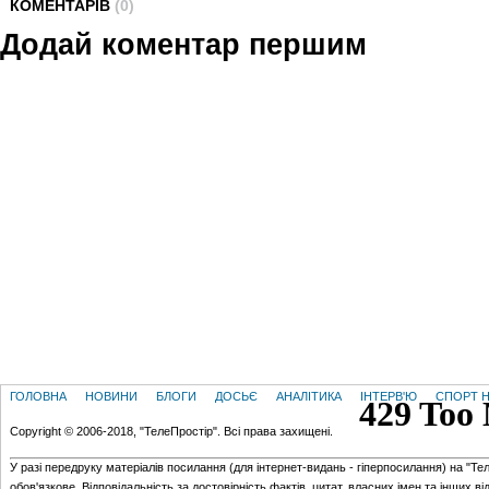
КОМЕНТАРІВ
(0)
Додай коментар першим
ГОЛОВНА
НОВИНИ
БЛОГИ
ДОСЬЄ
АНАЛІТИКА
ІНТЕРВ'Ю
СПОРТ Н
Copyright © 2006-2018, "ТелеПростір". Всі права захищені.
У разі передруку матеріалів посилання (для iнтернет-видань - гiперпосилання) на "Те
обов'язкове. Відповідальність за достовірність фактів, цитат, власних імен та інших в