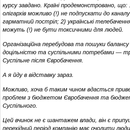
курсу завдано. Країні продемонстровано, що: 1)
олігархів можливо (!) не подпускати до канал
гарматний постріл; 2) українські телебачення 
можуть (!) не бути токсичними для людей.
Організаційна перебудова та пошуки балансу
доцільністю та суспільними потребами — тр
Суспільне після Євробачення.
А я йду в відставку зараз.
Можливо, хоча б таким чином вдасться прив
проблем з бюджетом Євробачення та бюдж
Суспільного.
Цей вчинок не є шантажем влади, він є прип
перехідний період компанію має очолити люди