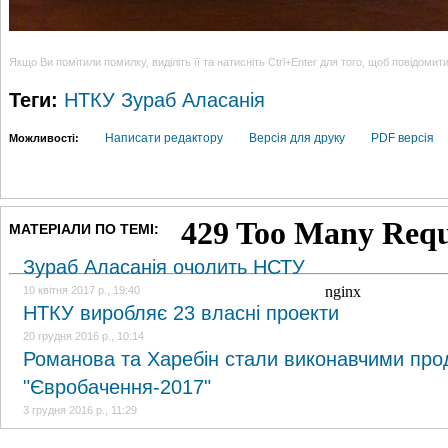
Якщо Ви помітили помилку, виділіть її та натисніть Ctrl+Enter для того, щоб повідомит
Теги:
НТКУ
Зураб Аласанія
Написати редактору
Версія для друку
PDF версія
Можливості:
МАТЕРІАЛИ ПО ТЕМІ:
Зураб Аласанія очолить НСТУ
10 квітня 2017 р., 19:40
НТКУ виробляє 23 власні проекти
20 грудня 2016 р., 10:14
Романова та Харебін стали виконавчими пр
"Євробачення-2017"
3 грудня 2016 р., 11:29