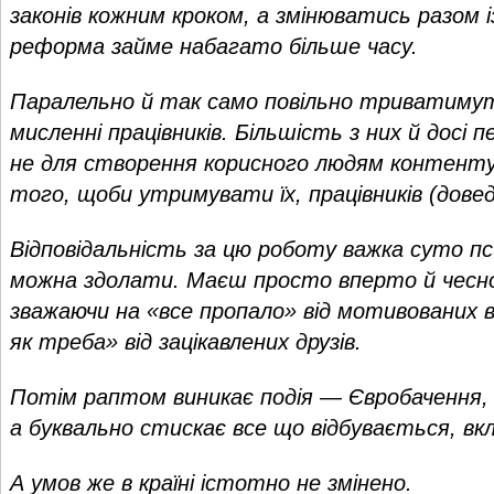
законів кожним кроком, а змінюватись разом 
реформа займе набагато більше часу.
Паралельно й так само повільно триватимуть
мисленні працівників. Більшість з них й досі п
не для створення корисного людям контенту,
того, щоби утримувати їх, працівників (дове
Відповідальність за цю роботу важка суто пс
можна здолати. Маєш просто вперто й чесно
зважаючи на «все пропало» від мотивованих во
як треба» від зацікавлених друзів.
Потім раптом виникає подія — Євробачення, я
а буквально стискає все що відбувається, вк
А умов же в країні істотно не змінено.