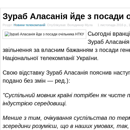
ГОЛОВНА
НОВИНИ
БЛОГИ
ДОСЬЄ
АНАЛІТИКА
ІНТЕРВ'Ю
СПОР
Зураб Аласанія йде з посади 
Розділ:
Новини телекомпаній
Опублікував: Володимир Мула
1 листопада 2016 р., 
Сьогодні вранці
Зураб Аласанія
звільнення за власним бажанням з посади ген
Національної телекомпанії України.
Свою відставку Зураб Аласанія пояснив насту
подано без змін — ред.):
"Суспільний мовник країні потрібен як чисте
індустрією середовищі.
Менше з тим, очікування суспільства по терм
зсередини розумієш, що в наших умовах, так