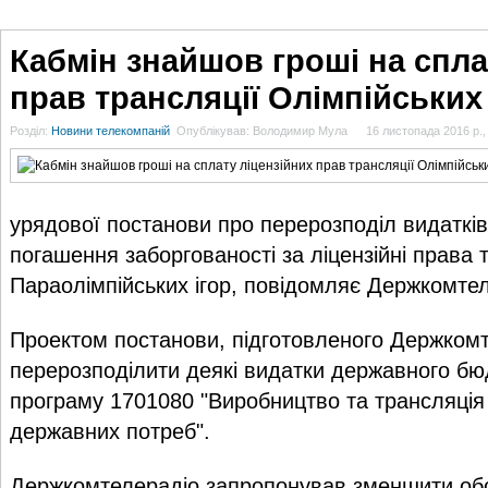
ГОЛОВНА
НОВИНИ
БЛОГИ
ДОСЬЄ
АНАЛІТИКА
ІНТЕРВ'Ю
СПОР
Кабмін знайшов гроші на спла
прав трансляції Олімпійських 
Розділ:
Новини телекомпаній
Опублікував: Володимир Мула
16 листопада 2016 р.,
урядової постанови про перерозподіл видаткі
погашення заборгованості за ліцензійні права т
Параолімпійських ігор, повідомляє Держкомтел
Проектом постанови, підготовленого Держком
перерозподілити деякі видатки державного бю
програму 1701080 "Виробництво та трансляція
державних потреб".
Держкомтелерадіо запропонував зменшити обс