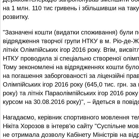
на 1 млн. 110 тис гривень і збільшивши на так
розвитку.
"Зазначені кошти (видатки споживання) були п
відрядження творчої групи НТКУ в м. Ріо-де-
літніх Олімпійських ігор 2016 року. Втім, висві
НТКУ проводила зі спеціально створеної олімпій
Тому зекономлені на відрядженнях кошти бул
на погашення заборгованості за ліцензійні прав
Олімпійських ігор 2016 року (645,0 тис. грн. за
року) та літніх Параолімпійських ігор 2016 року 
курсом на 30.08.2016 року)", – йдеться в повід
Нагадаємо, керівник спортивного мовлення те
Нікіта Хорозов в інтерв'ю сайту "Суспільне м
не отримала дозволу Кабінету Міністрів на ві