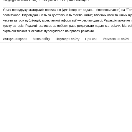
Copyright © 2006-2018, "ТелеПростір". Всі права захищені.
У разі передруку матеріалів посилання (для iнтернет-видань - гiперпосилання) на "Те
обов'язкове. Відповідальність за достовірність фактів, цитат, власних імен та інших в
несуть автори публікацій, а рекламної інформації — рекламодавці. Редакція може не 
думку авторів. Редакція залишає за собою право редагувати надані матеріали. Матер
відмічені знаком "Реклама" публікуються на правах реклами.
Авторські права
Мапа сайту
Партнери сайту
Про нас
Реклама на сайті