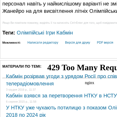
персонал навіть у найкислішому варіанті не змі
Жанейро на для висвітлення літніх Олімпійськи
Якщо Ви помітили помилку, виділіть її та натисніть Ctrl+Enter для того, щоб повідомит
Теги:
Олімпійські Ігри
Кабмін
Написати редактору
Версія для друку
PDF версія
Можливості:
МАТЕРІАЛИ ПО ТЕМІ:
Кабмін розірвав угоди з урядом Росії про спі
телерадіомовлення
3 грудня 2016 р., 11:37
Кабмін взявся за перетворення НТКУ в НСТУ
6 серпня 2015 р., 11:58
У НТКУ уже чухають потилицю з показом Олімп
2018 по 2024 рік