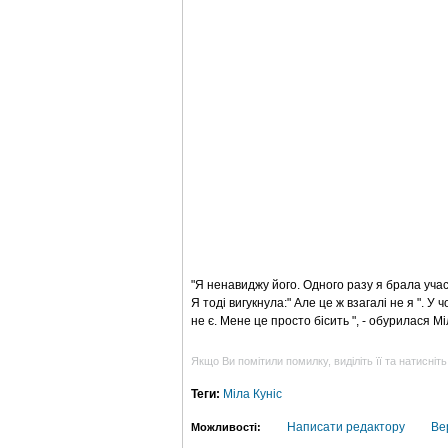
"Я ненавиджу його. Одного разу я брала учас
Я тоді вигукнула:" Але це ж взагалі не я ". У 
не є. Мене це просто бісить ", - обурилася Мі
Якщо Ви помітили помилку, виділіть її та натисніть
Теги:
Міла Куніс
Написати редактору
Ве
Можливості: