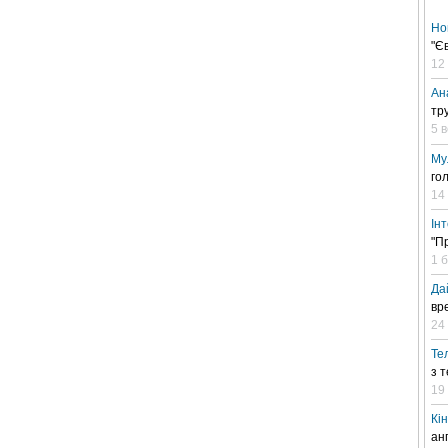
Но
"Є
12
Ан
тр
5 
Му
го
14
Ін
"П
1 
Да
вр
24 
Те
з 
19
Кі
ан