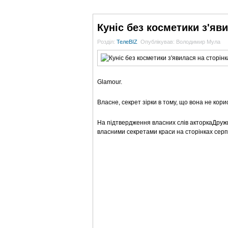
ГОЛОВНА
НОВИНИ
БЛОГИ
ДОСЬЄ
Куніс без косметики з'яв
Розділ:
ТелеBIZ
Опублікував: Володимир Мула
Glamour.
Власне, секрет зірки в тому, що вона не кор
На підтвердження власних слів акторкаДружин
власними секретами краси на сторінках сер