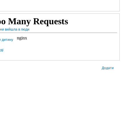
ини вийшла в люди
у дитину
уді
Додати