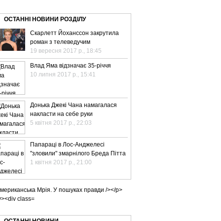
ВЕ ТБ
ТЕЛЕBIZ
ТЕЛЕLIVE
КОНТАКТИ
ОСТАННІ НОВИНИ РОЗДІЛУ
Скарлетт Йоханссон закрутила
роман з телеведучим
19 вересня 2017 р., 18:45
Влад Яма відзначає 35-річчя
10 липня 2017 р., 15:41
Донька Джекі Чана намагалася
накласти на себе руки
5 квітня 2017 р., 22:03
Папараці в Лос-Анджелесі
"зловили" змарнілого Бреда Пітта
1 квітня 2017 р., 21:00