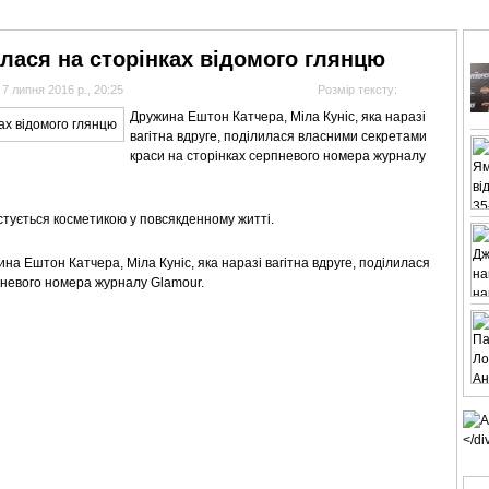
АНАЛІТИКА
ІНТЕРВ'Ю
СПОРТ НА ТБ
КІНО
МУЛЬТИМЕДІА
СУПУТНИКО
илася на сторінках відомого глянцю
7 липня 2016 р., 20:25
Розмір тексту:
Дружина Ештон Катчера, Міла Куніс, яка наразі
вагітна вдруге, поділилася власними секретами
краси на сторінках серпневого номера журналу
истується косметикою у повсякденному житті.
а Ештон Катчера, Міла Куніс, яка наразі вагітна вдруге, поділилася
пневого номера журналу Glamour.