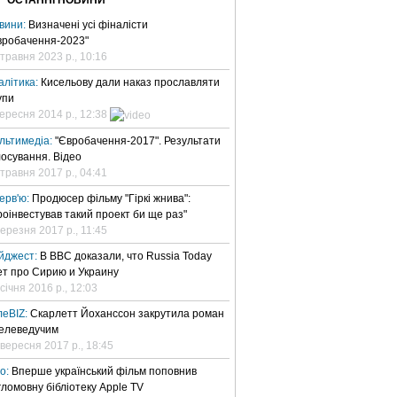
ОСТАННІ НОВИНИ
вини:
Визначені усі фіналісти
вробачення-2023"
 травня 2023 р., 10:16
алітика:
Кисельову дали наказ прославляти
упи
вересня 2014 р., 12:38
льтимедіа:
"Євробачення-2017". Результати
лосування. Відео
 травня 2017 р., 04:41
терв'ю:
Продюсер фільму "Гіркі жнива":
роінвестував такий проект би ще раз"
березня 2017 р., 11:45
йджест:
В BBC доказали, что Russia Today
ет про Сирию и Украину
січня 2016 р., 12:03
леBIZ:
Скарлетт Йоханссон закрутила роман
телеведучим
 вересня 2017 р., 18:45
но:
Вперше український фільм поповнив
гломовну бібліотеку Apple TV