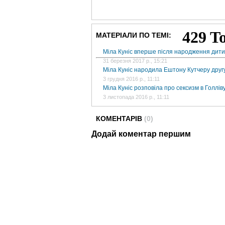
МАТЕРІАЛИ ПО ТЕМІ:
Міла Куніс вперше після народження дит
31 березня 2017 р., 15:21
Міла Куніс народила Ештону Кутчеру друг
3 грудня 2016 р., 11:11
Міла Куніс розповіла про сексизм в Голлів
3 листопада 2016 р., 11:11
КОМЕНТАРІВ
(0)
Додай коментар першим