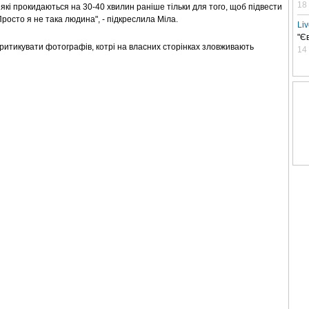
18
 які прокидаються на 30-40 хвилин раніше тільки для того, щоб підвести
Просто я не така людина", - підкреслила Міла.
Li
"Є
критикувати фотографів, котрі на власних сторінках зловживають
14