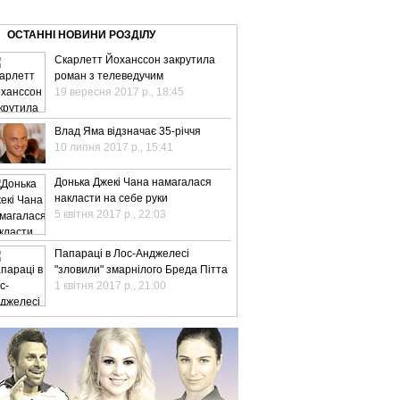
ВЕ ТБ
ТЕЛЕBIZ
ТЕЛЕLIVE
КОНТАКТИ
ОСТАННІ НОВИНИ РОЗДІЛУ
Скарлетт Йоханссон закрутила
роман з телеведучим
19 вересня 2017 р., 18:45
Влад Яма відзначає 35-річчя
10 липня 2017 р., 15:41
Донька Джекі Чана намагалася
накласти на себе руки
5 квітня 2017 р., 22:03
Папараці в Лос-Анджелесі
"зловили" змарнілого Бреда Пітта
1 квітня 2017 р., 21:00