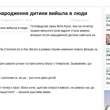
АНАЛІТИКА
ІНТЕРВ'Ю
СПОРТ НА ТБ
КІНО
МУЛЬТИМЕДІА
СУПУТНИКО
 народження дитини вийшла в люди
31 березня 2017 р., 15:21
Розмір тексту:
Голлівудська зірка Міла Куніс, яка на початку
грудня минулого року вдруге стала мамою,
вперше після народження дитини завітала на
лю CinemaCon в Лас-Вегасі в рамках промо-кампанії нового фільму за
 чорні широкі штани та приталену блузу з V-вирізом. Зауважимо, що
.
і розповісти, як це – ростити двох дітей
тепер є брат. Вона хоче, щоб він спав в її кімнаті, не ревнує нас до
пощастило", - сказала щаслива мама.