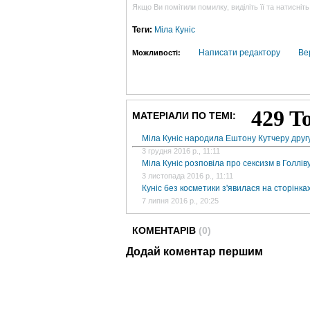
Якщо Ви помітили помилку, виділіть її та натисніть
Теги:
Міла Куніс
Написати редактору
Ве
Можливості:
МАТЕРІАЛИ ПО ТЕМІ:
Міла Куніс народила Ештону Кутчеру друг
3 грудня 2016 р., 11:11
Міла Куніс розповіла про сексизм в Голлів
3 листопада 2016 р., 11:11
Куніс без косметики з'явилася на сторінка
7 липня 2016 р., 20:25
КОМЕНТАРІВ
(0)
Додай коментар першим