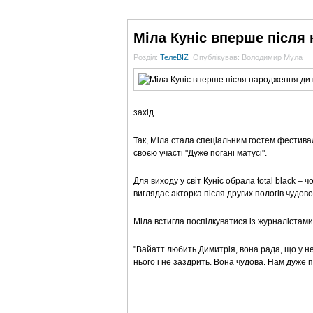
ГОЛОВНА
НОВИНИ
БЛОГИ
ДОСЬЄ
Міла Куніс вперше після
Розділ:
ТелеBIZ
Опублікував: Володимир Мула
захід.
Так, Міла стала спеціальним гостем фестива
своєю участі "Дуже погані матусі".
Для виходу у світ Куніс обрала total black –
виглядає акторка після других пологів чудово
Міла встигла поспілкуватися із журналістами 
"Вайатт любить Димитрія, вона рада, що у неї 
нього і не заздрить. Вона чудова. Нам дуже 