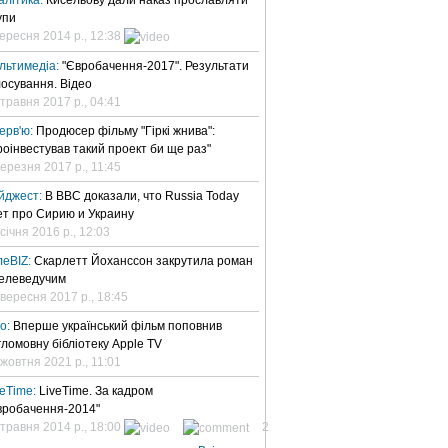
алітика:
Кисельову дали наказ прославляти
упи
вересня 2014 р., 12:38
льтимедіа:
"Євробачення-2017". Результати
лосування. Відео
 травня 2017 р., 04:41
терв'ю:
Продюсер фільму "Гіркі жнива":
роінвестував такий проект би ще раз"
березня 2017 р., 11:45
йджест:
В BBC доказали, что Russia Today
ет про Сирию и Украину
січня 2016 р., 12:03
леBIZ:
Скарлетт Йоханссон закрутила роман
телеведучим
 вересня 2017 р., 18:45
но:
Вперше український фільм поповнив
гломовну бібліотеку Apple TV
 жовтня 2021 р., 11:01
veTime:
LiveTime. За кадром
вробачення-2014"
 травня 2014 р., 18:00
2