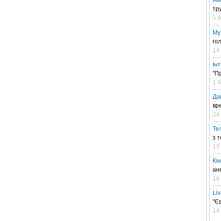
Ан
тр
5 
Му
го
14
Ін
"П
1 
Да
вр
24 
Те
з 
19
Кі
ан
18
Li
"Є
14