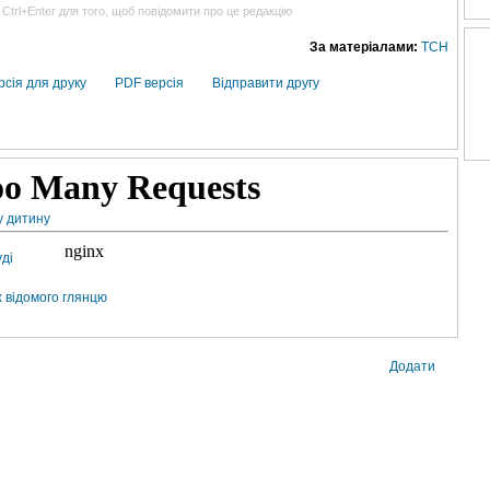
 Ctrl+Enter для того, щоб повідомити про це редакцію
За матеріалами:
ТСН
рсія для друку
PDF версія
Відправити другу
у дитину
уді
х відомого глянцю
Додати