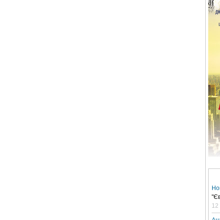
Но
"Є
12