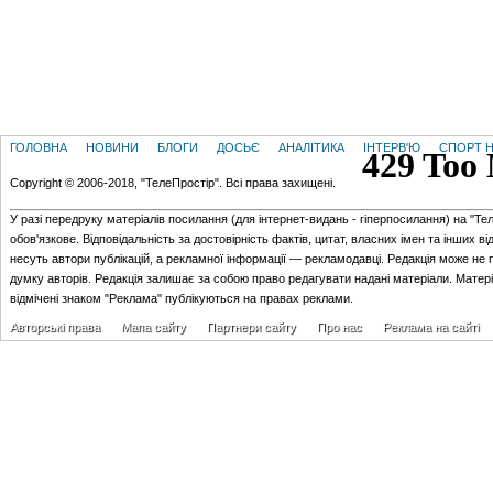
ГОЛОВНА
НОВИНИ
БЛОГИ
ДОСЬЄ
АНАЛІТИКА
ІНТЕРВ'Ю
СПОРТ Н
Copyright © 2006-2018, "ТелеПростір". Всі права захищені.
У разі передруку матеріалів посилання (для iнтернет-видань - гiперпосилання) на "Те
обов'язкове. Відповідальність за достовірність фактів, цитат, власних імен та інших в
несуть автори публікацій, а рекламної інформації — рекламодавці. Редакція може не 
думку авторів. Редакція залишає за собою право редагувати надані матеріали. Матер
відмічені знаком "Реклама" публікуються на правах реклами.
Авторські права
Мапа сайту
Партнери сайту
Про нас
Реклама на сайті