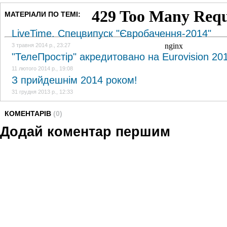
МАТЕРІАЛИ ПО ТЕМІ:
LiveTime. Спецвипуск "Євробачення-2014"
3 травня 2014 р., 23:27
"ТелеПростір" акредитовано на Eurovision 20
11 лютого 2014 р., 19:08
З прийдешнім 2014 роком!
31 грудня 2013 р., 12:33
КОМЕНТАРІВ
(0)
Додай коментар першим