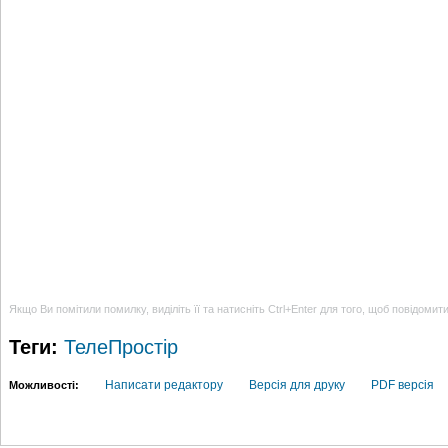
Якщо Ви помітили помилку, виділіть її та натисніть Ctrl+Enter для того, щоб повідомит
Теги:
ТелеПростір
Написати редактору
Версія для друку
PDF версія
Можливості: