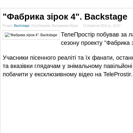
ГОЛОВНА
НОВИНИ
БЛОГИ
ДОСЬЄ
АНАЛІТИКА
ІНТЕРВ'Ю
СПОР
"Фабрика зірок 4". Backstage
Розділ:
Backstage
Опублікував: Володимир Мула
13 вересня 2011 р., 11:07
ТелеПростір
побував за л
сезону проекту "Фабрика з
Учасники пісенного реаліті та їх фанати, остан
та вказівки глядачам у знімальному павільйоні
побачити у ексклюзивному відео на
TeleProsti