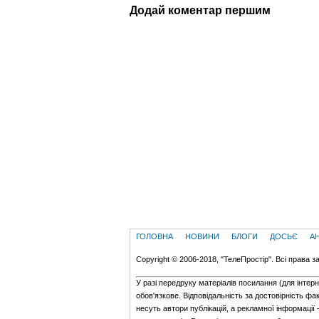
Додай коментар першим
ГОЛОВНА
НОВИНИ
БЛОГИ
ДОСЬЄ
А
Copyright © 2006-2018, "ТелеПростір". Всі права з
У разі передруку матеріалів посилання (для iнтер
обов'язкове. Відповідальність за достовірність фак
несуть автори публікацій, а рекламної інформації