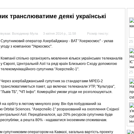
АНАЛІТИКА
ІНТЕРВ'Ю
СПОРТ НА ТБ
КІНО
МУЛЬТИМЕДІА
СУПУТНИКО
ик транслюватиме деякі українські
ікував: Володимир Мула
3 квітня 2014 р., 11:58
Розмір тексту:
Супутниковий оператор Азербайджану - ВАТ "Азеркосмос" - уклав
25
угоду з компанією "Укркосмос".
Компанії спільно організують мовлення кількох українських телеканалів
у Європі, Центральній Азії та ряді країн Близького Сходу допомогою
телекомунікаційного супутника "Азерспейс-1".
25
Через азербайджанський супутник за стандартами MPEG-2
транслюватиметься пакет, що включає телеканали УТР, "Культура",
"Львів ТБ", "ЧП Інфо". Комерційні умови угоди не розголошуються.
 на орбіту в лютому минулого року. Він був побудований за
Orbital Sciences. "Азерспейс-1" розрахований на охоплення Східної
 Центральної Азії. Передбачалося, що 20% ресурсів супутника буде
республіки, а решта 80% - надаватися іноземним споживачам.
им супутниковим оператором на Кавказі, загальна вартість проекту