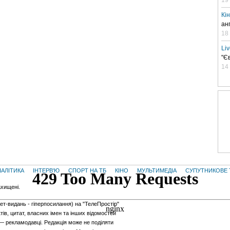
Кі
ан
18
Li
"Є
14
НАЛІТИКА
ІНТЕРВ'Ю
СПОРТ НА ТБ
КІНО
МУЛЬТИМЕДІА
СУПУТНИКОВЕ 
ахищені.
нет-видань - гiперпосилання) на "ТелеПростір"
тів, цитат, власних імен та інших відомостей
 — рекламодавці. Редакція може не поділяти