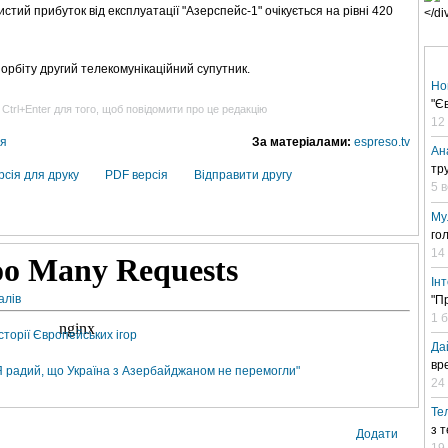
стий прибуток від експлуатації "Азерспейс-1" очікується на рівні 420
орбіту другий телекомунікаційний супутник.
Но
"Є
 Ctrl+Enter для того, щоб повідомити про це редакцію
12
ня
За матеріалами:
espreso.tv
Ан
тр
рсія для друку
PDF версія
Відправити другу
5 
Му
го
14
Ін
алів
"П
1 
торії Європейських ігор
Да
вр
Я радий, що Україна з Азербайджаном не перемогли"
24 
Те
з 
Додати
19