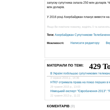
запуску супутника склала 250 млн доларів. Чи
млн доларів.
У 2016 році Азербайджан планує вивести на 
Якщо Ви помітили помилку, виділіть її та натисніть
Теги:
Азербайджан
Супутникове Телебачен
Написати редактору
Ве
Можливості:
МАТЕРІАЛИ ПО ТЕМІ:
В Україні побільшає супутникових телекан
3 червня 2016 р., 14:36
НТКУ отримала права на показ перших в іс
29 травня 2015 р., 13:03
Німецький експерт "Євробачення-2013": "
22 травня 2013 р., 11:22
КОМЕНТАРІВ
(0)