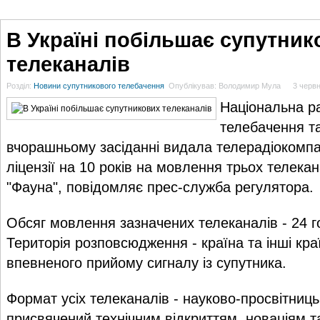
ГОЛОВНА
НОВИНИ
БЛОГИ
ДОСЬЄ
АНАЛІТИКА
ІНТЕРВ'Ю
СПОР
В Україні побільшає супутник
телеканалів
Розділ:
Новини супутникового телебачення
Опублікував: Володимир Мула
3 червн
Національна р
телебачення т
вчорашньому засіданні видала телерадіокомпан
ліцензії на 10 років на мовлення трьох телекана
"Фауна", повідомляє прес-служба регулятора.
Обсяг мовлення зазначених телеканалів - 24 г
Територія розповсюдження - країна та інші кра
впевненого прийому сигналу із супутника.
Формат усіх телеканалів - науково-просвітниць
присвячений технічним відкриттям, новаціям т