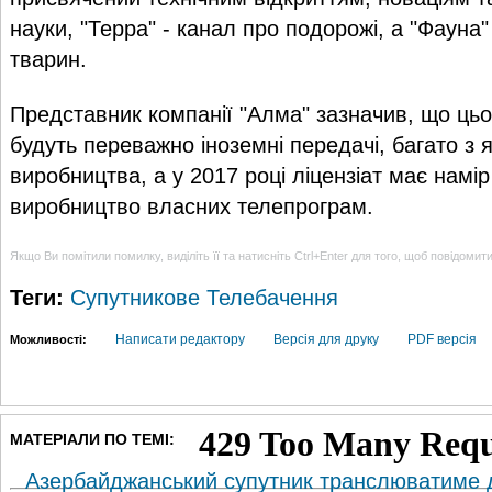
науки, "Терра" - канал про подорожі, а "Фауна
тварин.
Представник компанії "Алма" зазначив, що цьог
будуть переважно іноземні передачі, багато з я
виробництва, а у 2017 році ліцензіат має намір
виробництво власних телепрограм.
Якщо Ви помітили помилку, виділіть її та натисніть Ctrl+Enter для того, щоб повідомит
Теги:
Супутникове Телебачення
Написати редактору
Версія для друку
PDF версія
Можливості:
МАТЕРІАЛИ ПО ТЕМІ:
Азербайджанський супутник транслюватиме де