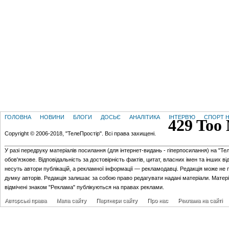
ГОЛОВНА
НОВИНИ
БЛОГИ
ДОСЬЄ
АНАЛІТИКА
ІНТЕРВ'Ю
СПОРТ Н
Copyright © 2006-2018, "ТелеПростір". Всі права захищені.
У разі передруку матеріалів посилання (для iнтернет-видань - гiперпосилання) на "Те
обов'язкове. Відповідальність за достовірність фактів, цитат, власних імен та інших в
несуть автори публікацій, а рекламної інформації — рекламодавці. Редакція може не 
думку авторів. Редакція залишає за собою право редагувати надані матеріали. Матер
відмічені знаком "Реклама" публікуються на правах реклами.
Авторські права
Мапа сайту
Партнери сайту
Про нас
Реклама на сайті