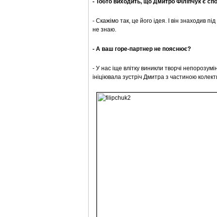
- Тобто виходить, що Дмитро Філіпчук є сп
- Скажімо так, це його ідея. І він знаходив 
не знаю.
- А ваш горе-партнер не пояснює?
- У нас іще влітку виникли творчі непорозумін
ініціювала зустріч Дмитра з частиною колектив