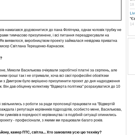
18
Li
"Є
14
зів намагався додзвонитися до пана Філіпчука, однак чоловік трубку не
ограми тимчасово призупинене, і всі питання переадресували на
. Як виявилося, виробництвом проекту займалася невідома приватна
ежисер Світлана Терещенко-Карнасюк.
о?
ене, Миколи Василькова очікували заробітної платні за серпень, але
ники гроші так і не отримали, хоча всі свої професійні обов'язки
мови з Дмитром було вирішено призупинити проект до дня надходження
к. Він дав обіцянку колективу "Відверта політика" розрахуватися до 10
 звільнились з роботи за ради пропозиції працювати на "Відвертій
раждала і репутація керівників підрозділів, особисто мене, Василькова,
и сумнівів в порядності керівництва і в подібній ситуації опинились
 проекту - професіонали, з якими ми працювали багато років.
ьйону, камер ПТС, світла... Хто замовляв усю цю техніку?