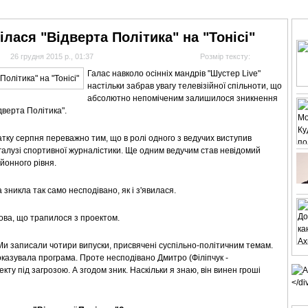
АНАЛІТИКА
ІНТЕРВ'Ю
СПОРТ НА ТБ
КІНО
МУЛЬТИМЕДІА
СУПУТНИКО
ілася "Відверта Політика" на "Тонісі"
26 грудня 2015 р., 01:37
Розмір тексту:
Галас навколо осінніх мандрів "Шустер Live"
настільки забрав увагу телевізійної спільноти, що
абсолютно непоміченим залишилося зникнення
дверта Політика".
тку серпня переважно тим, що в ролі одного з ведучих виступив
галузі спортивної журналістики. Ще одним ведучим став невідомий
йонного рівня.
 зникла так само несподівано, як і з'явилася.
ова, що трапилося з проектом.
. Ми записали чотири випуски, присвячені суспільно-політичним темам.
показувала програма. Проте несподівано Дмитро (Філіпчук -
кту під загрозою. А згодом зник. Наскільки я знаю, він винен гроші