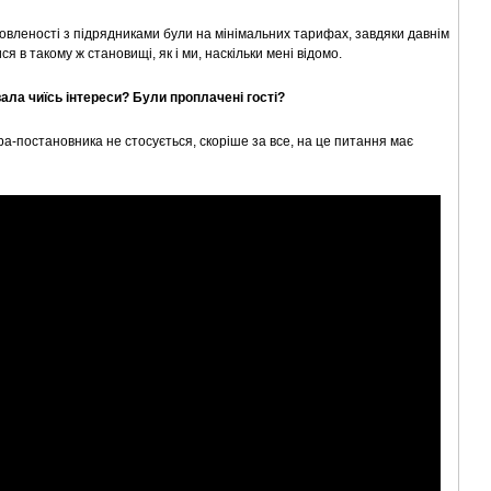
мовленості з підрядниками були на мінімальних тарифах, завдяки давнім
 в такому ж становищі, як і ми, наскільки мені відомо.
ала чиїсь інтереси? Були проплачені гості?
ра-постановника не стосується, скоріше за все, на це питання має