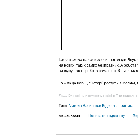
Історія схожа на часи злочинної влади Януко
на нових, таких самих безправних. А робота 
випадку навіть робота сама по собі зупинила
То ж якщо ноги цієї історії ростуть із Москви
Якщо Ви помітили помилку, виділіть її та натисніть
Теги:
Микола Васильков
Відверта політика
Написати редактору
Ве
Можливості: