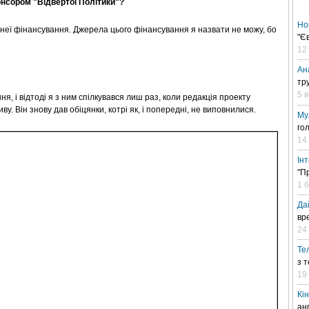
онсором "Відвертої Політики"?
Но
під неї фінансування. Джерела цього фінансування я назвати не можу, бо
"Є
12
Ан
тр
5 
ня, і відтоді я з ним спілкувався лиш раз, коли редакція проекту
у. Він знову дав обіцянки, котрі як, і попередні, не виповнилися.
Му
го
14
Ін
"П
1 
Да
вр
24 
Те
з 
19
Кі
ан