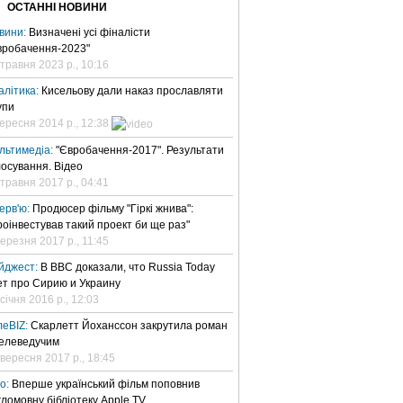
ОСТАННІ НОВИНИ
вини:
Визначені усі фіналісти
вробачення-2023"
 травня 2023 р., 10:16
алітика:
Кисельову дали наказ прославляти
упи
вересня 2014 р., 12:38
льтимедіа:
"Євробачення-2017". Результати
лосування. Відео
 травня 2017 р., 04:41
терв'ю:
Продюсер фільму "Гіркі жнива":
роінвестував такий проект би ще раз"
березня 2017 р., 11:45
йджест:
В BBC доказали, что Russia Today
ет про Сирию и Украину
січня 2016 р., 12:03
леBIZ:
Скарлетт Йоханссон закрутила роман
телеведучим
 вересня 2017 р., 18:45
но:
Вперше український фільм поповнив
гломовну бібліотеку Apple TV