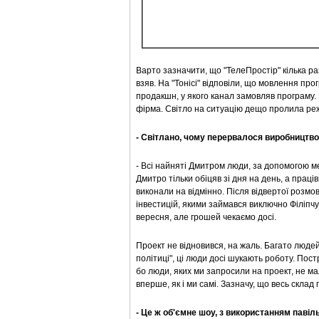
Варто зазначити, що
"ТелеПростір"
кілька ра
взяв. На "Тонісі" відповіли, що мовлення пр
продакшн, у якого канал замовляв програму
фірма. Світло на ситуацію дещо пролила р
- Світлано, чому перервалося виробництв
- Всі найняті Дмитром люди, за допомогою м
Дмитро тільки обіцяв зі дня на день, а праців
виконали на відмінно. Після відвертої роз
інвестицій, якими займався виключно Філіпчу
вересня, але грошей чекаємо досі.
Проект не відновився, на жаль. Багато людей
політиці", ці люди досі шукають роботу. Пост
бо люди, яких ми запросили на проект, не мал
вперше, як і ми самі. Зазначу, що весь склад
- Це ж об'ємне шоу, з використанням павіл