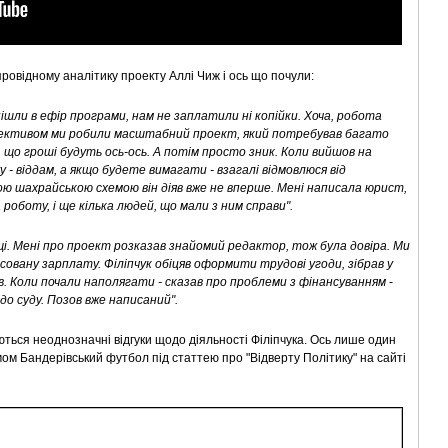
овідному аналітику проекту Аллі Чиж і ось що почули:
 пішли в ефір програми, нам не заплатили ні копійки. Хоча, робота
олективом ми робили масштабний проект, який потребував багато
в, що гроші будуть ось-ось. А потім просто зник. Коли вийшов на
жу - віддам, а якщо будете вимагати - взагалі відмовлюся від
бною шахрайською схемою він діяв вже не вперше. Мені написала юрист,
 роботу, і ще кілька людей, що мали з ним справи".
і. Мені про проект розказав знайомий редактор, тож була довіра. Ми
совану зарплату. Філіпчук обіцяв оформити трудові угоди, зібрав у
ов. Коли почали наполягати - сказав про проблеми з фінансуванням
-
до суду. Позов вже написаний".
ься неоднозначні відгуки щодо діяльності Філіпчука. Ось лише один
мом Бандерівський футбол під статтею про "Відверту Політику" на сайті