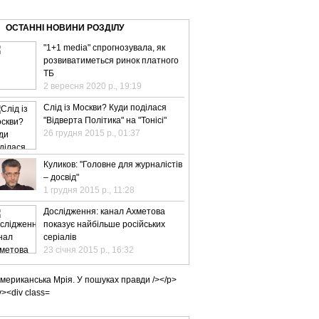
ВЕ ТБ
ТЕЛЕBIZ
ТЕЛЕLIVE
КОНТАКТИ
ОСТАННІ НОВИНИ РОЗДІЛУ
"1+1 media" спрогнозувала, як
розвиватиметься ринок платного
ТБ
2 вересня 2020 р., 19:19
Слід із Москви? Куди поділася
"Відверта Політика" на "Тонісі"
26 грудня 2015 р., 01:37
Куликов: "Головне для журналістів
– досвід"
1 грудня 2015 р., 11:28
Дослідження: канал Ахметова
показує найбільше російських
серіалів
23 січня 2015 р., 16:32