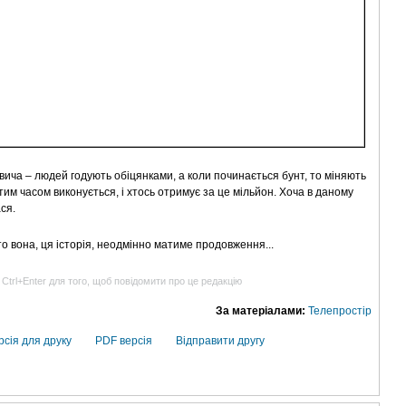
вича – людей годують обіцянками, а коли починається бунт, то міняють
тим часом виконується, і хтось отримує за це мільйон. Хоча в даному
ся.
, то вона, ця історія, неодмінно матиме продовження...
 Ctrl+Enter для того, щоб повідомити про це редакцію
За матеріалами:
Телепростір
рсія для друку
PDF версія
Відправити другу