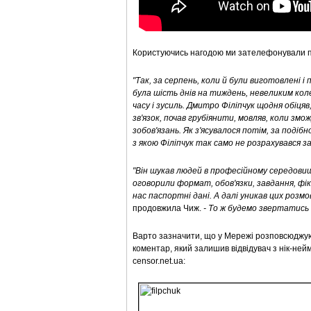
Користуючись нагодою ми зателефонували пр
"Так, за серпень, коли й були виготовлені і
була шість днів на тиждень, невеликим к
часу і зусиль. Дмитро Філіпчук щодня обіця
зв'язок, почав грубіянити, мовляв, коли змо
зобов'язань. Як з'ясувалося потім, за поді
з якою Філіпчук так само не розрахувався за
"Він шукав людей в професійному середовищ
оговорили формат, обов'язки, завдання, фік
нас паспортні дані. А далі уникав цих розм
продовжила Чиж.
- То ж будемо звертатись 
Варто зазначити, що у Мережі розповсюджуют
коментар, який залишив відвідувач з нік-ней
censor.net.ua: