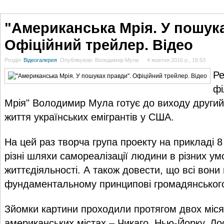
ГОЛОВНА
НОВИНИ
БЛОГИ
ДОСЬЄ
АНАЛІТИКА
ІНТЕРВ'Ю
СПОР
"Американська Мрія. У пошук
Офіційний трейлер. Відео
Розділ:
Відеогалерея
Опублікував: Володимир Мула
4 жовтня 2016 р., 18:53
Ре
фі
Мрія" Володимир Мула готує до виходу другий 
життя українських емігрантів у США.
На цей раз творча група проекту на прикладі 8
різні шляхи самореалізації людини в різних ум
життєдіяльності. А також довести, що всі вон
фундаментальному принципові громадянського
Зйомки картини проходили протягом двох міся
американських містах – Чикаго, Нью-Йорку, Ло