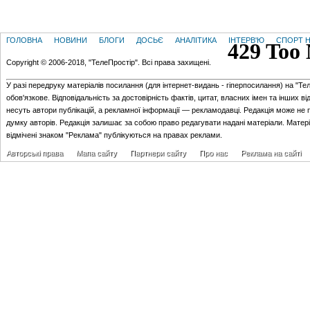
ГОЛОВНА
НОВИНИ
БЛОГИ
ДОСЬЄ
АНАЛІТИКА
ІНТЕРВ'Ю
СПОРТ Н
Copyright © 2006-2018, "ТелеПростір". Всі права захищені.
У разі передруку матеріалів посилання (для iнтернет-видань - гiперпосилання) на "Те
обов'язкове. Відповідальність за достовірність фактів, цитат, власних імен та інших в
несуть автори публікацій, а рекламної інформації — рекламодавці. Редакція може не 
думку авторів. Редакція залишає за собою право редагувати надані матеріали. Матер
відмічені знаком "Реклама" публікуються на правах реклами.
Авторські права
Мапа сайту
Партнери сайту
Про нас
Реклама на сайті