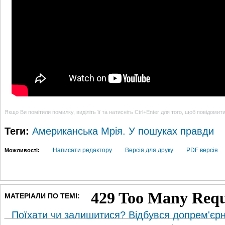
Якщо Ви помітили помилку, виділіть її та натисніть Ctrl+Enter для того, щоб повідомит
Теги:
Американська Мрія. У пошуках правди
Написати редактору
Версія для друку
PDF версія
Можливості:
МАТЕРІАЛИ ПО ТЕМІ:
Поїхати чи залишитися? Відбувся допрем'єр