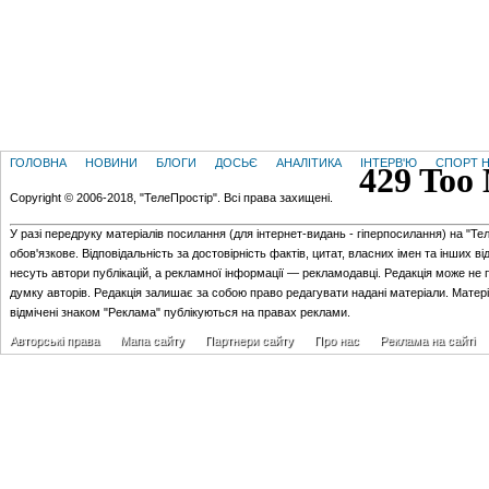
ГОЛОВНА
НОВИНИ
БЛОГИ
ДОСЬЄ
АНАЛІТИКА
ІНТЕРВ'Ю
СПОРТ Н
Copyright © 2006-2018, "ТелеПростір". Всі права захищені.
У разі передруку матеріалів посилання (для iнтернет-видань - гiперпосилання) на "Те
обов'язкове. Відповідальність за достовірність фактів, цитат, власних імен та інших в
несуть автори публікацій, а рекламної інформації — рекламодавці. Редакція може не 
думку авторів. Редакція залишає за собою право редагувати надані матеріали. Матер
відмічені знаком "Реклама" публікуються на правах реклами.
Авторські права
Мапа сайту
Партнери сайту
Про нас
Реклама на сайті