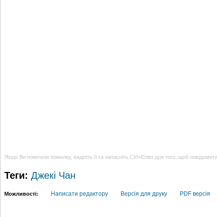
Якщо Ви помітили помилку, виділіть її та натисніть Ctrl+Enter для того, щоб повідомит
Теги:
Джекі Чан
Написати редактору
Версія для друку
PDF версія
Можливості: