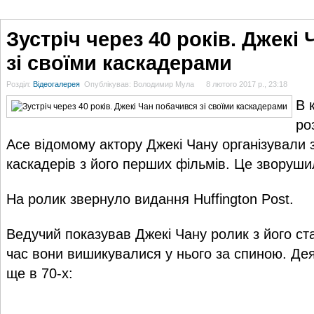
ГОЛОВНА
НОВИНИ
БЛОГИ
ДОСЬЄ
АНАЛІТИКА
ІНТЕРВ'Ю
СПОР
Зустріч через 40 років. Джекі
зі своїми каскадерами
Розділ:
Відеогалерея
Опублікував: Володимир Мула
8 лютого 2017 р., 23:18
В 
ро
Ace відомому актору Джекі Чану організували 
каскадерів з його перших фільмів. Це зворуши
На ролик звернуло видання Huffington Post.
Ведучий показував Джекі Чану ролик з його ст
час вони вишикувалися у нього за спиною. Де
ще в 70-х: