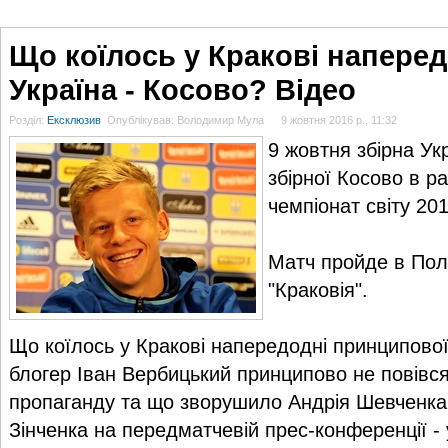
ГОЛОВНА
НОВИНИ
БЛОГИ
ДОСЬЄ
АНАЛІТИКА
ІНТЕРВ'Ю
СПОР
Що коїлось у Кракові напередо
Україна - Косово? Відео
Розділ:
Ексклюзив
Опублікував: Володимир Мула
9 жовтня 2016 р., 11:32
9 жовтня збірна Укр
збірної Косово в р
чемпіонат світу 201
Матч пройде в Поль
"Краковія".
Що коїлось у Кракові напередодні принципової 
блогер Іван Вербицький принципово не повівся
пропаганду та що зворушило Андрія Шевченка 
Зінченка на передматчевій прес-конференції -