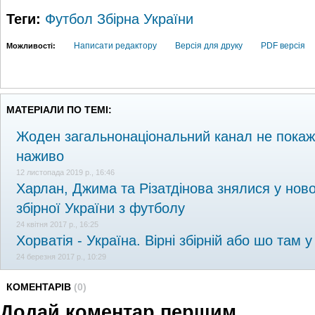
Теги:
Футбол
Збірна України
Написати редактору
Версія для друку
PDF версія
Можливості:
МАТЕРІАЛИ ПО ТЕМІ:
Жоден загальнонаціональний канал не покаже
наживо
12 листопада 2019 р., 16:46
Харлан, Джима та Різатдінова знялися у ново
збірної України з футболу
24 квітня 2017 р., 16:25
Хорватія - Україна. Вірні збірній або шо там у
24 березня 2017 р., 10:29
КОМЕНТАРІВ
(0)
Додай коментар першим