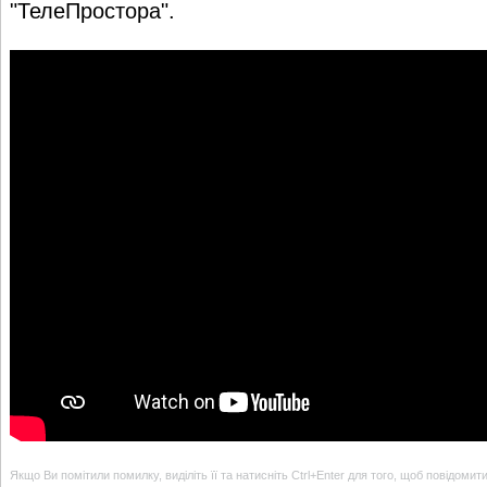
"ТелеПростора"
.
Якщо Ви помітили помилку, виділіть її та натисніть Ctrl+Enter для того, щоб повідомит