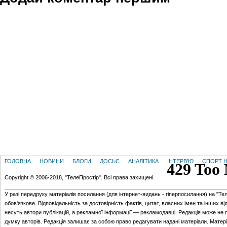
ГОЛОВНА
НОВИНИ
БЛОГИ
ДОСЬЄ
АНАЛІТИКА
ІНТЕРВ'Ю
СПОРТ Н
Copyright © 2006-2018, "ТелеПростір". Всі права захищені.
У разі передруку матеріалів посилання (для iнтернет-видань - гiперпосилання) на "Те
обов'язкове. Відповідальність за достовірність фактів, цитат, власних імен та інших в
несуть автори публікацій, а рекламної інформації — рекламодавці. Редакція може не 
думку авторів. Редакція залишає за собою право редагувати надані матеріали. Матер