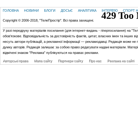
ГОЛОВНА
НОВИНИ
БЛОГИ
ДОСЬЄ
АНАЛІТИКА
ІНТЕРВ'Ю
СПОРТ Н
Copyright © 2006-2018, "ТелеПростір". Всі права захищені.
У разі передруку матеріалів посилання (для iнтернет-видань - гiперпосилання) на "Те
обов'язкове. Відповідальність за достовірність фактів, цитат, власних імен та інших в
несуть автори публікацій, а рекламної інформації — рекламодавці. Редакція може не 
думку авторів. Редакція залишає за собою право редагувати надані матеріали. Матер
відмічені знаком "Реклама" публікуються на правах реклами.
Авторські права
Мапа сайту
Партнери сайту
Про нас
Реклама на сайті