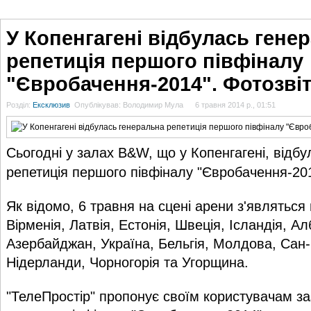
ГОЛОВНА
НОВИНИ
БЛОГИ
ДОСЬЄ
АНАЛІТИКА
ІНТЕРВ'Ю
СПОР
У Копенгагені відбулась гене
репетиція першого півфіналу
"Євробачення-2014". Фотозві
Розділ:
Ексклюзив
Опублікував: Володимир Мула
6 травня 2014 р., 01:51
Сьогодні у залах B&W, що у Копенгагені, відб
репетиція першого півфіналу "Євробачення-20
Як відомо, 6 травня на сцені арени з'являться
Вірменія, Латвія, Естонія, Швеція, Ісландія, Ал
Азербайджан, Україна, Бельгія, Молдова, Сан-
Нідерланди, Чорногорія та Угорщина.
"ТелеПростір"
пропонує своїм користувачам за