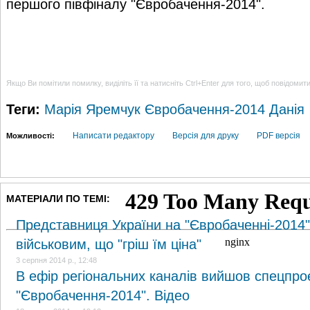
першого півфіналу "Євробачення-2014".
Якщо Ви помітили помилку, виділіть її та натисніть Ctrl+Enter для того, щоб повідомит
Теги:
Марія Яремчук
Євробачення-2014
Данія
Написати редактору
Версія для друку
PDF версія
Можливості:
МАТЕРІАЛИ ПО ТЕМІ:
Представниця України на "Євробаченні-2014
військовим, що "гріш їм ціна"
3 серпня 2014 р., 12:48
В ефір регіональних каналів вийшов спецпро
"Євробачення-2014". Відео