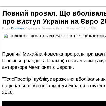
ГОЛОВНА
НОВИНИ
БЛОГИ
ДОСЬЄ
АНАЛІТИКА
ІНТЕРВ'Ю
СПОР
Повний провал. Що вболівал
про виступ України на Євро-2
Розділ:
Ексклюзив
Опублікував: Володимир Мула
22 червня 2016 р., 17:48
Підопічні Михайла Фоменка програли три мачті 
Північній Ірландії та Польщі) із загальним рах
антирекорд Чемпіонатів Європи.
"ТелеПростір"
публікує враження вболівальникі
національної збірної команди України з футбо
2016.