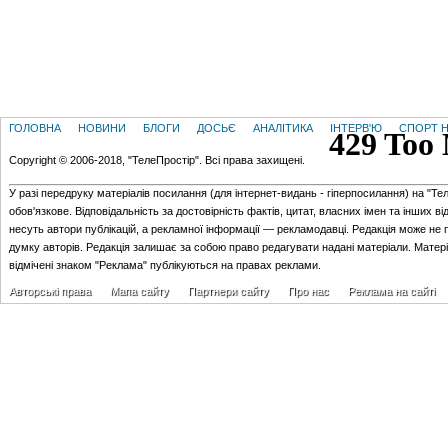
ГОЛОВНА
НОВИНИ
БЛОГИ
ДОСЬЄ
АНАЛІТИКА
ІНТЕРВ'Ю
СПОРТ Н
Copyright © 2006-2018, "ТелеПростір". Всі права захищені.
У разі передруку матеріалів посилання (для iнтернет-видань - гiперпосилання) на "Те
обов'язкове. Відповідальність за достовірність фактів, цитат, власних імен та інших в
несуть автори публікацій, а рекламної інформації — рекламодавці. Редакція може не 
думку авторів. Редакція залишає за собою право редагувати надані матеріали. Матер
відмічені знаком "Реклама" публікуються на правах реклами.
Авторські права
Мапа сайту
Партнери сайту
Про нас
Реклама на сайті