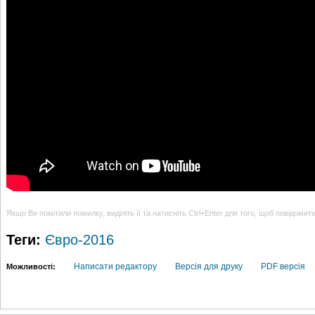
Якщо Ви помітили помилку, виділіть її та натисніть Ctrl+Enter для того, щоб повідомит
Теги:
Євро-2016
Написати редактору
Версія для друку
PDF версія
Можливості: