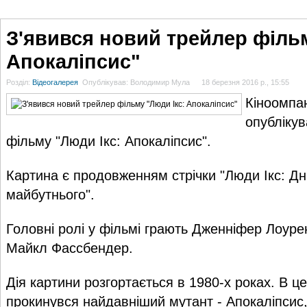
ГОЛОВНА
НОВИНИ
БЛОГИ
ДОСЬЄ
АНАЛІТИКА
ІНТЕРВ'Ю
СПОР
З'явився новий трейлер фільм
Апокаліпсис"
Розділ:
Відеогалерея
Опублікував: Володимир Мула
18 березня 2016 р., 15:55
Кіноомпан
опубліку
фільму "Люди Ікс: Апокаліпсис".
Картина є продовженням стрічки "Люди Ікс: Дн
майбутнього".
Головні ролі у фільмі грають Дженніфер Лоуре
Майкл Фассбендер.
Дія картини розгортається в 1980-х роках. В ц
прокинувся найдавніший мутант - Апокаліпсис,