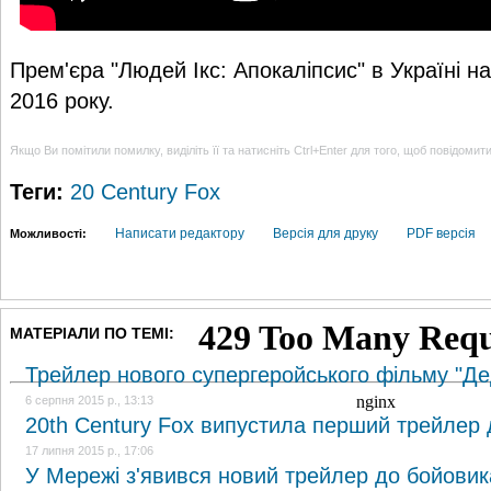
Прем'єра "Людей Ікс: Апокаліпсис" в Україні н
2016 року.
Якщо Ви помітили помилку, виділіть її та натисніть Ctrl+Enter для того, щоб повідомит
Теги:
20 Century Fox
Написати редактору
Версія для друку
PDF версія
Можливості:
МАТЕРІАЛИ ПО ТЕМІ:
Трейлер нового супергеройського фільму "Д
6 серпня 2015 р., 13:13
20th Century Fox випустила перший трейлер
17 липня 2015 р., 17:06
У Мережі з'явився новий трейлер до бойовик