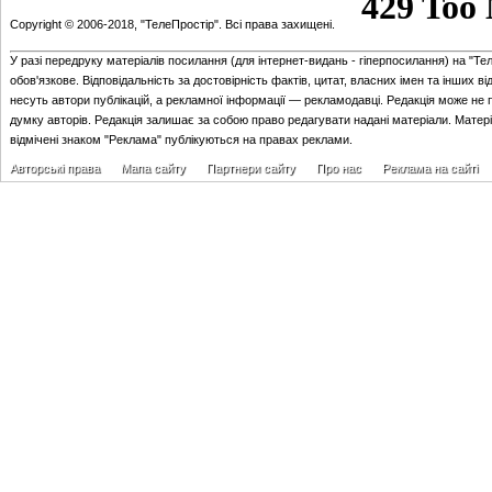
Copyright © 2006-2018, "ТелеПростір". Всі права захищені.
У разі передруку матеріалів посилання (для iнтернет-видань - гiперпосилання) на "Те
обов'язкове. Відповідальність за достовірність фактів, цитат, власних імен та інших в
несуть автори публікацій, а рекламної інформації — рекламодавці. Редакція може не 
думку авторів. Редакція залишає за собою право редагувати надані матеріали. Матер
відмічені знаком "Реклама" публікуються на правах реклами.
Авторські права
Мапа сайту
Партнери сайту
Про нас
Реклама на сайті