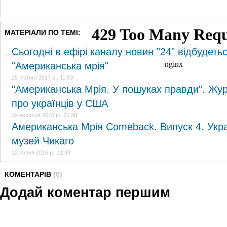
МАТЕРІАЛИ ПО ТЕМІ:
Сьогодні в ефірі каналу новин "24" відбудеть
"Американська мрія"
25 лютого 2017 р., 11:53
"Американська Мрія. У пошуках правди". Жур
про українців у США
29 вересня 2016 р., 21:30
Американська Мрія Comeback. Випуск 4. Укр
музей Чикаго
22 липня 2016 р., 11:49
КОМЕНТАРІВ
(0)
Додай коментар першим