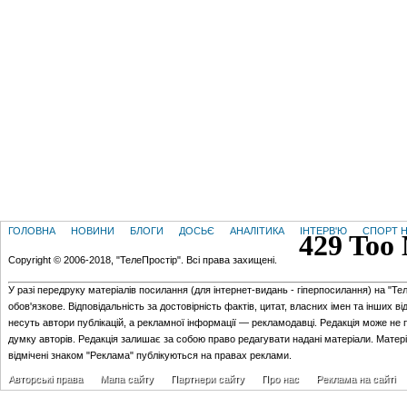
ГОЛОВНА
НОВИНИ
БЛОГИ
ДОСЬЄ
АНАЛІТИКА
ІНТЕРВ'Ю
СПОРТ Н
Copyright © 2006-2018, "ТелеПростір". Всі права захищені.
У разі передруку матеріалів посилання (для iнтернет-видань - гiперпосилання) на "Те
обов'язкове. Відповідальність за достовірність фактів, цитат, власних імен та інших в
несуть автори публікацій, а рекламної інформації — рекламодавці. Редакція може не 
думку авторів. Редакція залишає за собою право редагувати надані матеріали. Матер
відмічені знаком "Реклама" публікуються на правах реклами.
Авторські права
Мапа сайту
Партнери сайту
Про нас
Реклама на сайті