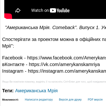
"Американська Мрія. Comeback". Випуск 1. Ук
Спостерігати за проектом можна в офіційних п
Мрії":
Facebook -
https://www.facebook.com/Amerykan
вКонтакте -
https://vk.com/amerykanskamriya
Instagram -
https://instagram.com/amerykanskam
Якщо Ви помітили помилку, виділіть її та натисніть Ctrl+Enter для того, щоб повідомит
Теги:
Американська Мрія
Написати редактору
Версія для друку
PDF версія
Можливості: