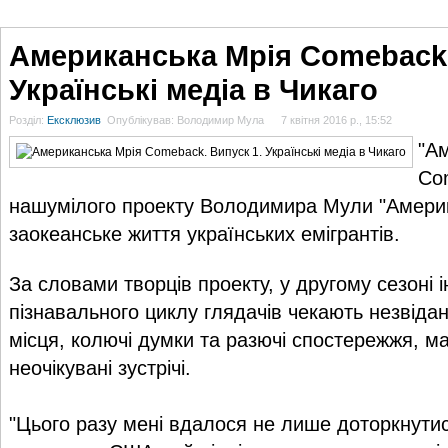
ГОЛОВНА
НОВИНИ
БЛОГИ
ДОСЬЄ
АНАЛІТИКА
ІНТЕРВ'Ю
СПОР
Американська Мрія Comeback.
Українські медіа в Чикаго
Розділ:
Ексклюзив
Опублікував: Володимир Мула
7 квітня 2016 р., 15:52
"А
Co
нашумілого проекту Володимира Мули "Америк
заокеанське життя українських емігрантів.
За словами творців проекту, у другому сезоні 
пізнавального циклу глядачів чекають незвідані
місця, колючі думки та разючі спостережжя, ма
неочікувані зустрічі.
"Цього разу мені вдалося не лише доторкнутис