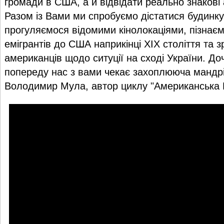
громади в США, а й відвідати реально знакові 
Разом із Вами ми спробуємо дістатися будинк
прогуляємося відомими кінолокаціями, пізнає
емігрантів до США наприкінці XIX століття та 
американців щодо ситуції на сході України. До
попереду нас з вами чекає захоплююча мандрів
Володимир Мула, автор циклу "Американська